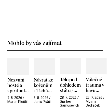
Mohlo by vás zajímat
Tělo pod
Válečné
Nezvaní
Návrat ke
dohledem
trauma v
hosté a
kořenům
státu /
hávu
spirituální
/ Tichá
Pramen
spektáklu
narušitelé
přítelkyně
28. 7. 2026 /
25. 7. 2026 /
7. 8. 2026 /
3. 8. 2026 /
/ Odyssea
z vesmíru
Siarhei
Mojmír
Martin Pleštil
Janis Prášil
Samusevich
Sedláček
/ Mouchy