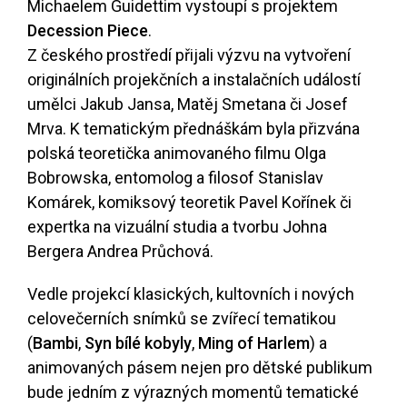
Michaelem Guidettim vystoupí s projektem
Decession Piece
.
Z českého prostředí přijali výzvu na vytvoření
originálních projekčních a instalačních událostí
umělci Jakub Jansa, Matěj Smetana či Josef
Mrva. K tematickým přednáškám byla přizvána
polská teoretička animovaného filmu Olga
Bobrowska, entomolog a filosof Stanislav
Komárek, komiksový teoretik Pavel Kořínek či
expertka na vizuální studia a tvorbu Johna
Bergera Andrea Průchová.
Vedle projekcí klasických, kultovních i nových
celovečerních snímků se zvířecí tematikou
(
Bambi
,
Syn bílé kobyly
,
Ming of Harlem
) a
animovaných pásem nejen pro dětské publikum
bude jedním z výrazných momentů tematické