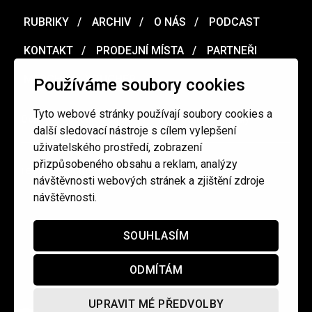
RUBRIKY
ARCHIV
O NÁS
PODCAST
KONTAKT
PRODEJNÍ MÍSTA
PARTNEŘI
MERCH
VOUCHER
Používáme soubory cookies
Tyto webové stránky používají soubory cookies a
Ochrana osobních údajů
/
Obchodní podmínky
další sledovací nástroje s cílem vylepšení
uživatelského prostředí, zobrazení
přizpůsobeného obsahu a reklam, analýzy
redakce@cinepur.cz
návštěvnosti webových stránek a zjištění zdroje
návštěvnosti.
SOUHLASÍM
ODMÍTÁM
UPRAVIT MÉ PŘEDVOLBY