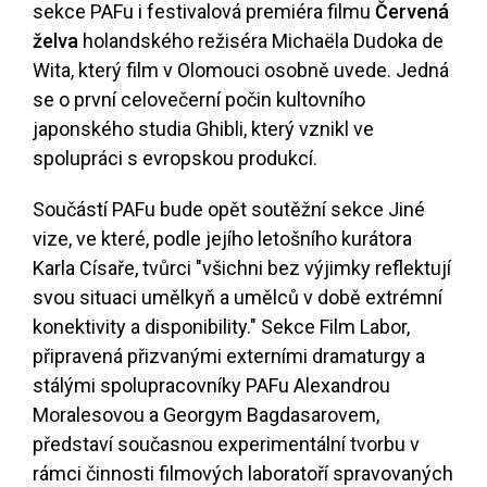
sekce PAFu i festivalová premiéra filmu
Červená
želva
holandského režiséra Michaëla Dudoka de
Wita, který film v Olomouci osobně uvede. Jedná
se o první celovečerní počin kultovního
japonského studia Ghibli, který vznikl ve
spolupráci s evropskou produkcí.
Součástí PAFu bude opět soutěžní sekce Jiné
vize, ve které, podle jejího letošního kurátora
Karla Císaře, tvůrci "všichni bez výjimky reflektují
svou situaci umělkyň a umělců v době extrémní
konektivity a disponibility." Sekce Film Labor,
připravená přizvanými externími dramaturgy a
stálými spolupracovníky PAFu Alexandrou
Moralesovou a Georgym Bagdasarovem,
představí současnou experimentální tvorbu v
rámci činnosti filmových laboratoří spravovaných