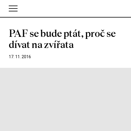
PAF se bude ptát, proč se
V košíku zatím nemáte žádné položky.
dívat na zvířata
17. 11. 2016