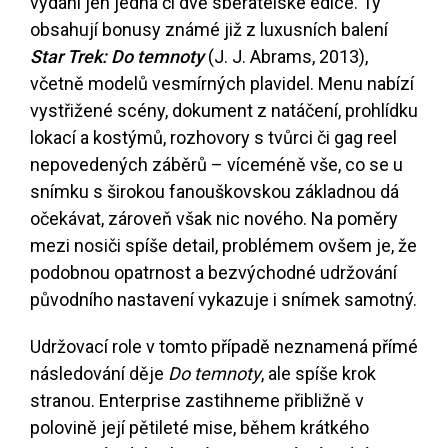
vydání jen jedna či dvě sběratelské edice. Ty
obsahují bonusy známé již z luxusních balení
Star Trek:
Do temnoty
(J. J. Abrams, 2013),
včetně modelů vesmírných plavidel. Menu nabízí
vystřižené scény, dokument z natáčení, prohlídku
lokací a kostýmů, rozhovory s tvůrci či gag reel
nepovedených záběrů – víceméně vše, co se u
snímku s širokou fanouškovskou základnou dá
očekávat, zároveň však nic nového. Na poměry
mezi nosiči spíše detail, problémem ovšem je, že
podobnou opatrnost a bezvýchodné udržování
původního nastavení vykazuje i snímek samotný.
Udržovací role v tomto případě neznamená přímé
následování děje
Do temnoty
, ale spíše krok
stranou. Enterprise zastihneme přibližně v
polovině její pětileté mise, během krátkého