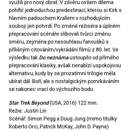
využili pro nový obrat. V závěru ovšem dilema
pohřbí jednoduchou predestinací, kterou si Kirk s
hlavním padouchem Krallem v rozhodujícím
souboji jen potvrdí. Po změně režiséra a úplném
přepracování scénáře slibovali tvůrci změnu
směru, zejména po nesouhlasu fanoušků s
přílišným citováním/vykrádání filmů z 80. let. Ve
výsledku tak
Do neznáma
ustoupilo od přímého
přepracování klasiky, avšak nenabízí uspokojivou
alternativu, kudy by se prozatímní trilogie měla
ubírat dál. Boří, ale s nostalgickým pomrkáváním
se nakonec vrací do výchozího bodu.
Star Trek Beyond
(USA, 2016) 122 min.
Režie: Justin Lin
Scénář: Simon Pegg a Doug Jung (mimo titulky
Roberto Orci, Patrick McKay, John D. Payne)