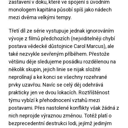
zastavení v doku, které ve spojení s úvodním
monologem kapitána působí spíš jako nádech
mezi dvěma velkými tempy.
Třetí díl ze série vystupuje jednak ignorováním
vývoje z filmů předchozích (nejviditelněji chybí
postava vědecké důstojnice Carol Marcus), ale
také nezvykle sevřeným příběhem. Přestože
většinu děje sledujeme posádku rozdělenou na
několik skupin, jejich linie se nijak složitě
neprolínají a ke konci se všechny rozehrané
prvky uzavřou. Navíc se celý děj odehrává
prakticky jen ve dvou lokacích. Roztříštěnost
týmu vybízí k přehodnocení vztahů mezi
postavami. Přes nastolené konflikty však žádná z
nich neprojde výraznou změnou. Totéž platí o
bezprecedentní destrukci lodi, jejímž jediným