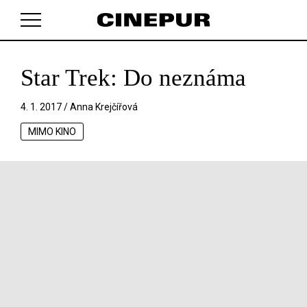
Star Trek: Do neznáma
V košíku zatím nemáte žádné položky.
4. 1. 2017 /
Anna Krejčířová
MIMO KINO