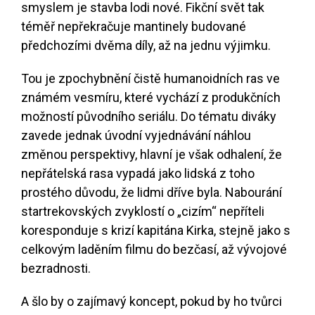
smyslem je stavba lodi nové. Fikční svět tak
téměř nepřekračuje mantinely budované
předchozími dvěma díly, až na jednu výjimku.
Tou je zpochybnění čistě humanoidních ras ve
známém vesmíru, které vychází z produkčních
možností původního seriálu. Do tématu diváky
zavede jednak úvodní vyjednávání náhlou
změnou perspektivy, hlavní je však odhalení, že
nepřátelská rasa vypadá jako lidská z toho
prostého důvodu, že lidmi dříve byla. Nabourání
startrekovských zvyklostí o „cizím“ nepříteli
koresponduje s krizí kapitána Kirka, stejně jako s
celkovým laděním filmu do bezčasí, až vývojové
bezradnosti.
A šlo by o zajímavý koncept, pokud by ho tvůrci