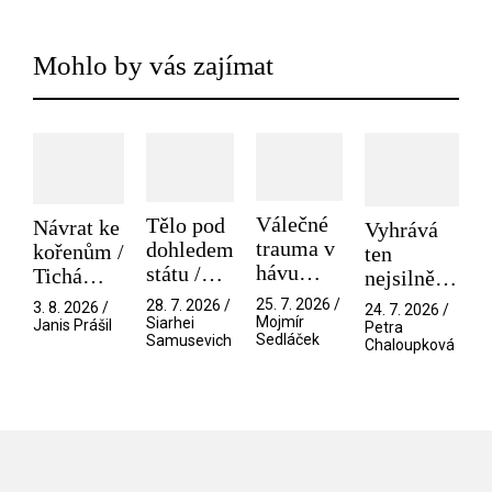
Mohlo by vás zajímat
Válečné
Tělo pod
Návrat ke
Vyhrává
trauma v
dohledem
kořenům /
ten
hávu
státu /
Tichá
nejsilnější
spektáklu
Pramen
přítelkyně
/ V nitru
25. 7. 2026 /
28. 7. 2026 /
3. 8. 2026 /
24. 7. 2026 /
/ Odyssea
Mojmír
Siarhei
manosféry
Janis Prášil
Petra
Sedláček
Samusevich
Chaloupková