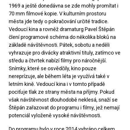
1969 a ještě donedávna se zde mohly promítat i
70 mm filmové kopie. V kulturním prostoru
města jde tedy o pokračování určité tradice.
Vedoucí kina a rovněž dramaturg Pavel Štěpán
člení programové schéma do několika bloků na
základě návštěvnosti. Pátek, sobotu a neděli
vyhrazuje pro divácky atraktivní tituly, zatímco ve
středu a čtvrtek nabízí filmy pro náročnější.
Snímky, které se osvědčily, kino pouze
nereprízuje, ale během léta je využívá také v
letním kině. Vedoucí kina i v tomto případě
pociťuje tlak ze strany města na příjmy. Pokud
však návštěvnost dlouhodobě neklesá, snaží se
Štěpán zařazovat do programu i filmy, jež nemají
potenciál vyloženě vysoké návštěvnosti.
Do programu bylo v roce 2014 vybráno celkem