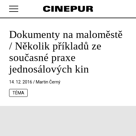
Dokumenty na maloměstě
V košíku zatím nemáte žádné položky.
/ Několik příkladů ze
současné praxe
jednosálových kin
14. 12. 2016 /
Martin Černý
TÉMA