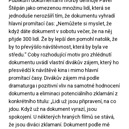
Publikum dokumentární tvorby definuje Pavel
Štěpán jako omezenou množinu lidí, která se
jednoduše nerozšíří tím, že dokumentu vyhradí
hlavní promítací čas: „Nemůžete si myslet, že
když dáte dokument v sobotu večer, že na něj
přijde 300 lidí. Že by lepší den pomohl natolik, že
by to převýšilo návštěvnost, která by byla ve
středu.“ Coby rozhodující motiv pro zhlédnutí
dokumentu uvádí vlastní divákův zájem, který ho
přesvědčí k návštěvě kina i mimo hlavní
promítací časy. Divákův zájem má podle
dramaturga i pozitivní vliv na samotné hodnocení
dokumentu a eliminaci potenciálního zklamání z
konkrétního titulu: „Lidi už jsou připravení, na co
jdou. Když už na dokument vyrazí, jsou
spokojení. U některých hraných filmů se stává,
že jsou diváci zklamaní. Dokument podle mě