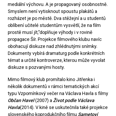
mediální výchovu. A je propagovaný osobnostně.
Smyslem není vytisknout spoustu plakátů a
rozházet je po městě. Dva stěžejní a u studentů
oblíbení učitelé studentům vysvětlí, že na film
prostě musí jít,“doplňuje výhody i v rovině
propagace Šír. Projekce filmového klubu navíc
obohacují diskuze nad zhlédnutými snímky.
Dokumenty vybírá dramaturg podle konkrétních
témat a určité kontroverze, kterou může vyvolat
diskuze s pozvanými hosty.
Mimo filmový klub promítalo kino Jitřenka i
několik dokumentů v rámci tematických akcí
typu Vzpomínkový večer na Václava Havla s filmy
Občan Havel
(2007) a
Život podle Václava
Havla
(2014). V kině se uskutečnila také projekce
slovenského koprodukčního filmu
Sametoví