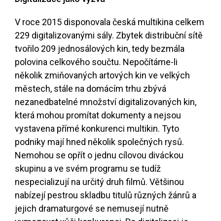
V roce 2015 disponovala česká multikina celkem
229 digitalizovanými sály. Zbytek distribuční sítě
tvořilo 209 jednosálových kin, tedy bezmála
polovina celkového součtu. Nepočítáme-li
několik zmiňovaných artových kin ve velkých
městech, stále na domácím trhu zbývá
nezanedbatelné množství digitalizovaných kin,
která mohou promítat dokumenty a nejsou
vystavena přímé konkurenci multikin. Tyto
podniky mají hned několik společných rysů.
Nemohou se opřít o jednu cílovou diváckou
skupinu a ve svém programu se tudíž
nespecializují na určitý druh filmů. Většinou
nabízejí pestrou skladbu titulů různých žánrů a
jejich dramaturgové se nemusejí nutně