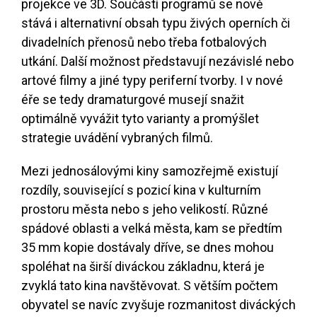
projekce ve 3D. Součástí programů se nově
stává i alternativní obsah typu živých operních či
divadelních přenosů nebo třeba fotbalových
utkání. Další možnost představují nezávislé nebo
artové filmy a jiné typy periferní tvorby. I v nové
éře se tedy dramaturgové musejí snažit
optimálně vyvážit tyto varianty a promýšlet
strategie uvádění vybraných filmů.
Mezi jednosálovými kiny samozřejmě existují
rozdíly, související s pozicí kina v kulturním
prostoru města nebo s jeho velikostí. Různé
spádové oblasti a velká města, kam se předtím
35 mm kopie dostávaly dříve, se dnes mohou
spoléhat na širší diváckou základnu, která je
zvyklá tato kina navštěvovat. S větším počtem
obyvatel se navíc zvyšuje rozmanitost diváckých