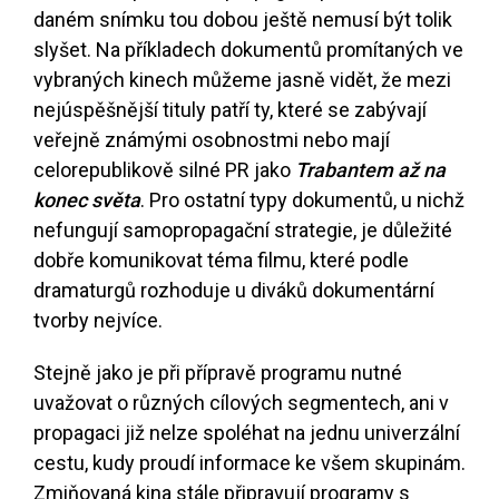
daném snímku tou dobou ještě nemusí být tolik
slyšet. Na příkladech dokumentů promítaných ve
vybraných kinech můžeme jasně vidět, že mezi
nejúspěšnější tituly patří ty, které se zabývají
veřejně známými osobnostmi nebo mají
celorepublikově silné PR jako
Trabantem až na
konec světa
. Pro ostatní typy dokumentů, u nichž
nefungují samopropagační strategie, je důležité
dobře komunikovat téma filmu, které podle
dramaturgů rozhoduje u diváků dokumentární
tvorby nejvíce.
Stejně jako je při přípravě programu nutné
uvažovat o různých cílových segmentech, ani v
propagaci již nelze spoléhat na jednu univerzální
cestu, kudy proudí informace ke všem skupinám.
Zmiňovaná kina stále připravují programy s