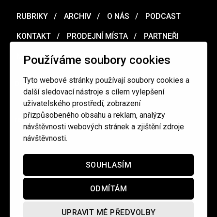
RUBRIKY
ARCHIV
O NÁS
PODCAST
KONTAKT
PRODEJNÍ MÍSTA
PARTNEŘI
MERCH
VOUCHER
Používáme soubory cookies
Tyto webové stránky používají soubory cookies a
Ochrana osobních údajů
/
Obchodní podmínky
další sledovací nástroje s cílem vylepšení
uživatelského prostředí, zobrazení
přizpůsobeného obsahu a reklam, analýzy
redakce@cinepur.cz
návštěvnosti webových stránek a zjištění zdroje
návštěvnosti.
SOUHLASÍM
ODMÍTÁM
UPRAVIT MÉ PŘEDVOLBY