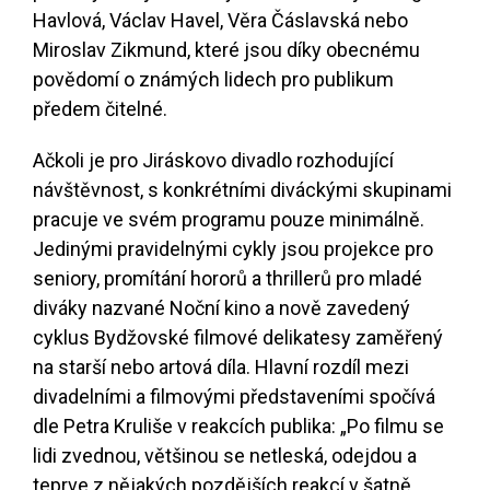
Havlová, Václav Havel, Věra Čáslavská nebo
Miroslav Zikmund, které jsou díky obecnému
povědomí o známých lidech pro publikum
předem čitelné.
Ačkoli je pro Jiráskovo divadlo rozhodující
návštěvnost, s konkrétními diváckými skupinami
pracuje ve svém programu pouze minimálně.
Jedinými pravidelnými cykly jsou projekce pro
seniory, promítání hororů a thrillerů pro mladé
diváky nazvané Noční kino a nově zavedený
cyklus Bydžovské filmové delikatesy zaměřený
na starší nebo artová díla. Hlavní rozdíl mezi
divadelními a filmovými představeními spočívá
dle Petra Kruliše v reakcích publika: „Po filmu se
lidi zvednou, většinou se netleská, odejdou a
teprve z nějakých pozdějších reakcí v šatně,