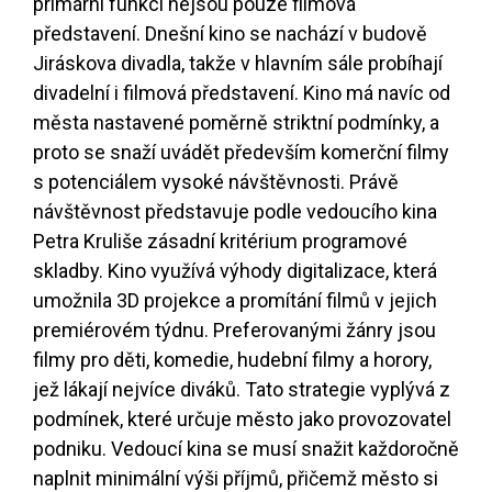
primární funkcí nejsou pouze filmová
představení. Dnešní kino se nachází v budově
Jiráskova divadla, takže v hlavním sále probíhají
divadelní i filmová představení. Kino má navíc od
města nastavené poměrně striktní podmínky, a
proto se snaží uvádět především komerční filmy
s potenciálem vysoké návštěvnosti. Právě
návštěvnost představuje podle vedoucího kina
Petra Kruliše zásadní kritérium programové
skladby. Kino využívá výhody digitalizace, která
umožnila 3D projekce a promítání filmů v jejich
premiérovém týdnu. Preferovanými žánry jsou
filmy pro děti, komedie, hudební filmy a horory,
jež lákají nejvíce diváků. Tato strategie vyplývá z
podmínek, které určuje město jako provozovatel
podniku. Vedoucí kina se musí snažit každoročně
naplnit minimální výši příjmů, přičemž město si