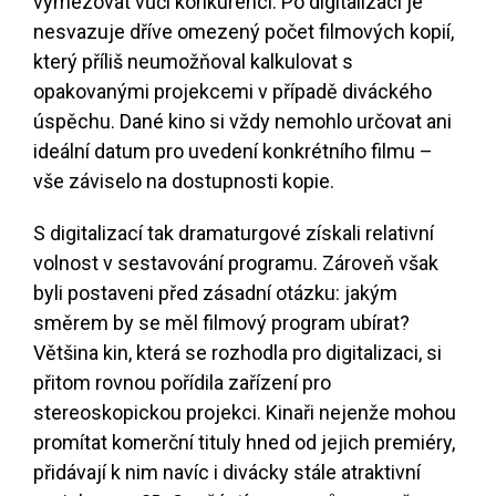
vymezovat vůči konkurenci. Po digitalizaci je
nesvazuje dříve omezený počet filmových kopií,
který příliš neumožňoval kalkulovat s
opakovanými projekcemi v případě diváckého
úspěchu. Dané kino si vždy nemohlo určovat ani
ideální datum pro uvedení konkrétního filmu –
vše záviselo na dostupnosti kopie.
S digitalizací tak dramaturgové získali relativní
volnost v sestavování programu. Zároveň však
byli postaveni před zásadní otázku: jakým
směrem by se měl filmový program ubírat?
Většina kin, která se rozhodla pro digitalizaci, si
přitom rovnou pořídila zařízení pro
stereoskopickou projekci. Kinaři nejenže mohou
promítat komerční tituly hned od jejich premiéry,
přidávají k nim navíc i divácky stále atraktivní