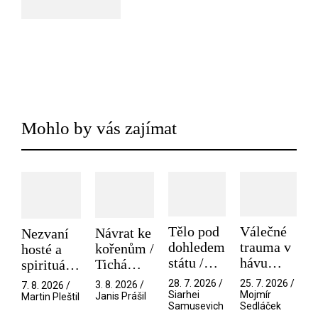
Mohlo by vás zajímat
Tělo pod
Válečné
Návrat ke
Nezvaní
dohledem
trauma v
kořenům /
hosté a
státu /
hávu
Tichá
spirituální
Pramen
spektáklu
přítelkyně
narušitelé
28. 7. 2026 /
25. 7. 2026 /
3. 8. 2026 /
7. 8. 2026 /
/ Odyssea
z vesmíru
Siarhei
Mojmír
Janis Prášil
Martin Pleštil
Samusevich
Sedláček
/ Mouchy