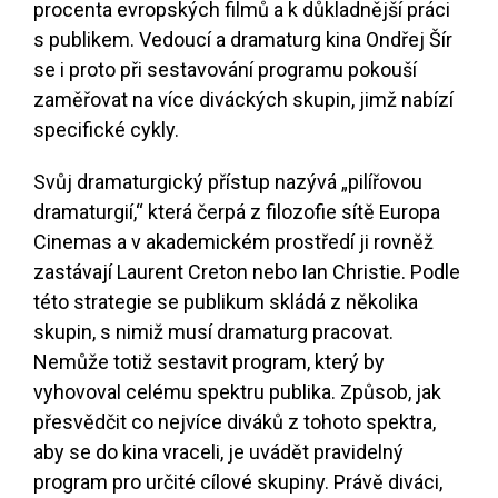
procenta evropských filmů a k důkladnější práci
s publikem. Vedoucí a dramaturg kina Ondřej Šír
se i proto při sestavování programu pokouší
zaměřovat na více diváckých skupin, jimž nabízí
specifické cykly.
Svůj dramaturgický přístup nazývá „pilířovou
dramaturgií,“ která čerpá z filozofie sítě Europa
Cinemas a v akademickém prostředí ji rovněž
zastávají Laurent Creton nebo Ian Christie. Podle
této strategie se publikum skládá z několika
skupin, s nimiž musí dramaturg pracovat.
Nemůže totiž sestavit program, který by
vyhovoval celému spektru publika. Způsob, jak
přesvědčit co nejvíce diváků z tohoto spektra,
aby se do kina vraceli, je uvádět pravidelný
program pro určité cílové skupiny. Právě diváci,