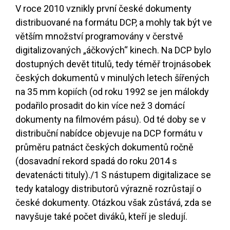
V roce 2010 vznikly první české dokumenty
distribuované na formátu DCP, a mohly tak být ve
větším množství programovány v čerstvě
digitalizovaných „áčkových“ kinech. Na DCP bylo
dostupných devět titulů, tedy téměř trojnásobek
českých dokumentů v minulých letech šířených
na 35 mm kopiích (od roku 1992 se jen málokdy
podařilo prosadit do kin více než 3 domácí
dokumenty na filmovém pásu). Od té doby se v
distribuční nabídce objevuje na DCP formátu v
průměru patnáct českých dokumentů ročně
(dosavadní rekord spadá do roku 2014 s
devatenácti tituly).
/1
S nástupem digitalizace se
tedy katalogy distributorů výrazně rozrůstají o
české dokumenty. Otázkou však zůstává, zda se
navyšuje také počet diváků, kteří je sledují.