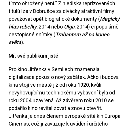
tímto ohrožený není.“ Z hlediska reprízovaných
titulů lze v Dobrušce za divácky atraktivní filmy
považovat opět biografické dokumenty (
Magický
hlas rebelky
, 2014 nebo
Olga
, 2014) či populárně
cestopisné snímky (
Trabantem až na konec
světa
).
Mít své publikum jisté
Pro kino Jitřenka v Semilech znamenala
digitalizace pokus o nový začátek. Ačkoli budova
kina stojí ve městě již od roku 1920, kvůli
nevyhovujícímu technickému vybavení byla od
roku 2004 uzavřená. Až závěrem roku 2010 se
podařilo kino revitalizovat a znovu otevřít.
Jitřenka je dnes členem evropské sítě kin Europa
Cinemas, což ji zavazuje k uvádění určitého