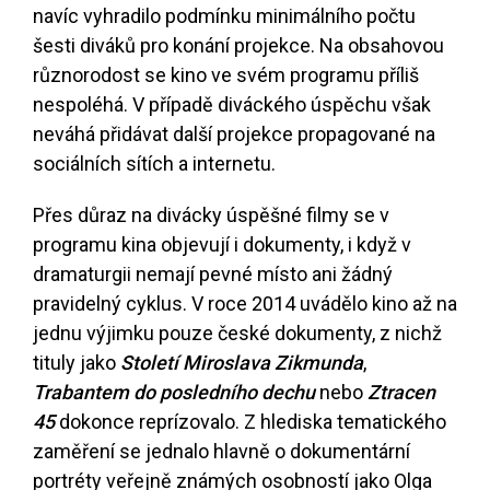
navíc vyhradilo podmínku minimálního počtu
šesti diváků pro konání projekce. Na obsahovou
různorodost se kino ve svém programu příliš
nespoléhá. V případě diváckého úspěchu však
neváhá přidávat další projekce propagované na
sociálních sítích a internetu.
Přes důraz na divácky úspěšné filmy se v
programu kina objevují i dokumenty, i když v
dramaturgii nemají pevné místo ani žádný
pravidelný cyklus. V roce 2014 uvádělo kino až na
jednu výjimku pouze české dokumenty, z nichž
tituly jako
Století Miroslava Zikmunda
,
Trabantem do posledního dechu
nebo
Ztracen
45
dokonce reprízovalo. Z hlediska tematického
zaměření se jednalo hlavně o dokumentární
portréty veřejně známých osobností jako Olga