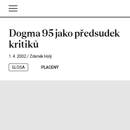
Dogma 95 jako předsudek
V košíku zatím nemáte žádné položky.
kritiků
1. 4. 2002 /
Zdeněk Holý
GLOSA
PLACENÝ