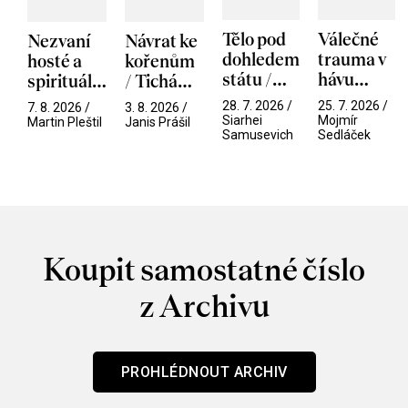
Tělo pod
Válečné
Nezvaní
Návrat ke
dohledem
trauma v
hosté a
kořenům
státu /
hávu
spirituální
/ Tichá
Pramen
spektáklu
narušitelé
přítelkyně
28. 7. 2026 /
25. 7. 2026 /
7. 8. 2026 /
3. 8. 2026 /
/ Odyssea
z vesmíru
Siarhei
Mojmír
Martin Pleštil
Janis Prášil
Samusevich
Sedláček
/ Mouchy
Koupit samostatné číslo
z Archivu
PROHLÉDNOUT ARCHIV