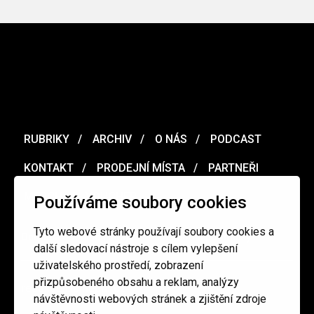
RUBRIKY
ARCHIV
O NÁS
PODCAST
KONTAKT
PRODEJNÍ MÍSTA
PARTNEŘI
MERCH
VOUCHER
Používáme soubory cookies
Tyto webové stránky používají soubory cookies a
Ochrana osobních údajů
/
Obchodní podmínky
další sledovací nástroje s cílem vylepšení
uživatelského prostředí, zobrazení
přizpůsobeného obsahu a reklam, analýzy
redakce@cinepur.cz
návštěvnosti webových stránek a zjištění zdroje