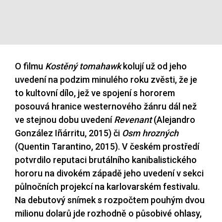
O filmu
Kostěný tomahawk
kolují už od jeho
uvedení na podzim minulého roku zvěsti, že je
to kultovní dílo, jež ve spojení s hororem
posouvá hranice westernového žánru dál než
ve stejnou dobu uvedení
Revenant
(Alejandro
González Iñárritu, 2015) či
Osm hrozných
(Quentin Tarantino, 2015). V českém prostředí
potvrdilo reputaci brutálního kanibalistického
hororu na divokém západě jeho uvedení v sekci
půlnočních projekcí na karlovarském festivalu.
Na debutový snímek s rozpočtem pouhým dvou
milionu dolarů jde rozhodně o působivé ohlasy,