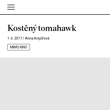
Kostěný tomahawk
V košíku zatím nemáte žádné položky.
1. 6. 2017 /
Anna Krejčířová
MIMO KINO