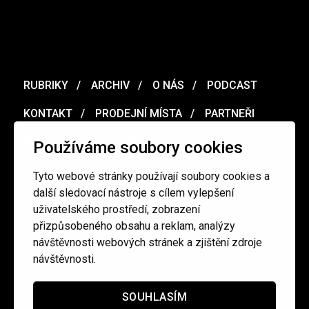
RUBRIKY
ARCHIV
O NÁS
PODCAST
KONTAKT
PRODEJNÍ MÍSTA
PARTNEŘI
MERCH
VOUCHER
Používáme soubory cookies
Tyto webové stránky používají soubory cookies a
Ochrana osobních údajů
/
Obchodní podmínky
další sledovací nástroje s cílem vylepšení
uživatelského prostředí, zobrazení
přizpůsobeného obsahu a reklam, analýzy
redakce@cinepur.cz
návštěvnosti webových stránek a zjištění zdroje
návštěvnosti.
SOUHLASÍM