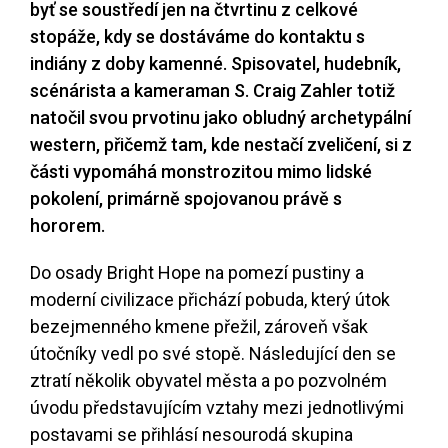
byť se soustředí jen na čtvrtinu z celkové
stopáže, kdy se dostáváme do kontaktu s
indiány z doby kamenné. Spisovatel, hudebník,
scénárista a kameraman S. Craig Zahler totiž
natočil svou prvotinu jako obludný archetypální
western, přičemž tam, kde nestačí zveličení, si z
části vypomáhá monstrozitou mimo lidské
pokolení, primárně spojovanou právě s
hororem.
Do osady Bright Hope na pomezí pustiny a
moderní civilizace přichází pobuda, který útok
bezejmenného kmene přežil, zároveň však
útočníky vedl po své stopě. Následující den se
ztratí několik obyvatel města a po pozvolném
úvodu představujícím vztahy mezi jednotlivými
postavami se přihlásí nesourodá skupina