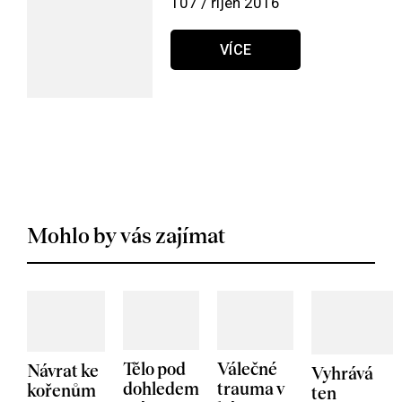
107 / říjen 2016
VÍCE
Mohlo by vás zajímat
Tělo pod
Válečné
Návrat ke
Vyhrává
dohledem
trauma v
kořenům
ten