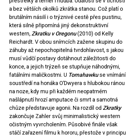
přestřelky a téměř i hudba. Události se v tichosti
a bez větších okolků zkrátka stanou. Což platí o
brutálním násilí i o trýznivé cestě přes pustinu,
která silně připomíná jiný dekonstruktivní
western,
Zkratku v Oregonu
(2010) od Kelly
Reichardt. V obou snímcích zažene skupinu do
záhuby až nepochopitelná tvrdohlavost, s jakou
musí vůdčí postavy dotáhnout záležitosti do
konce, a jejich trýzeň se stupňuje náhodnými,
fatálními maličkostmi. U
Tomahawku
se vnímání
soustředí na honáka O’Dwyera s hlubokou ránou
na noze, kdy mu při každém neopatrném
našlápnutí hrozí amputace či smrt a samotná
chůze představuje agonii. Na rozdíl od
Zkratky
zakončuje Zahler svůj minimalistický western
očistným vyvrcholením. Působivé finále však
stáčí zařazení filmu k hororu, přestože v principu