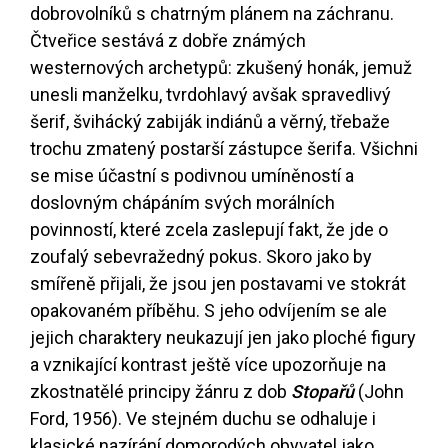
dobrovolníků s chatrným plánem na záchranu.
Čtveřice sestává z dobře známých
westernových archetypů: zkušený honák, jemuž
unesli manželku, tvrdohlavý avšak spravedlivý
šerif, švihácký zabiják indiánů a věrný, třebaže
trochu zmatený postarší zástupce šerifa. Všichni
se mise účastní s podivnou umíněností a
doslovným chápáním svých morálních
povinností, které zcela zaslepují fakt, že jde o
zoufalý sebevražedný pokus. Skoro jako by
smířeně přijali, že jsou jen postavami ve stokrát
opakovaném příběhu. S jeho odvíjením se ale
jejich charaktery neukazují jen jako ploché figury
a vznikající kontrast ještě více upozorňuje na
zkostnatělé principy žánru z dob
Stopařů
(John
Ford, 1956). Ve stejném duchu se odhaluje i
klasické nazírání domorodých obyvatel jako