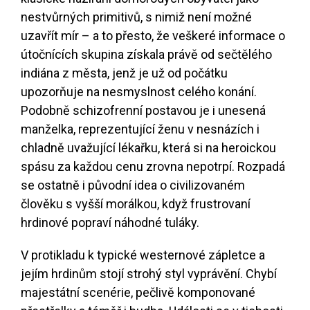
nestvůrných primitivů, s nimiž není možné
uzavřít mír – a to přesto, že veškeré informace o
útočnících skupina získala právě od sečtělého
indiána z města, jenž je už od počátku
upozorňuje na nesmyslnost celého konání.
Podobně schizofrenní postavou je i unesená
manželka, reprezentující ženu v nesnázích i
chladně uvažující lékařku, která si na heroickou
spásu za každou cenu zrovna nepotrpí. Rozpadá
se ostatně i původní idea o civilizovaném
člověku s vyšší morálkou, když frustrovaní
hrdinové popraví náhodné tuláky.
V protikladu k typické westernové zápletce a
jejím hrdinům stojí strohý styl vyprávění. Chybí
majestátní scenérie, pečlivě komponované