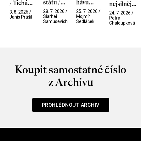
státu /
hávu
/ Tichá
nejsilnější
Pramen
spektáklu
přítelkyně
/ V nitru
28. 7. 2026 /
25. 7. 2026 /
3. 8. 2026 /
24. 7. 2026 /
/ Odyssea
Siarhei
Mojmír
manosféry
Janis Prášil
Petra
Samusevich
Sedláček
Chaloupková
Koupit samostatné číslo
z Archivu
PROHLÉDNOUT ARCHIV