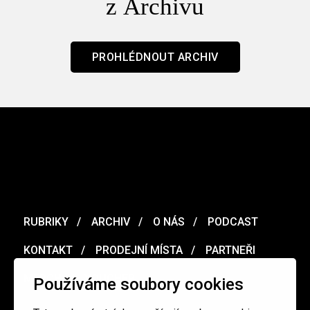
z Archivu
PROHLÉDNOUT ARCHIV
RUBRIKY
ARCHIV
O NÁS
PODCAST
KONTAKT
PRODEJNÍ MÍSTA
PARTNEŘI
MERCH
VOUCHER
Používáme soubory cookies