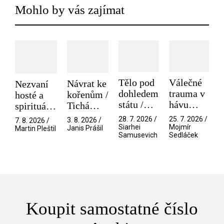
Mohlo by vás zajímat
Tělo pod
Válečné
Návrat ke
Nezvaní
dohledem
trauma v
kořenům /
hosté a
státu /
hávu
Tichá
spirituální
Pramen
spektáklu
přítelkyně
narušitelé
28. 7. 2026 /
25. 7. 2026 /
3. 8. 2026 /
7. 8. 2026 /
/ Odyssea
z vesmíru
Siarhei
Mojmír
Janis Prášil
Martin Pleštil
Samusevich
Sedláček
/ Mouchy
Koupit samostatné číslo