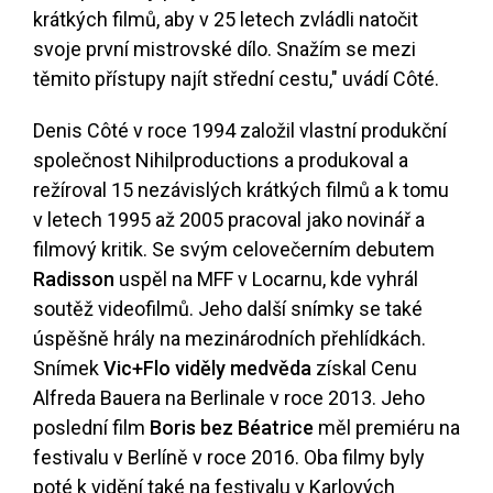
krátkých filmů, aby v 25 letech zvládli natočit
svoje první mistrovské dílo. Snažím se mezi
těmito přístupy najít střední cestu," uvádí Côté.
Denis Côté v roce 1994 založil vlastní produkční
společnost Nihilproductions a produkoval a
režíroval 15 nezávislých krátkých filmů a k tomu
v letech 1995 až 2005 pracoval jako novinář a
filmový kritik. Se svým celovečerním debutem
Radisson
uspěl na MFF v Locarnu, kde vyhrál
soutěž videofilmů. Jeho další snímky se také
úspěšně hrály na mezinárodních přehlídkách.
Snímek
Vic+Flo viděly medvěda
získal Cenu
Alfreda Bauera na Berlinale v roce 2013. Jeho
poslední film
Boris bez Béatrice
měl premiéru na
festivalu v Berlíně v roce 2016. Oba filmy byly
poté k vidění také na festivalu v Karlových