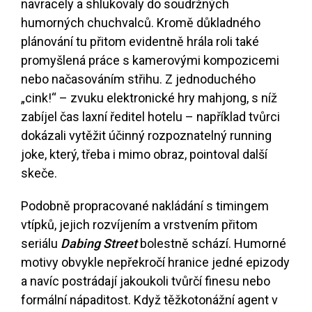
navracely a shlukovaly do soudržných
humorných chuchvalců. Kromě důkladného
plánování tu přitom evidentně hrála roli také
promyšlená práce s kamerovými kompozicemi
nebo načasováním střihu. Z jednoduchého
„cink!“ – zvuku elektronické hry mahjong, s níž
zabíjel čas laxní ředitel hotelu – například tvůrci
dokázali vytěžit účinný rozpoznatelný running
joke, který, třeba i mimo obraz, pointoval další
skeče.
Podobně propracované nakládání s timingem
vtípků, jejich rozvíjením a vrstvením přitom
seriálu
Dabing Street
bolestně schází. Humorné
motivy obvykle nepřekročí hranice jedné epizody
a navíc postrádají jakoukoli tvůrčí finesu nebo
formální nápaditost. Když těžkotonážní agent v