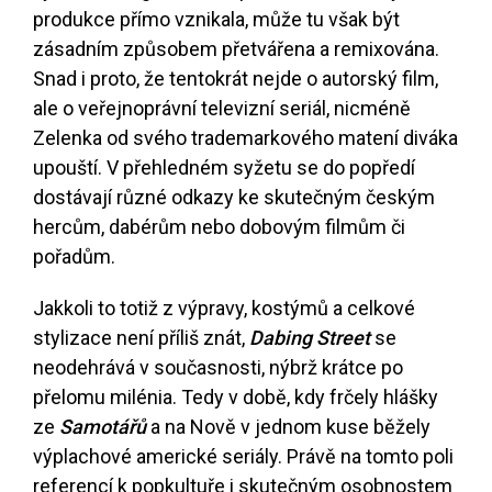
produkce přímo vznikala, může tu však být
zásadním způsobem přetvářena a remixována.
Snad i proto, že tentokrát nejde o autorský film,
ale o veřejnoprávní televizní seriál, nicméně
Zelenka od svého trademarkového matení diváka
upouští. V přehledném syžetu se do popředí
dostávají různé odkazy ke skutečným českým
hercům, dabérům nebo dobovým filmům či
pořadům.
Jakkoli to totiž z výpravy, kostýmů a celkové
stylizace není příliš znát,
Dabing Street
se
neodehrává v současnosti, nýbrž krátce po
přelomu milénia. Tedy v době, kdy frčely hlášky
ze
Samotářů
a na Nově v jednom kuse běžely
výplachové americké seriály. Právě na tomto poli
referencí k popkultuře i skutečným osobnostem