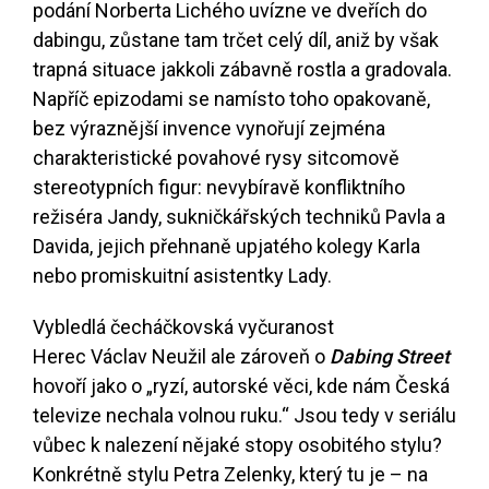
podání Norberta Lichého uvízne ve dveřích do
dabingu, zůstane tam trčet celý díl, aniž by však
trapná situace jakkoli zábavně rostla a gradovala.
Napříč epizodami se namísto toho opakovaně,
bez výraznější invence vynořují zejména
charakteristické povahové rysy sitcomově
stereotypních figur: nevybíravě konfliktního
režiséra Jandy, sukničkářských techniků Pavla a
Davida, jejich přehnaně upjatého kolegy Karla
nebo promiskuitní asistentky Lady.
Vybledlá čecháčkovská vyčuranost
Herec Václav Neužil ale zároveň o
Dabing Street
hovoří jako o „ryzí, autorské věci, kde nám Česká
televize nechala volnou ruku.“ Jsou tedy v seriálu
vůbec k nalezení nějaké stopy osobitého stylu?
Konkrétně stylu Petra Zelenky, který tu je – na