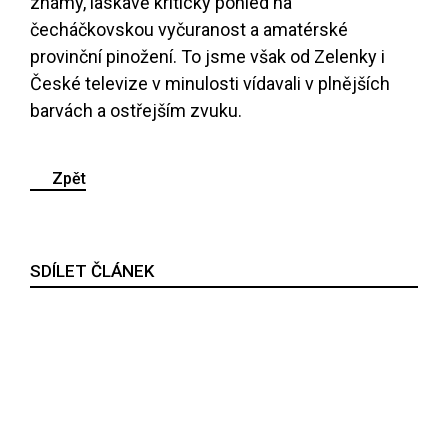
známý, laskavě kritický pohled na
čecháčkovskou vyčuranost a amatérské
provinční pinožení. To jsme však od Zelenky i
České televize v minulosti vídavali v plnějších
barvách a ostřejším zvuku.
Zpět
SDÍLET ČLÁNEK