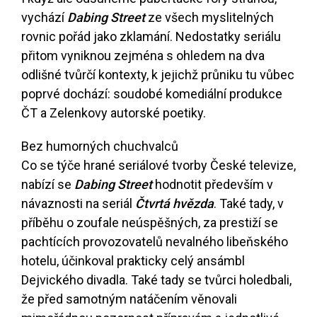
vychází
Dabing Street
ze všech myslitelných
rovnic pořád jako zklamání. Nedostatky seriálu
přitom vyniknou zejména s ohledem na dva
odlišné tvůrčí kontexty, k jejichž průniku tu vůbec
poprvé dochází: soudobé komediální produkce
ČT a Zelenkovy autorské poetiky.
Bez humorných chuchvalců
Co se týče hrané seriálové tvorby České televize,
nabízí se
Dabing Street
hodnotit především v
návaznosti na seriál
Čtvrtá hvězda
. Také tady, v
příběhu o zoufale neúspěšných, za prestiží se
pachtících provozovatelů nevalného libeňského
hotelu, účinkoval prakticky celý ansámbl
Dejvického divadla. Také tady se tvůrci holedbali,
že před samotným natáčením věnovali