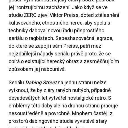
jej ironizujícímu zacházení. Jako když se ve
studiu ZERO zjeví Viktor Preiss, doteď ztělesnění
kultivovaného, ctnostného herce, aby spolu s
techniky daboval novou řadu přisprostlého
seriálu o ragbistech. Sebeshazovačná legrace,
do které se zapojí i sám Preiss, patří mezi
nejzdařilejší nápady seriálu právě proto, že se
opírá o existující herecký obraz a zesměšňujícím
způsobem jej nabourává.
Seriálu
Dabing Street
na jednu stranu nelze
vytknout, že by z éry raných nultých, případně
devadesátých let vytvářel nostalgické retro. S
emblémy této doby ale na druhou stranu pracuje
nesoustředěně a povrchně. Mnohem častěji z
prostorů dabingového studia vyvstává starý