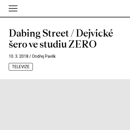
Dabing Street / Dejvické
V košíku zatím nemáte žádné položky.
šero ve studiu ZERO
10. 3. 2018 /
Ondřej Pavlík
TELEVIZE