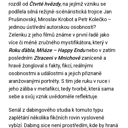
rozdíl od
Čtvrté hvězdy
, na jejímž vzniku se
podílela silná režijně-scénáristická trojice Jan
Prušinovský, Miroslav Krobot a Petr Kolečko –
jedinou ústřední autorskou osobností?
Zelenku z jeho filmů známe v první řadě jako
více či méně zručného mystifikátora, který v
Roku ďábla
,
Mňáze – Happy Endu
nebo v zatím
posledním
Ztraceni v Mnichově
zaníceně a
hravě žongloval s fakty, fikcí, reálnými
osobnostmi a událostmi a jejich přiznaně
aranžovanými portréty. S tím jde ruku v ruce i
jeho záliba v metafikci, tedy tvorbě, která sama
sebe a svůj vznik uvědoměle reflektuje.
Seriál z dabingového studia k tomuto typu
zaplétání několika fikčních rovin vysloveně
vybízí. Dabing sice není prostředím, kde by hraná