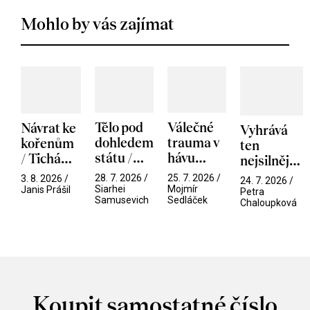
Mohlo by vás zajímat
Tělo pod
Válečné
Návrat ke
Vyhrává
dohledem
trauma v
kořenům
ten
státu /
hávu
/ Tichá
nejsilnější
Pramen
spektáklu
přítelkyně
/ V nitru
28. 7. 2026 /
25. 7. 2026 /
3. 8. 2026 /
24. 7. 2026 /
/ Odyssea
Siarhei
Mojmír
manosféry
Janis Prášil
Petra
Samusevich
Sedláček
Chaloupková
Koupit samostatné číslo