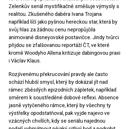
Zelenkův seriál mystifikačně směšuje výmysly s
realitou. Zkušeného dabéra Ivana Trojana
například líčí jako pyšnou hereckou star, která by
svůj hlas za žádnou cenu nepropůjčila
animované disneyovské postavičce. Jindy tvůrci
přijdou se zfalšovanou reportáží ČT, ve které
kromě Woodyho Allena kritizuje dabingovou praxi
i Václav Klaus.
Rozjívenému překrucování pravdy ale často
schází hlubší smysl, který by dokázal jít nad
rámec zběsilých epizodních zápletek, například
směrem k soustředěné dobové reflexi. Absence
jasně vytyčeného rámce, který by všechny ty
výstřelky opodstatňoval, pak vyjde najevo ve
vzácných chvílích, kdy se seriálu najednou
podaří vyhmátnout nějaký citlivý bod a podrobit