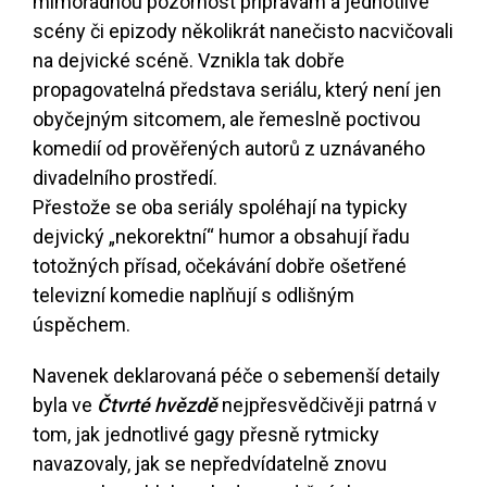
mimořádnou pozornost přípravám a jednotlivé
scény či epizody několikrát nanečisto nacvičovali
na dejvické scéně. Vznikla tak dobře
propagovatelná představa seriálu, který není jen
obyčejným sitcomem, ale řemeslně poctivou
komedií od prověřených autorů z uznávaného
divadelního prostředí.
Přestože se oba seriály spoléhají na typicky
dejvický „nekorektní“ humor a obsahují řadu
totožných přísad, očekávání dobře ošetřené
televizní komedie naplňují s odlišným
úspěchem.
Navenek deklarovaná péče o sebemenší detaily
byla ve
Čtvrté hvězdě
nejpřesvědčivěji patrná v
tom, jak jednotlivé gagy přesně rytmicky
navazovaly, jak se nepředvídatelně znovu