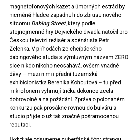
magnetofonových kazet a úmorných estrád by
nicméně hladce zapadnul i do zbrusu nového
sitcomu
Dabing Street
, který podle
stejnojmenné hry Dejvického divadla natočil pro
Českou televizi režisér a scénárista Petr
Zelenka. V příhodách ze chcípáckého
dabingového studia s výmluvným názvem ZERO
sice nikdo nikoho neosahává, ovšem vnadné
děvy – mezi nimi i přední tuzemská
exhibicionistka Berenika Kohoutová – tu před
mikrofonem vyhrnují trička dokonce zcela
dobrovolně a na požádání. Zpráva o polonahém
konkurzu pak prosákne rovnou do bulváru a
studio přijde o už tak značně pošramocenou
reputaci.
I když ale odsuneme puberťácké fóry stranou,