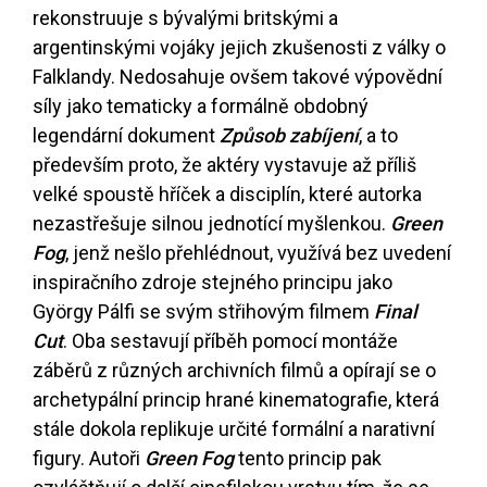
rekonstruuje s bývalými britskými a
argentinskými vojáky jejich zkušenosti z války o
Falklandy. Nedosahuje ovšem takové výpovědní
síly jako tematicky a formálně obdobný
legendární dokument
Způsob zabíjení
, a to
především proto, že aktéry vystavuje až příliš
velké spoustě hříček a disciplín, které autorka
nezastřešuje silnou jednotící myšlenkou.
Green
Fog
, jenž nešlo přehlédnout, využívá bez uvedení
inspiračního zdroje stejného principu jako
György Pálfi se svým střihovým filmem
Final
Cut
. Oba sestavují příběh pomocí montáže
záběrů z různých archivních filmů a opírají se o
archetypální princip hrané kinematografie, která
stále dokola replikuje určité formální a narativní
figury. Autoři
Green Fog
tento princip pak