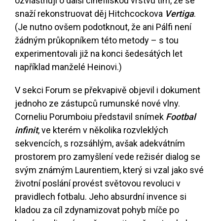
ozvláštňují o další cinefilskou vrstvu tím, že se
snaží rekonstruovat děj Hitchcockova
Vertiga
.
(Je nutno ovšem podotknout, že ani Pálfi není
žádným průkopníkem této metody – s tou
experimentovali již na konci šedesátých let
například manželé Heinovi.)
V sekci Forum se překvapivě objevil i dokument
jednoho ze zástupců rumunské nové vlny.
Corneliu Porumboiu představil snímek
Footbal
infinit
, ve kterém v několika rozvleklých
sekvencích, s rozsáhlým, avšak adekvátním
prostorem pro zamyšlení vede režisér dialog se
svým známým Laurentiem, který si vzal jako své
životní poslání provést světovou revoluci v
pravidlech fotbalu. Jeho absurdní invence si
kladou za cíl zdynamizovat pohyb míče po