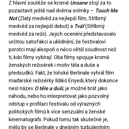
Z hlavní soutěže se kromě
Unsane
stojí za to
pozastavit ještě nad dvěma snímky –
Touch Me
Not
(Zlatý medvěd za nejlepší film, Stříbrný
medvěd za nejlepší debut) a
Tvář
(Stříbrný
medvěd za režii). Jejich ocenění představovalo
určitou satisfakci a uklidnění, že festivaloví
porotci mají alespoň o něco větší soudnost než
ti, kdo filmy vybírají. Oba filmy spojuje kromě
ženských režisérek i motiv těla a duše a
předsudků. Fakt, že loňské Berlinale vyhrál film
maďarské režisérky Ildikó Enyedi, který dokonce
nesl název
O těle a duši
, je možné brát jako
náhodu, nebo ho interpretovat jako pozvolný
odstup v profilaci festivalu od výrazných
politických filmů k více senzuální a ženské
kinematografii. Pokud tomu tak skutečně je,
mělo by se Berlinale v dnešním turbulentním