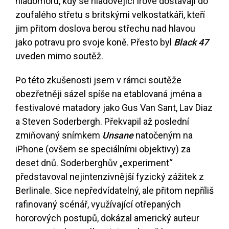
hladomoru, kdy se hladovějící Irové dostávají do
zoufalého střetu s britskými velkostatkáři, kteří
jim přitom doslova berou střechu nad hlavou
jako potravu pro svoje koně. Přesto byl
Black 47
uveden mimo soutěž.
Po této zkušenosti jsem v rámci soutěže
obezřetněji sázel spíše na etablovaná jména a
festivalové matadory jako Gus Van Sant, Lav Diaz
a Steven Soderbergh. Překvapil až poslední
zmiňovaný snímkem
Unsane
natočeným na
iPhone (ovšem se speciálními objektivy) za
deset dnů. Soderberghův „experiment“
představoval nejintenzivnější fyzický zážitek z
Berlinale. Sice nepředvídatelný, ale přitom nepříliš
rafinovaný scénář, využívající otřepaných
hororových postupů, dokázal americký auteur