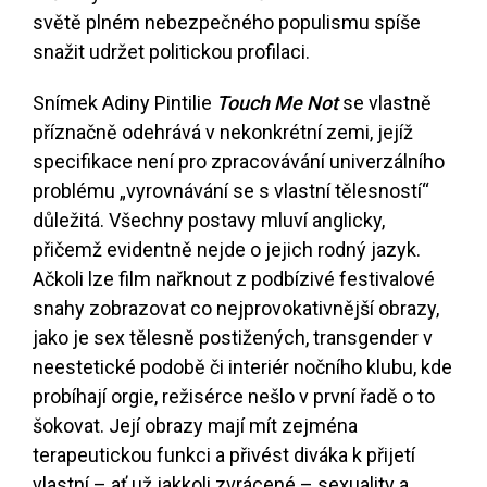
světě plném nebezpečného populismu spíše
snažit udržet politickou profilaci.
Snímek Adiny Pintilie
Touch Me Not
se vlastně
příznačně odehrává v nekonkrétní zemi, jejíž
specifikace není pro zpracovávání univerzálního
problému „vyrovnávání se s vlastní tělesností“
důležitá. Všechny postavy mluví anglicky,
přičemž evidentně nejde o jejich rodný jazyk.
Ačkoli lze film nařknout z podbízivé festivalové
snahy zobrazovat co nejprovokativnější obrazy,
jako je sex tělesně postižených, transgender v
neestetické podobě či interiér nočního klubu, kde
probíhají orgie, režisérce nešlo v první řadě o to
šokovat. Její obrazy mají mít zejména
terapeutickou funkci a přivést diváka k přijetí
vlastní – ať už jakkoli zvrácené – sexuality a