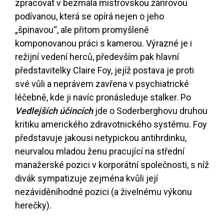
zpracovat v bezmála mistrovskou žánrovou
podívanou, která se opírá nejen o jeho
„špinavou“, ale přitom promyšleně
komponovanou práci s kamerou. Výrazné je i
režijní vedení herců, především pak hlavní
představitelky Claire Foy, jejíž postava je proti
své vůli a neprávem zavřena v psychiatrické
léčebně, kde ji navíc pronásleduje stalker. Po
Vedlejších účincích
jde o Soderberghovu druhou
kritiku amerického zdravotnického systému. Foy
představuje jakousi netypickou antihrdinku,
neurvalou mladou ženu pracující na střední
manažerské pozici v korporátní společnosti, s níž
divák sympatizuje zejména kvůli její
nezáviděníhodné pozici (a živelnému výkonu
herečky).