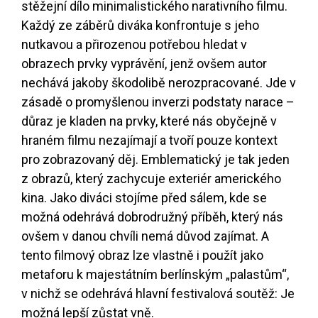
stěžejní dílo minimalistického narativního filmu.
Každý ze záběrů diváka konfrontuje s jeho
nutkavou a přirozenou potřebou hledat v
obrazech prvky vyprávění, jenž ovšem autor
nechává jakoby škodolibě nerozpracované. Jde v
zásadě o promyšlenou inverzi podstaty narace –
důraz je kladen na prvky, které nás obyčejně v
hraném filmu nezajímají a tvoří pouze kontext
pro zobrazovaný děj. Emblematický je tak jeden
z obrazů, který zachycuje exteriér amerického
kina. Jako diváci stojíme před sálem, kde se
možná odehrává dobrodružný příběh, který nás
ovšem v danou chvíli nemá důvod zajímat. A
tento filmový obraz lze vlastně i použít jako
metaforu k majestátním berlínským „palastům“,
v nichž se odehrává hlavní festivalová soutěž: Je
možná lepší zůstat vně.