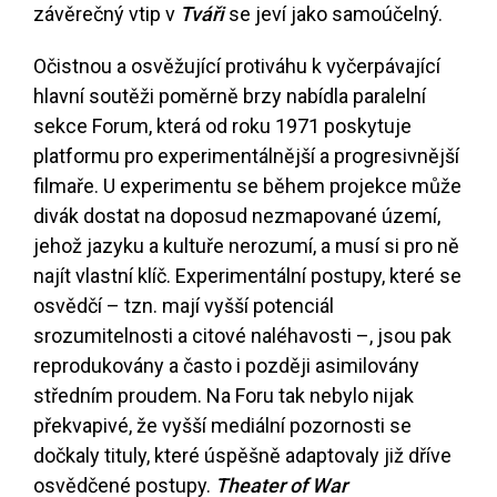
závěrečný vtip v
Tváři
se jeví jako samoúčelný.
Očistnou a osvěžující protiváhu k vyčerpávající
hlavní soutěži poměrně brzy nabídla paralelní
sekce Forum, která od roku 1971 poskytuje
platformu pro experimentálnější a progresivnější
filmaře. U experimentu se během projekce může
divák dostat na doposud nezmapované území,
jehož jazyku a kultuře nerozumí, a musí si pro ně
najít vlastní klíč. Experimentální postupy, které se
osvědčí – tzn. mají vyšší potenciál
srozumitelnosti a citové naléhavosti –, jsou pak
reprodukovány a často i později asimilovány
středním proudem. Na Foru tak nebylo nijak
překvapivé, že vyšší mediální pozornosti se
dočkaly tituly, které úspěšně adaptovaly již dříve
osvědčené postupy.
Theater of War