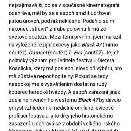
nejzajímavější, co se v současné kinematografii
odehrává, měl by se alespoň snažit udržovat
jistou úroveň, pod niž neklesne. Podařilo se mi
nakonec „strávit“ zhruba polovinu filmů ze
světové soutěže. Mezi těmi prvními jsem narazil
na vyložené režijní excesy jako
Black 47
(mimo
soutěž),
Damsel
(soutěž) či
Eva
(soutěž). Jejich
politický význam pro ředitele festivalu Dietera
Kosslicka, který má poslední slovo při výběru, pro
mě zůstává nepochopitelný. Pokud se tedy
nespokojíme s vysvětlením dostat na rudý
koberec herecké hvězdy. Alespoň zařazení jinak
zcela neinvenčního westernu
Black 47
by dávalo
smysl vzhledem k mediálně omílané levicové
profilaci festivalu, a to díky jeho historickému
zasazení. Odehrává se v období velkého irského