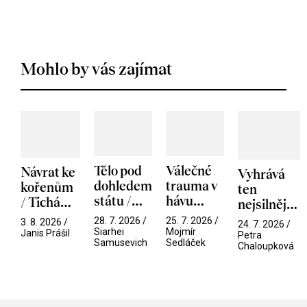
Mohlo by vás zajímat
Tělo pod
Válečné
Návrat ke
Vyhrává
dohledem
trauma v
kořenům
ten
státu /
hávu
/ Tichá
nejsilnější
Pramen
spektáklu
přítelkyně
/ V nitru
28. 7. 2026 /
25. 7. 2026 /
3. 8. 2026 /
24. 7. 2026 /
/ Odyssea
Siarhei
Mojmír
manosféry
Janis Prášil
Petra
Samusevich
Sedláček
Chaloupková