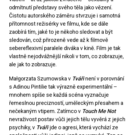
odmítnutí představy svého těla jako vězení.
Čistotu autorského záměru stvrzuje i samotná
přítomnost režisérky ve filmu, kde se dále
zaobírá tím, jaké to je někoho sledovat a být
sledován, což přirozeně vede až k filmově
sebereflexivní paralele diváka v kině. Film je tak
vlastně nejodvážnější nikoli v tom, co zobrazuje,
ale jak to zobrazuje.
Małgorzata Szumowska v
Tváři
není v porovnání
s Adinou Pintilie tak výrazně experimentální –
mnohem spíše se každá scéna vyznačuje
řemeslnou precizností, uměleckým přesahem a
nečekaným vtipem. Zatímco v
Touch Me Not
nevraživost postav vůči jejich tělu vyvěrá z jejich
psychiky, v
Tváři
jde o agresi, která vychází ze