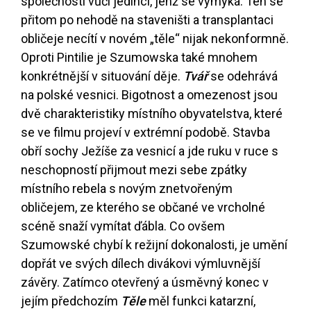
společnosti vůči jedinci, jenž se vymyká. Ten se
přitom po nehodě na staveništi a transplantaci
obličeje necítí v novém „těle“ nijak nekonformně.
Oproti Pintilie je Szumowska také mnohem
konkrétnější v situování děje.
Tvář
se odehrává
na polské vesnici. Bigotnost a omezenost jsou
dvě charakteristiky místního obyvatelstva, které
se ve filmu projeví v extrémní podobě. Stavba
obří sochy Ježíše za vesnicí a jde ruku v ruce s
neschopností přijmout mezi sebe zpátky
místního rebela s novým znetvořeným
obličejem, ze kterého se občané ve vrcholné
scéně snaží vymítat ďábla. Co ovšem
Szumowské chybí k režijní dokonalosti, je umění
dopřát ve svých dílech divákovi výmluvnější
závěry. Zatímco otevřený a úsměvný konec v
jejím předchozím
Těle
měl funkci katarzní,