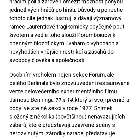
hracím poli a zároveň omezit možnost pohybu
jednotlivých hráčů po hřišti. Důvody a peripetie
tohoto cíle jednak ilustrují a dávají významový
rámec Laurentiově tragikomicky obyčejné pouti
životem a vedle toho slouží Porumboiuovi k
obecným filozofickým úvahám o výhodách a
nevýhodách vnějších restrikcí a zásahů do
svobody člověka a společnosti.
Osobním vrcholem nejen sekce Forum, ale
celého Berlinale bylo znovuuvedení restaurované
verze celovečerního experimentálního filmu
Jamese Benninga
11 x 14
, který si svoji premiéru
odbyl ve stejné sekci v roce 1977. Snímek
složený z několika (povětšinou) nenavazujících
záběrů, které představují uzavřené scény s
nerozvinutými zárodky narace, představuje