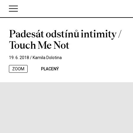
Padesát odstínů intimity /
V košíku zatím nemáte žádné položky.
Touch Me Not
19. 6. 2018 /
Kamila Dolotina
ZOOM
PLACENÝ