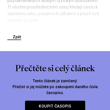
poznamenaných těžkým fyzickým postižením.
Ti všichni prostřednictvím sexu hledají cestu k
vlastnímu nitru, potažmo k odhalení a přijetí své
identity. S jejich...
Zpět
Přečtěte si celý článek
Tento článek je zamčený.
Přečíst si jej můžete po zakoupení daného čísla
časopisu.
KOUPIT ČASOPIS