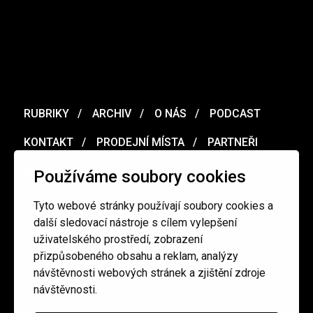
RUBRIKY
ARCHIV
O NÁS
PODCAST
KONTAKT
PRODEJNÍ MÍSTA
PARTNEŘI
MERCH
VOUCHER
Používáme soubory cookies
Tyto webové stránky používají soubory cookies a
Ochrana osobních údajů
/
Obchodní podmínky
další sledovací nástroje s cílem vylepšení
uživatelského prostředí, zobrazení
přizpůsobeného obsahu a reklam, analýzy
redakce@cinepur.cz
návštěvnosti webových stránek a zjištění zdroje
návštěvnosti.