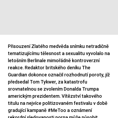
Přisouzení Zlatého medvěda snímku netradičně
tematizujícímu tělesnost a sexualitu vyvolalo na
letošním Berlinale mimořádně kontroverzní
reakce. Redaktor britského deníku The
Guardian dokonce označil rozhodnutí poroty, jíž
předsedal Tom Tykwer, za katastrofu
srovnatelnou se zvolením Donalda Trumpa
americkým prezidentem. Vítězství takového
titulu na nejvíce politizovaném festivalu v době
gradující kampaně #MeToo a oznámení
rekordní sledovanosti porna může působit