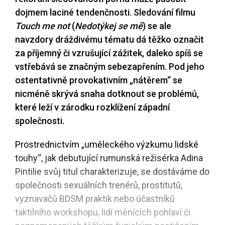
dojmem laciné tendenčnosti. Sledování filmu
Touch me not
(
Nedotýkej se mě
) se ale
navzdory dráždivému tématu dá těžko označit
za příjemný či vzrušující zážitek, daleko spíš se
vstřebává se značným sebezapřením. Pod jeho
ostentativně provokativním „nátěrem“ se
nicméně skrývá snaha dotknout se problémů,
které leží v zárodku rozklížení západní
společnosti.
Prostrednictvím „uměleckého výzkumu lidské
touhy“, jak debutující rumunská režisérka Adina
Pintilie svůj titul charakterizuje, se dostáváme do
společnosti sexuálních trenérů, prostitutů,
vyznavačů BDSM praktik nebo účastníků
taktilního workshopu, lidí měnících pohlaví či