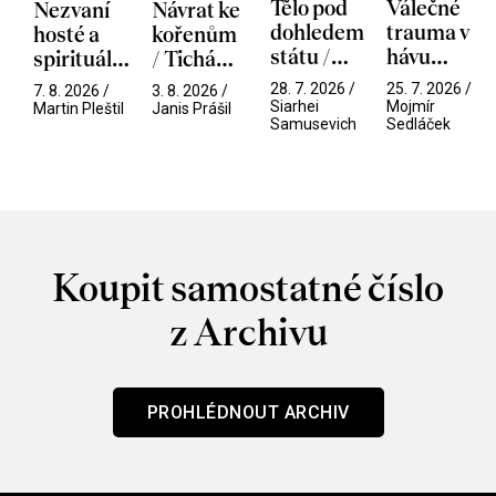
Tělo pod
Válečné
Nezvaní
Návrat ke
dohledem
trauma v
hosté a
kořenům
státu /
hávu
spirituální
/ Tichá
Pramen
spektáklu
narušitelé
přítelkyně
28. 7. 2026 /
25. 7. 2026 /
7. 8. 2026 /
3. 8. 2026 /
/ Odyssea
z vesmíru
Siarhei
Mojmír
Martin Pleštil
Janis Prášil
Samusevich
Sedláček
/ Mouchy
Koupit samostatné číslo
z Archivu
PROHLÉDNOUT ARCHIV