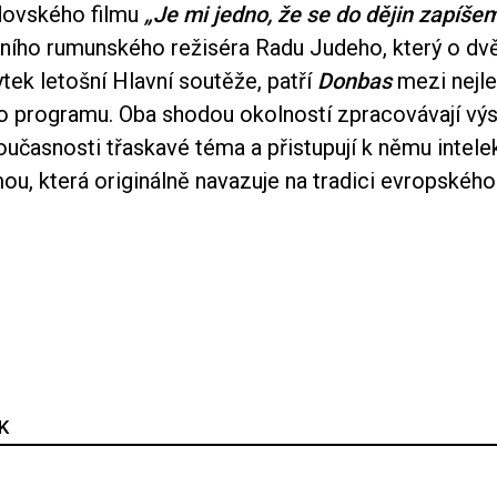
dovského filmu
„Je mi jedno, že se do dějin zapíše
ního rumunského režiséra Radu Judeho, který o dvě
tek letošní Hlavní soutěže, patří
Donbas
mezi nejle
o programu. Oba shodou okolností zpracovávají vý
současnosti třaskavé téma a přistupují k němu intele
mou, která originálně navazuje na tradici evropskéh
K