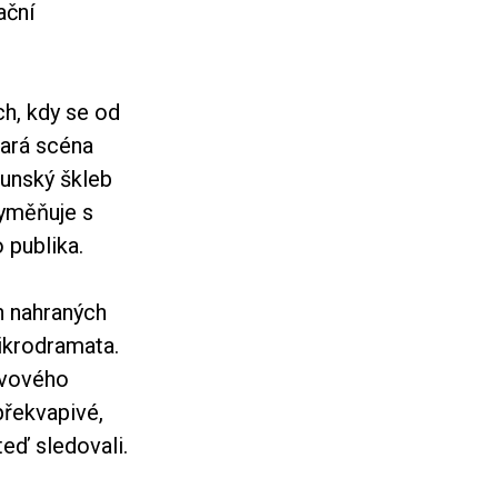
ační
ch, kdy se od
jará scéna
aunský škleb
vyměňuje s
 publika.
h nahraných
mikrodramata.
avového
překvapivé,
teď sledovali.