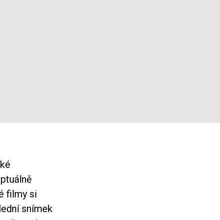
cké
eptuálně
 filmy si
lední snímek