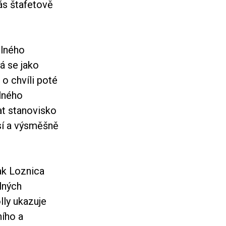
nás štafetově
elného
rá se jako
 o chvíli poté
ilného
at stanovisko
ásí a výsměšně
ak Loznica
lných
lly ukazuje
ního a