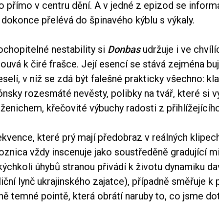
 přímo v centru dění. A v jedné z epizod se inform
 dokonce přelévá do špinavého kýblu s výkaly.
chopitelné nestability si
Donbas
udržuje i ve chvílí
ouvá k čiré frašce. Její esencí se stává zejména bu
selí, v níž se zdá být falešné prakticky všechno: kl
nsky rozesmáté nevěsty, polibky na tvář, které si 
nichem, křečovité výbuchy radosti z přihlížejícího
kvence, které prý mají předobraz v reálných klipec
Loznica vždy inscenuje jako soustředěně gradující 
akýchkoli úhybů stranou přivádí k životu dynamiku d
iční lynč ukrajinského zajatce), případně směřuje k 
ě temné pointě, která obrátí naruby to, co jsme do