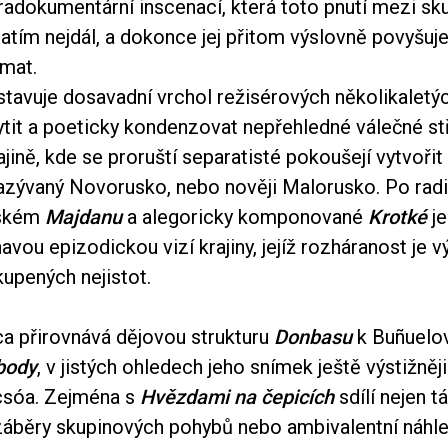
radokumentární inscenací, která toto pnutí mezi sk
zatím nejdál, a dokonce jej přitom výslovně povyšuje
émat.
tavuje dosavadní vrchol režisérových několikaletý
ytit a poeticky kondenzovat nepřehledné válečné st
jině, kde se proruští separatisté pokoušejí vytvořit
nazývaný Novorusko, nebo nověji Malorusko. Po rad
lském
Majdanu
a alegoricky komponované
Krotké
je
avou epizodickou vizí krajiny, jejíž rozháranost je 
upených nejistot.
ca přirovnává dějovou strukturu
Donbasu
k Buñuelo
body
, v jistých ohledech jeho snímek ještě výstižněji
csóa. Zejména s
Hvězdami na čepicích
sdílí nejen t
áběry skupinových pohybů nebo ambivalentní náhl