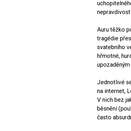
uchopitelného
nepravdivost
Auru těžko po
tragédie přes
svatebního ve
hřmotné, huró
upozaděným že
Jednotlivé se
na internet, 
V nich bez j
běsnění (poul
často absurdn