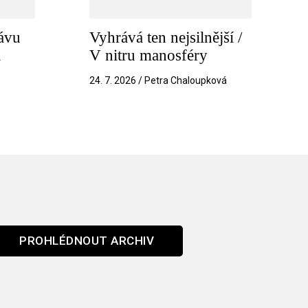
ávu
Vyhrává ten nejsilnější /
a
V nitru manosféry
k
24. 7. 2026 / Petra Chaloupková
PROHLÉDNOUT ARCHIV