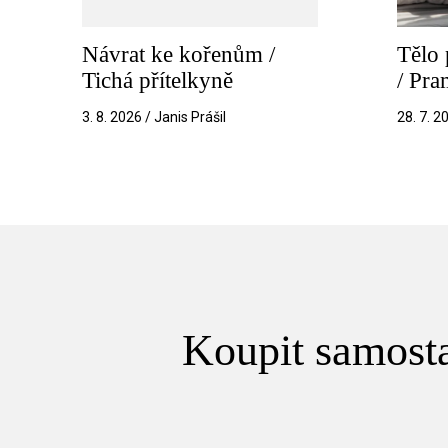
Návrat ke kořenům /
Tělo 
Tichá přítelkyně
/ Pr
3. 8. 2026 / Janis Prášil
28. 7. 2
Koupit samosta