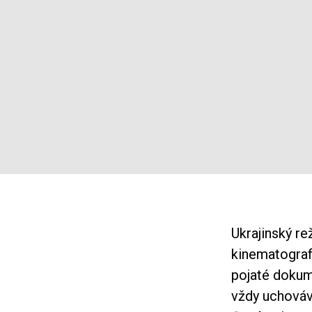
Ukrajinský r
kinematograf
pojaté dokume
vždy uchováv