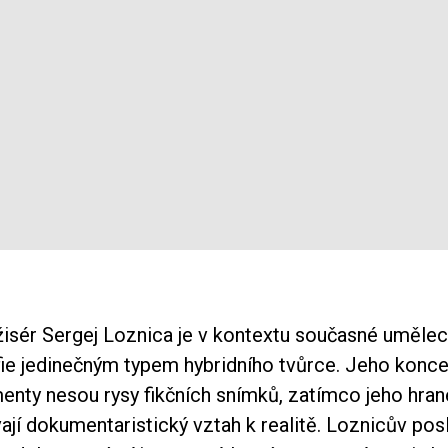
ežisér Sergej Loznica je v kontextu současné uměle
ie jedinečným typem hybridního tvůrce. Jeho konc
nty nesou rysy fikčních snímků, zatímco jeho hrané
ají dokumentaristický vztah k realitě. Loznicův pos