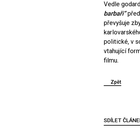
Vedle godar
barbaři“
před
převyšuje zby
karlovarskéh
politické, v 
vtahující for
filmu.
Zpět
SDÍLET ČLÁNE