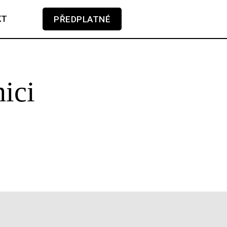
KT
PŘEDPLATNÉ
V košíku zatím nemáte žádné položky.
ici