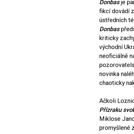
Donbas
je pa
fikcí dovádí 
ústředních t
Donbas
předs
kriticky zach
východní Ukra
neoficiálně 
pozorovate
novinka naléh
chaoticky nak
Ačkoli Lozni
Přízraku svo
Miklose Jan
promyšlené z