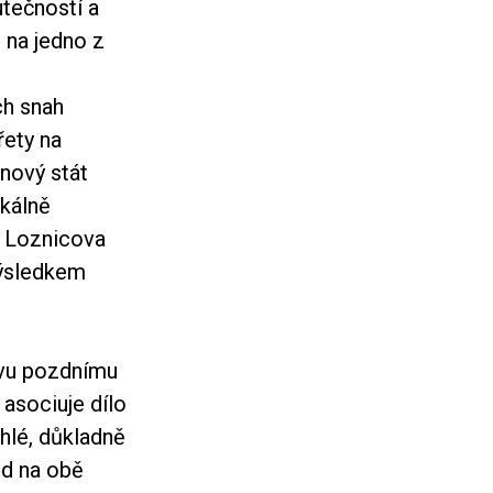
utečností a
 na jedno z
ch snah
řety na
 nový stát
ikálně
 Loznicova
výsledkem
vu pozdnímu
 asociuje dílo
áhlé, důkladně
ed na obě