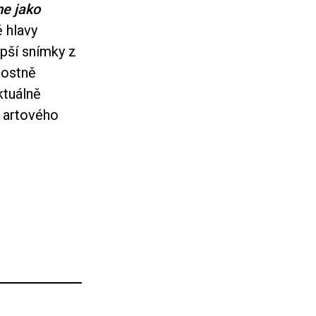
me jako
 hlavy
pší snímky z
sostně
ktuálně
o artového