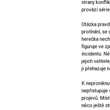
strany konfli
provází série
Otázka pravdy
prolínání, se
herečka nechá
figuruje ve z
incidentu. N
jejich velite
ji přehazuje n
K neproniknu
nepřistupuje 
projevů. Míst
něco ještě s