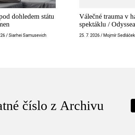
pod dohledem státu
Válečné trauma v h
amen
spektáklu / Odysse
026 / Siarhei Samusevich
25. 7. 2026 / Mojmír Sedláče
tné číslo z Archivu