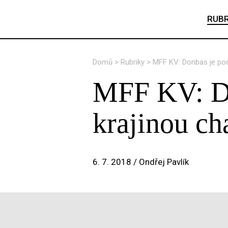
RUBR
Domů
>
Rubriky
>
MFF KV: Donbas je podl
MFF KV: Do
krajinou ch
6. 7. 2018 /
Ondřej Pavlík