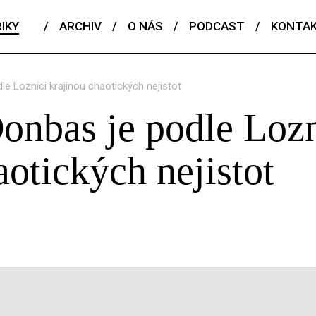
IKY
/
ARCHIV
/
O NÁS
/
PODCAST
/
KONTA
e Loznici krajinou chaotických nejistot
nbas je podle Lozn
aotických nejistot