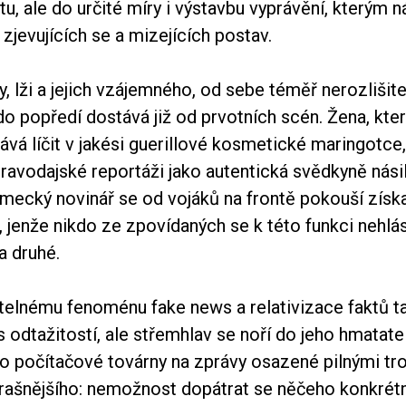
ktu, ale do určité míry i výstavbu vyprávění, kterým 
 zjevujících se a mizejících postav.
, lži a jejich vzájemného, od sebe téměř nerozlišit
 do popředí dostává již od prvotních scén. Žena, kte
vá líčit v jakési guerillové kosmetické maringotce,
pravodajské reportáži jako autentická svědkyně nás
ěmecký novinář se od vojáků na frontě pokouší získ
le, jenže nikdo ze zpovídaných se k této funkci nehl
a druhé.
telnému fenoménu fake news a relativizace faktů t
s odtažitostí, ale střemhlav se noří do jeho hmatate
o počítačové továrny na zprávy osazené pilnými tro
trašnějšího: nemožnost dopátrat se něčeho konkrét