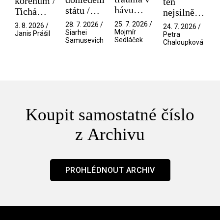
kořenům /
ten
hávu
státu /
Tichá
nejsilnější
spektáklu
Pramen
přítelkyně
/ V nitru
25. 7. 2026 /
28. 7. 2026 /
3. 8. 2026 /
24. 7. 2026 /
/ Odyssea
Mojmír
Siarhei
manosféry
Janis Prášil
Petra
Sedláček
Samusevich
Chaloupková
Koupit samostatné číslo
z Archivu
PROHLÉDNOUT ARCHIV