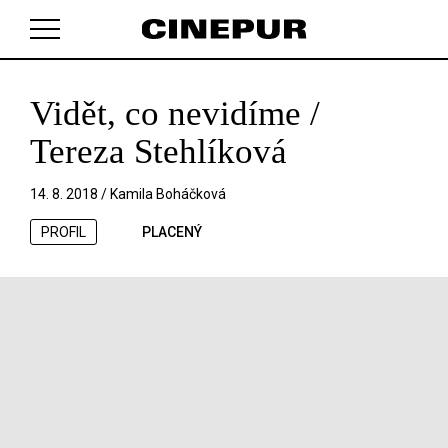
Vidět, co nevidíme /
V košíku zatím nemáte žádné položky.
Tereza Stehlíková
14. 8. 2018 /
Kamila Boháčková
PROFIL
PLACENÝ