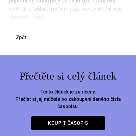
připomínají snad nejvíce avantgardní snímky
Germaine Dulac, mottem jejíž tvorby je: „Film je
oko pohlížející...
Zpět
Přečtěte si celý článek
Tento článek je zamčený.
Přečíst si jej můžete po zakoupení daného čísla
časopisu.
KOUPIT ČASOPIS