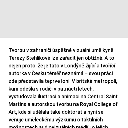
Tvorbu v zahraničí úspěšné vizuální umělkyně
Terezy Stehlíkové lze zařadit jen obtížně. A to
nejen proto, že je tato v Londýně žijící a tvořící
autorka v Česku téměř neznámá – svou práci
zde představila teprve loni. V britské metropoli,
kam odešla s rodiči v patnácti letech,
vystudovala ilustraci a animaci na Central Saint
Martins a autorskou tvorbu na Royal College of
Art, kde si udělala také doktorát a nyní se
věnuje uměleckému výzkumu o taktilních
možnostech audiovizuálních médií i o jejich