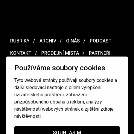
RUBRIKY
ARCHIV
O NÁS
PODCAST
KONTAKT
PRODEJNÍ MÍSTA
PARTNEŘI
MERCH
VOUCHER
Používáme soubory cookies
Tyto webové stránky používají soubory cookies a
Ochrana osobních údajů
/
Obchodní podmínky
další sledovací nástroje s cílem vylepšení
uživatelského prostředí, zobrazení
přizpůsobeného obsahu a reklam, analýzy
redakce@cinepur.cz
návštěvnosti webových stránek a zjištění zdroje
návštěvnosti.
SOUHLASÍM