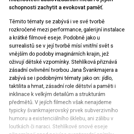
schopnosti zachytit a evokovat paměť.
Těmito tématy se zabývá i ve své tvorbě
rozkročené mezi performance, galerijní instalace
a krátké filmové eseje. Podobně jako u
surrealistů se v její tvorbě mísí vnitřní svět s
vnějším do podoby imaginárních krajin, jež
oživují dětské vzpomínky. Stehlíková přiznává
zásadní ovlivnění tvorbou Jana Švankmajera a
zabývá se i podobnými tématy jako on: jídlo,
taktilita a hmat, zásadní role dětství a paměti i
inklinace k velkým detailům a strukturám
předmětů. V jejích filmech však nenajdeme
typicky švankmajerovský prvek subverzivního
humoru a existenciálního šklebu, ani zálibu v
loutkách či naraci. Stehlíkové snové eseje