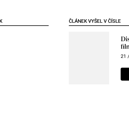
K
ČLÁNEK VYŠEL V ČÍSLE
Di
fi
21 