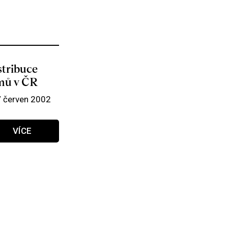
stribuce
lmů v ČR
/ červen 2002
VÍCE