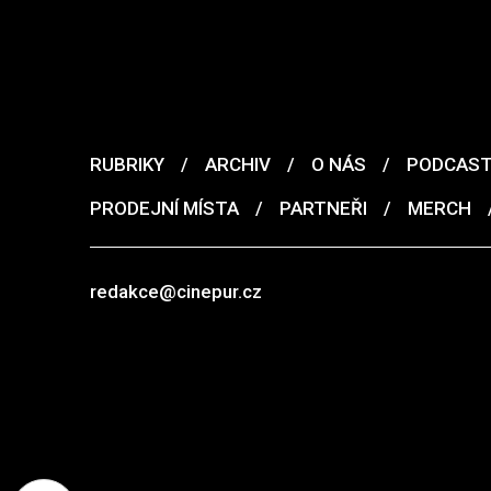
RUBRIKY
/
ARCHIV
/
O NÁS
/
PODCAS
PRODEJNÍ MÍSTA
/
PARTNEŘI
/
MERCH
redakce@cinepur.cz