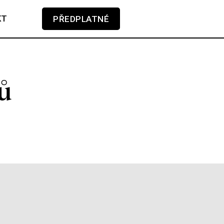
KT
PŘEDPLATNÉ
V košíku zatím nemáte žádné položky.
ů