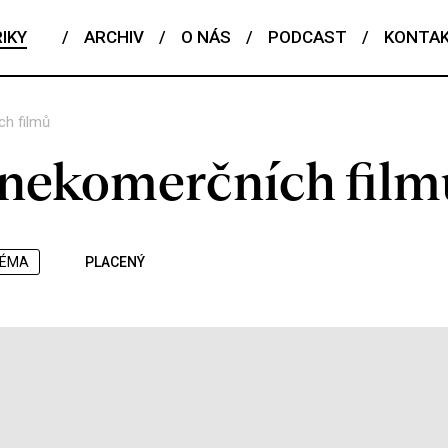
IKY
/
ARCHIV
/
O NÁS
/
PODCAST
/
KONTA
ch filmů
 nekomerčních film
ÉMA
PLACENÝ