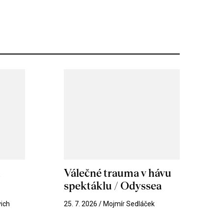
m
Válečné trauma v hávu
spektáklu / Odyssea
vich
25. 7. 2026 / Mojmír Sedláček