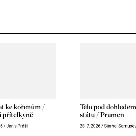
at ke kořenům /
Tělo pod dohlede
 přítelkyně
státu / Pramen
26 / Janis Prášil
28. 7. 2026 / Siarhei Samuse