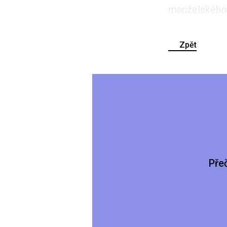
manželského p
Zpět
Pře