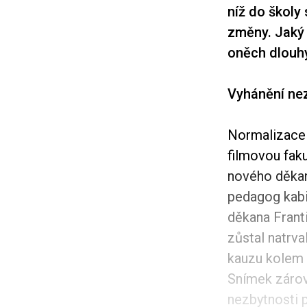
níž do školy 
změny. Jaký 
oněch dlouhý
Vyhánění ne
Normalizace 
filmovou fak
nového děkan
pedagog kabi
děkana Franti
zůstal natrv
kauzu kolem 
Snímek zárov
nezbytnosti 