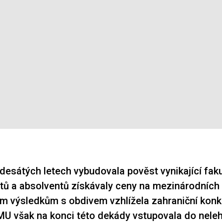
desátých letech vybudovala pověst vynikající faku
ntů a absolventů získávaly ceny na mezinárodních 
ejím výsledkům s obdivem vzhlížela zahraniční kon
 však na konci této dekády vstupovala do neleh