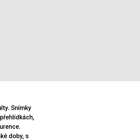
lty. Snímky
přehlídkách,
kurence.
ké doby, s