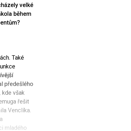
cházely velké
 škola během
udentům?
lách. Také
funkce
vější
al předešlého
, kde však
remuga řešit
ila Venclíka.
la
ci mladého