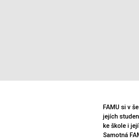
FAMU si v še
jejích stude
ke škole i j
Samotná FAMU