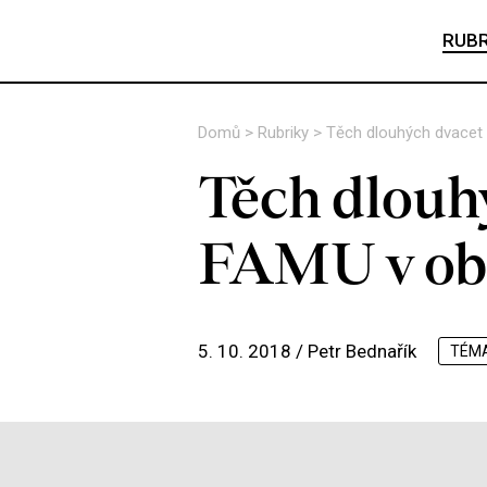
RUBR
Domů
>
Rubriky
>
Těch dlouhých dvacet 
Těch dlouhý
FAMU v ob
5. 10. 2018 /
Petr Bednařík
TÉM