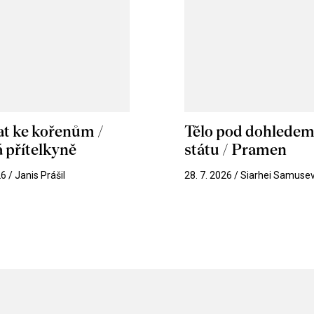
at ke kořenům /
Tělo pod dohlede
 přítelkyně
státu / Pramen
26 / Janis Prášil
28. 7. 2026 / Siarhei Samuse