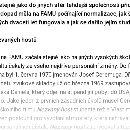
stejně jako do jiných sfér tehdejší společnosti při
dopad měla na FAMU počínající normalizace, jak
ch dvaceti let fungovala a jak se dařilo jejím st
zvaných hostů
na FAMU začala stejně jako na jiných vysokých ško
ultu čekaly ze všeho nejdříve personální změny. Do 
a byl 1. června 1970 jmenován Josef Ceremuga. Dří
netu zvukové skladby už od března 1969 zastupov
ška Daniela, který odjel na stipendijní pobyt do USA
alo. Jako jeden z prvních zásadních úkolů musel Ce
školního filmu
Nezvaný host
studenta režie Vlastim
eň posloužil pro vyvolání atmosféry, která nahráva
personálních čistek.
Nezvaný host
zachycoval situa