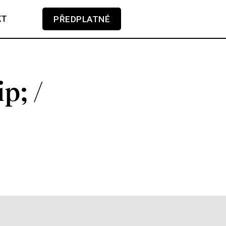
KT
PŘEDPLATNÉ
V košíku zatím nemáte žádné položky.
p; /