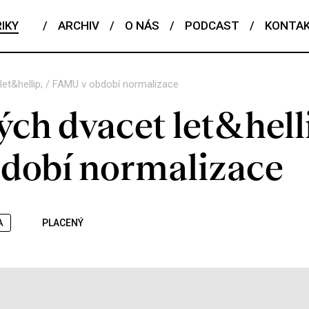
IKY
/
ARCHIV
/
O NÁS
/
PODCAST
/
KONTA
let&hellip; / FAMU v období normalizace
ch dvacet let&helli
dobí normalizace
A
PLACENÝ