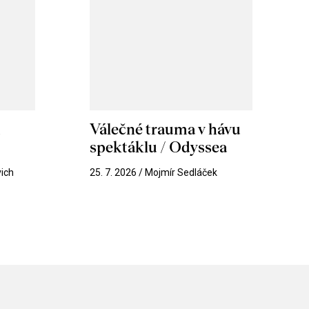
m
Válečné trauma v hávu
spektáklu / Odyssea
vich
25. 7. 2026 / Mojmír Sedláček