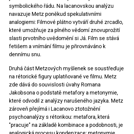
symbolického řádu. Na lacanovskou analýzu
navazuje Metz poněkud spekulativními
analogiemi: Filmové plátno vytváří druhé zrcadlo,
které umožňuje za plného vědomí znovuprožití
slasti prvotního uvědomění si Já. Film se stává
fetišem a vnímání filmu je přirovnáváno k
dennímu snu.
Druhá část Metzových myšlenek se soustřeďuje
na rétorické figury uplatňované ve filmu. Metz
zde dává do souvislosti úvahy Romana
Jakobsona o podstatě metafory a metonymie,
které odvodil z analýzy narušeného jazyka. Metz
zároveň přejímá i Lacanovo ztotožnění
psychoanalýzy s rétorikou: metafora, která
"pracuje" na základě kombinace a podobnosti, je
analogická procesu kondenzace; metonymie,