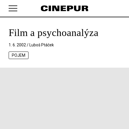
Film a psychoanalýza
V košíku zatím nemáte žádné položky.
1. 6. 2002 /
Luboš Ptáček
POJEM