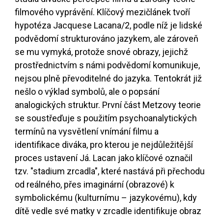
filmového vyprávění. Klíčový mezičlánek tvoří
hypotéza Jacquese Lacana
/2
, podle níž je lidské
podvědomí strukturováno jazykem, ale zároveň
se mu vymyká, protože snové obrazy, jejichž
prostřednictvím s námi podvědomí komunikuje,
nejsou plně převoditelné do jazyka. Tentokrát již
nešlo o výklad symbolů, ale o popsání
analogických struktur. První část Metzovy teorie
se soustřeďuje s použitím psychoanalytických
termínů na vysvětlení vnímání filmu a
identifikace diváka, pro kterou je nejdůležitější
proces ustavení Já. Lacan jako klíčové označil
tzv. "stadium zrcadla", které nastává při přechodu
od reálného, přes imaginární (obrazové) k
symbolickému (kulturnímu – jazykovému), kdy
dítě vedle své matky v zrcadle identifikuje obraz