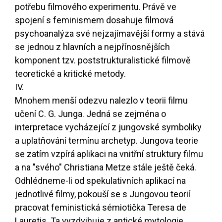
potřebu filmového experimentu. Právě ve
spojení s feminismem dosahuje filmová
psychoanalýza své nejzajímavější formy a stává
se jednou z hlavních a nejpřínosnějších
komponent tzv. poststrukturalistické filmově
teoretické a kritické metody.
IV.
Mnohem menší odezvu nalezlo v teorii filmu
učení C. G. Junga. Jedná se zejména o
interpretace vycházející z jungovské symboliky
a uplatňování termínu archetyp. Jungova teorie
se zatím vzpírá aplikaci na vnitřní struktury filmu
a na "svého" Christiana Metze stále ještě čeká.
Odhlédneme-li od spekulativních aplikací na
jednotlivé filmy, pokouší se s Jungovou teorií
pracovat feministická sémiotička Teresa de
Lauretis. Ta vyzdvihuje z antické mytologie