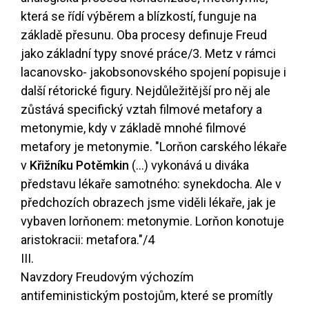
která se řídí výběrem a blízkostí, funguje na
základě přesunu. Oba procesy definuje Freud
jako základní typy snové práce
/3
. Metz v rámci
lacanovsko- jakobsonovského spojení popisuje i
další rétorické figury. Nejdůležitější pro něj ale
zůstává specifický vztah filmové metafory a
metonymie, kdy v základě mnohé filmové
metafory je metonymie. "Lorňon carského lékaře
v
Křižníku Potěmkin
(...) vykonává u diváka
představu lékaře samotného: synekdocha. Ale v
předchozích obrazech jsme viděli lékaře, jak je
vybaven lorňonem: metonymie. Lorňon konotuje
aristokracii: metafora."
/4
III.
Navzdory Freudovým výchozím
antifeministickým postojům, které se promítly