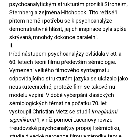
psychoanalytickým strukturám pronikli Stroheim,
Sternberg a zejména Hitchcock. Tito režiséři
přitom neměli potřebu se k psychoanalýze
demonstrativně hlásit, jejich inspirace byla spíše
skrývaná, mnohdy dokonce paralelní.
II.
Před nástupem psychoanalýzy ovládala v 50. a
60. letech teorii filmu především sémiologie.
Vymezení velkého filmového syntagmatu
odpovídajícího strukturám jazyka se ukázalo jako
neuskutečnitelné, protože film se takovému
modelu vzpírá. V době vyčerpání klasických
sémiologických témat na počátku 70. let
vystoupil Christian Metz se studií
Imaginární
signifikant
/1
, v níž pomocí Lacanovy revize
freudovské psychoanalýzy propojil sémiotiku,
studia divácké percepce filmu a zárodky teorie