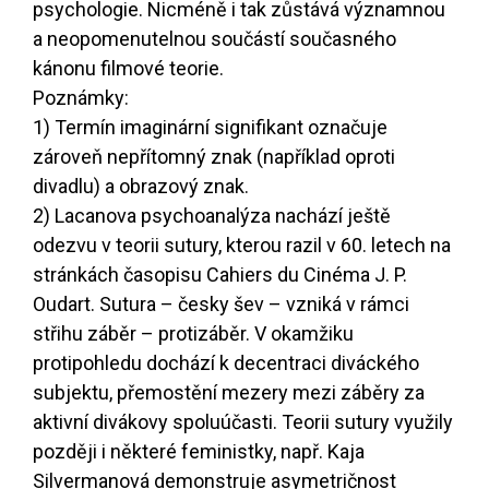
psychologie. Nicméně i tak zůstává významnou
a neopomenutelnou součástí současného
kánonu filmové teorie.
Poznámky:
1) Termín imaginární signifikant označuje
zároveň nepřítomný znak (například oproti
divadlu) a obrazový znak.
2) Lacanova psychoanalýza nachází ještě
odezvu v teorii sutury, kterou razil v 60. letech na
stránkách časopisu Cahiers du Cinéma J. P.
Oudart. Sutura – česky šev – vzniká v rámci
střihu záběr – protizáběr. V okamžiku
protipohledu dochází k decentraci diváckého
subjektu, přemostění mezery mezi záběry za
aktivní divákovy spoluúčasti. Teorii sutury využily
později i některé feministky, např. Kaja
Silvermanová demonstruje asymetričnost