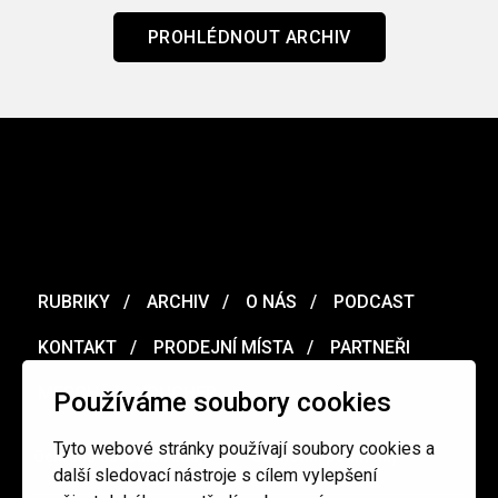
PROHLÉDNOUT ARCHIV
RUBRIKY
ARCHIV
O NÁS
PODCAST
KONTAKT
PRODEJNÍ MÍSTA
PARTNEŘI
MERCH
VOUCHER
Používáme soubory cookies
Tyto webové stránky používají soubory cookies a
Ochrana osobních údajů
/
Obchodní podmínky
další sledovací nástroje s cílem vylepšení