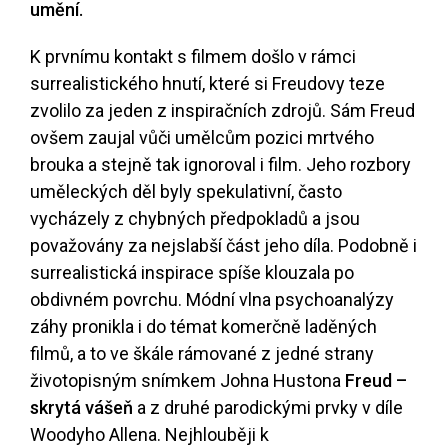
umění.
K prvnímu kontakt s filmem došlo v rámci
surrealistického hnutí, které si Freudovy teze
zvolilo za jeden z inspiračních zdrojů. Sám Freud
ovšem zaujal vůči umělcům pozici mrtvého
brouka a stejně tak ignoroval i film. Jeho rozbory
uměleckých děl byly spekulativní, často
vycházely z chybných předpokladů a jsou
považovány za nejslabší část jeho díla. Podobně i
surrealistická inspirace spíše klouzala po
obdivném povrchu. Módní vlna psychoanalýzy
záhy pronikla i do témat komerčně laděných
filmů, a to ve škále rámované z jedné strany
životopisným snímkem Johna Hustona
Freud –
skrytá vášeň
a z druhé parodickými prvky v díle
Woodyho Allena. Nejhlouběji k