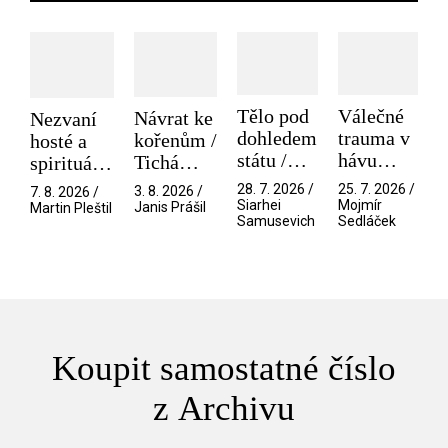
Tělo pod
Válečné
Návrat ke
Nezvaní
dohledem
trauma v
kořenům /
hosté a
státu /
hávu
Tichá
spirituální
Pramen
spektáklu
přítelkyně
narušitelé
28. 7. 2026 /
25. 7. 2026 /
3. 8. 2026 /
7. 8. 2026 /
/ Odyssea
z vesmíru
Siarhei
Mojmír
Janis Prášil
Martin Pleštil
Samusevich
Sedláček
/ Mouchy
Koupit samostatné číslo
z Archivu