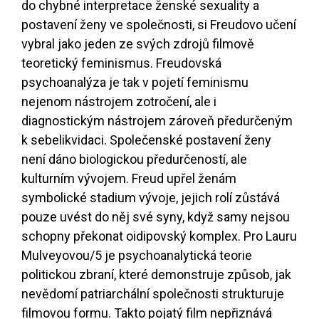
do chybné interpretace ženské sexuality a
postavení ženy ve společnosti, si Freudovo učení
vybral jako jeden ze svých zdrojů filmově
teoretický feminismus. Freudovská
psychoanalýza je tak v pojetí feminismu
nejenom nástrojem zotročení, ale i
diagnostickým nástrojem zároveň předurčeným
k sebelikvidaci. Společenské postavení ženy
není dáno biologickou předurčeností, ale
kulturním vývojem. Freud upřel ženám
symbolické stadium vývoje, jejich rolí zůstává
pouze uvést do něj své syny, když samy nejsou
schopny překonat oidipovský komplex. Pro Lauru
Mulveyovou
/5
je psychoanalytická teorie
politickou zbraní, které demonstruje způsob, jak
nevědomí patriarchální společnosti strukturuje
filmovou formu. Takto pojatý film nepřiznává