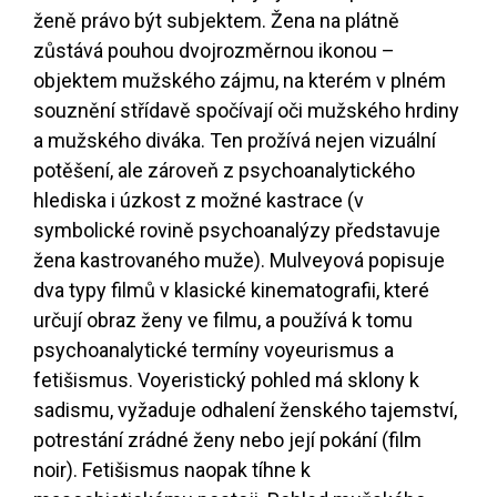
ženě právo být subjektem. Žena na plátně
zůstává pouhou dvojrozměrnou ikonou –
objektem mužského zájmu, na kterém v plném
souznění střídavě spočívají oči mužského hrdiny
a mužského diváka. Ten prožívá nejen vizuální
potěšení, ale zároveň z psychoanalytického
hlediska i úzkost z možné kastrace (v
symbolické rovině psychoanalýzy představuje
žena kastrovaného muže). Mulveyová popisuje
dva typy filmů v klasické kinematografii, které
určují obraz ženy ve filmu, a používá k tomu
psychoanalytické termíny voyeurismus a
fetišismus. Voyeristický pohled má sklony k
sadismu, vyžaduje odhalení ženského tajemství,
potrestání zrádné ženy nebo její pokání (film
noir). Fetišismus naopak tíhne k