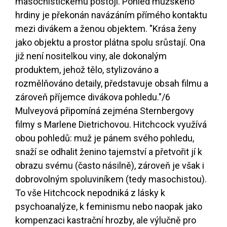
masochistickému postoji. Pohled mužského
hrdiny je překonán navázáním přímého kontaktu
mezi divákem a ženou objektem. "Krása ženy
jako objektu a prostor plátna spolu srůstají. Ona
již není nositelkou viny, ale dokonalým
produktem, jehož tělo, stylizováno a
rozmělňováno detaily, představuje obsah filmu a
zároveň příjemce divákova pohledu."
/6
Mulveyová připomíná zejména Sternbergovy
filmy s Marlene Dietrichovou. Hitchcock využívá
obou pohledů: muž je pánem svého pohledu,
snaží se odhalit ženino tajemství a přetvořit jí k
obrazu svému (často násilně), zároveň je však i
dobrovolným spoluviníkem (tedy masochistou).
To vše Hitchcock nepodniká z lásky k
psychoanalýze, k feminismu nebo naopak jako
kompenzaci kastrační hrozby, ale výlučně pro