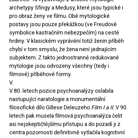
archetypy Sfingy a Medusy, které jsou typické i
pro obraz ženy ve filmu. Obě mytologické
postavy jsou pouze překážkou (ve Freudově
symbolice kastračním nebezpečím) na cestě
hrdiny. V klasickém vyprávění totiž ženin příběh
chybí v tom smyslu, že žena není jednajícím
subjektem. Z takto jednostranně redukované
mytologie jsou odvozeny všechny (tedy i
filmové) příběhové formy.
V.
V 80. letech pozice psychoanalýzy oslabila
nastupující naratologie a monumentální
filosofické dílo Gillese Deleuzeho
Film I a II
. V 90.
letech pak musela filmová psychoanalýza čelit
asi nejskeptičtějšímu přístupu a do pozadí ji z
centra pozornosti definitivně vytlačila kognitivní