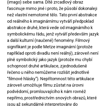
(imago) sebe sama. Dítě zrcadlový obraz
fascinuje mimo jiné i proto, že působí dokonaleji
než vlastní nemotorné tělo. Tato první abstrakce
od reálného k imaginárnímu vytváří předpoklad
abstrakce druhé, která vede od imaginárního k
symbolickému řádu, jenž vytváří především jazyk
a další kulturní (naučené) fenomény. Filmový
signifikant je podle Metze imaginární (protože
například oproti divadlu není reálný), zároveň není
plně symbolický jako jazyk (protože mu chybí
schopnost druhé artikulace, zjednodušeně
řečeno u něho nemůžeme rozlišit jednotlivé
"filmové hlásky"). Nepřítomnost této artikulace
zároveň umožňuje filmu zůstat na úrovni
podvědomí, promlouvajícího k nám rovněž
nepřímo, prostřednictvím snových obrazů, které
jsou až sekundárně interpretovány do