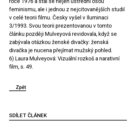
roce 1976 a stal se nejen ústřední osou
feminismu, ale i jednou z nejcitovanějších studií
v celé teorii filmu. Česky vyšel v Iluminaci
3/1993. Svou teorii prezentovanou v tomto
článku později Mulveyová revidovala, když se
zabývala otázkou ženské divačky: ženská
divačka je nucena přejímat mužský pohled.
6) Laura Mulveyová: Vizuální rozkoš a narativní
film, s. 49.
Zpět
SDÍLET ČLÁNEK