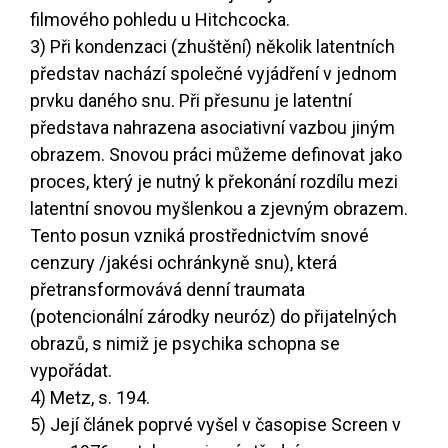
filmového pohledu u Hitchcocka.
3) Při kondenzaci (zhuštění) několik latentních
představ nachází společné vyjádření v jednom
prvku daného snu. Při přesunu je latentní
představa nahrazena asociativní vazbou jiným
obrazem. Snovou práci můžeme definovat jako
proces, který je nutný k překonání rozdílu mezi
latentní snovou myšlenkou a zjevným obrazem.
Tento posun vzniká prostřednictvím snové
cenzury /jakési ochránkyně snu), která
přetransformovává denní traumata
(potencionální zárodky neuróz) do přijatelných
obrazů, s nimiž je psychika schopna se
vypořádat.
4) Metz, s. 194.
5) Její článek poprvé vyšel v časopise Screen v