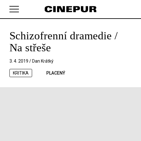
Schizofrenní dramedie /
V košíku zatím nemáte žádné položky.
Na střeše
3. 4. 2019 /
Dan Krátký
KRITIKA
PLACENÝ