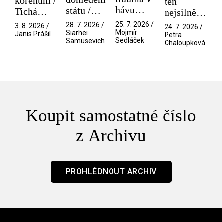
kořenům /
ten
hávu
státu /
Tichá
nejsilnější
spektáklu
Pramen
přítelkyně
/ V nitru
25. 7. 2026 /
28. 7. 2026 /
3. 8. 2026 /
24. 7. 2026 /
/ Odyssea
Mojmír
Siarhei
manosféry
Janis Prášil
Petra
Sedláček
Samusevich
Chaloupková
Koupit samostatné číslo
z Archivu
PROHLÉDNOUT ARCHIV