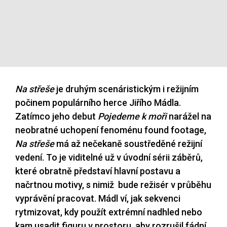
Na střeše
je druhým scenáristickým i režijním
počinem populárního herce Jiřího Mádla.
Zatímco jeho debut
Pojedeme k moři
narážel na
neobratné uchopení fenoménu found footage,
Na střeše
má až nečekaně soustředěné režijní
vedení. To je viditelné už v úvodní sérii záběrů,
které obratně představí hlavní postavu a
načrtnou motivy, s nimiž bude režisér v průběhu
vyprávění pracovat. Mádl ví, jak sekvenci
rytmizovat, kdy použít extrémní nadhled nebo
kam usadit figuru v prostoru, aby rozrušil fádní