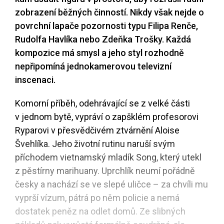
zobrazení běžných činností. Nikdy však nejde o
povrchní lapače pozornosti typu Filipa Renče,
Rudolfa Havlíka nebo Zdeňka Trošky. Každá
kompozice má smysl a jeho styl rozhodně
nepřipomíná jednokamerovou televizní
inscenaci.
Komorní příběh, odehrávající se z velké části
v jednom bytě, vypráví o zapšklém profesorovi
Ryparovi v přesvědčivém ztvárnění Aloise
Švehlíka. Jeho životní rutinu naruší svým
příchodem vietnamský mladík Song, který utekl
z pěstírny marihuany. Uprchlík neumí pořádně
česky a nachází se ve slepé uličce – za chvíli mu
vyprší vízum, pátrá po něm policie a nemá
dostatek peněz na odlet domů. Ze slibných