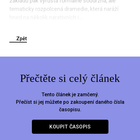
základů pak vyrůstá formálně soudržná, ale
tematicky rozpolcená dramedie, která naráží
hned na několik narativních i...
Zpět
Přečtěte si celý článek
Tento článek je zamčený.
Přečíst si jej můžete po zakoupení daného čísla
časopisu.
KOUPIT ČASOPIS