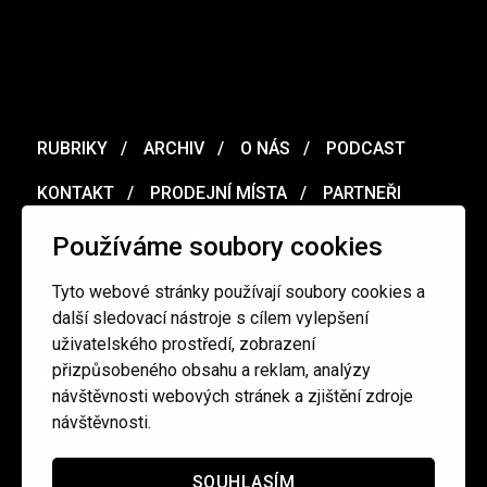
RUBRIKY
ARCHIV
O NÁS
PODCAST
KONTAKT
PRODEJNÍ MÍSTA
PARTNEŘI
MERCH
VOUCHER
Používáme soubory cookies
Tyto webové stránky používají soubory cookies a
Ochrana osobních údajů
/
Obchodní podmínky
další sledovací nástroje s cílem vylepšení
uživatelského prostředí, zobrazení
přizpůsobeného obsahu a reklam, analýzy
redakce@cinepur.cz
návštěvnosti webových stránek a zjištění zdroje
návštěvnosti.
SOUHLASÍM