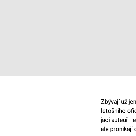
Zbývají už j
letošního ofi
jací auteuři 
ale pronikají