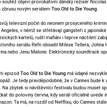
soutěž objeví provokativní dánský režisér Nicolas
m zbrusu novým seriálem
Too Old to Die Young
.
 svůj televizní počin do neonem prosyceného krimin
Angeles, v němž se střetávají gangsteři z japonské 
xických kartelů, ruští mafiáni i teprve náctiletí zabi
ktivního seriálu Refn obsadil Milese Tellera, Johna
wina nebo Jenu Malone. Elektronický soundtrack opě
ti epizod
Too Old to Die Young
má údajně nezvykle
opáž. Je tedy pravděpodobné, že v Cannes bude k vi
. Na zbytek si návštěvníci festivalu budou muset sp
kat do poloviny června, kdy seriál oficiálně uvede 
azon. Ta má, na rozdíl od Netflixu, do Cannes stál