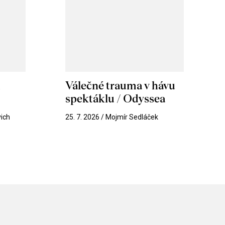
m
Válečné trauma v hávu
spektáklu / Odyssea
vich
25. 7. 2026 / Mojmír Sedláček