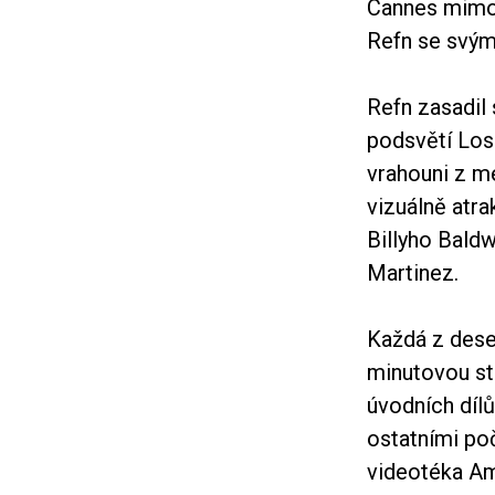
Cannes mimo 
Refn se svý
Refn zasadil
podsvětí Los 
vrahouni z me
vizuálně atra
Billyho Bald
Martinez.
Každá z dese
minutovou st
úvodních dílů
ostatními poč
videotéka Am