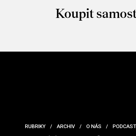
Koupit samost
RUBRIKY
/
ARCHIV
/
O NÁS
/
PODCAS