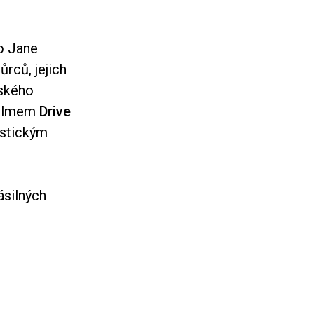
o Jane
ůrců, jejich
eského
filmem
Drive
istickým
ásilných