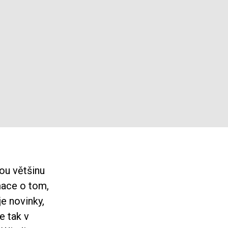
ou většinu
mace o tom,
je novinky,
e tak v