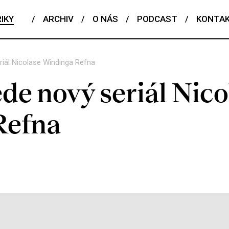
IKY
/
ARCHIV
/
O NÁS
/
PODCAST
/
KONTA
iál Nicolase Windinga Refna
de nový seriál Nico
Refna