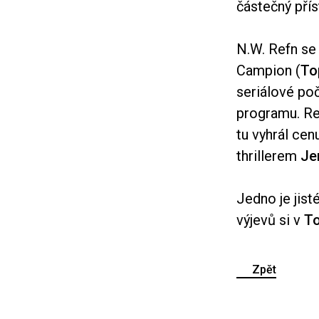
částečný přís
N.W. Refn se
Campion (
To
seriálové po
programu. Re
tu vyhrál cen
thrillerem
Je
Jedno je jist
výjevů si v
To
Zpět