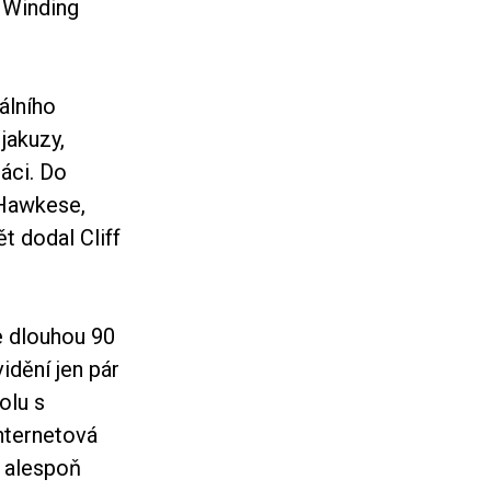
 Winding
álního
jakuzy,
jáci. Do
 Hawkese,
t dodal Cliff
 dlouhou 90
dění jen pár
olu s
internetová
e alespoň