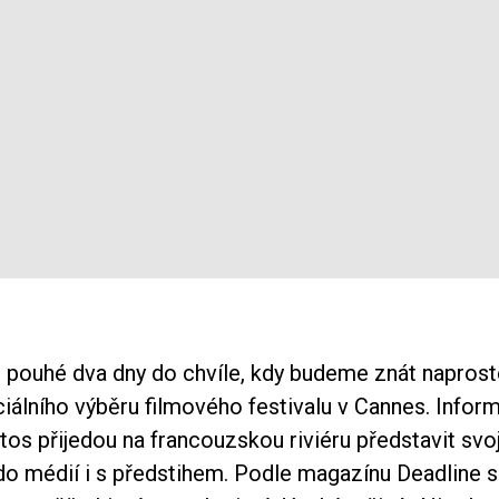
en pouhé dva dny do chvíle, kdy budeme znát naprost
ciálního výběru filmového festivalu v Cannes. Infor
letos přijedou na francouzskou riviéru představit svo
 do médií i s předstihem. Podle magazínu Deadline s