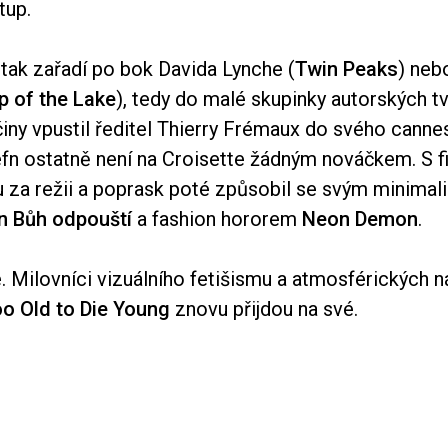
tup.
 tak zařadí po bok Davida Lynche (
Twin Peaks
) neb
p of the Lake
), tedy do malé skupinky autorských tv
činy vpustil ředitel Thierry Frémaux do svého cann
fn ostatně není na Croisette žádným nováčkem. S 
u za režii a poprask poté způsobil se svým minimal
n Bůh odpouští
a fashion hororem
Neon Demon
.
é. Milovníci vizuálního fetišismu a atmosférických n
o Old to Die Young
znovu přijdou na své.