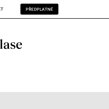
KT
PŘEDPLATNÉ
V košíku zatím nemáte žádné položky.
lase