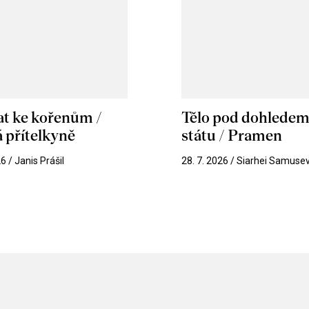
at ke kořenům /
Tělo pod dohlede
 přítelkyně
státu / Pramen
26 / Janis Prášil
28. 7. 2026 / Siarhei Samuse