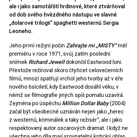
ale i jako samotářští hrdinové, které ztvárňoval
od dob svého hvězdného nástupu ve slavné
„dolarové trilogii“ spaghetti westernů Sergia
Leoneho.
Jeho první režijní počin
Zahrajte mi „MISTY“
měl
premiéru v roce 1971, svůj zatím poslední
snímek
Richard Jewell
dokončil Eastwood loni.
Přestože režíroval skoro čtyřicet celovečerních
filmů, mnozí spatřují vrchol jeho tvorby až v éře
nového tisíciletí, kdy Eastwood dosáhl věku, v
němž se filmografie jiných spíš pomalu uzavírá.
Zejména po úspěchu
Million Dollar Baby
(2004)
začal být všeobecně uznáván nejen jako „herec
z westernů, kriminálek a taky režisér“, ale i jako
respektovaný autor oscarových dramat. I když ne
všechna jeho díla mají srovnatelný kritický ohlas,