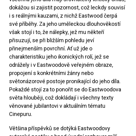
dokážou si zajistit pozornost, což leckdy souvisí
i s reálnými kauzami, z nichž Eastwood čerpá
své příběhy. Za jeho uměleckou dlouhověkostí
však stojí i to, že nálepky, jež mu někteří
přisuzují, se při bližším pohledu jeví
přinejmenším povrchní. Ať už jde o
charakteristiku jeho ikonických rolí, jež se
odrážely i v Eastwoodově veřejném obraze,
propojení s konkrétními žánry nebo
světonázorové postoje pronikající do jeho díla.
Pokaždé stojí za to ponořit se do Eastwoodova
světa hlouběji, což dokládají i všechny texty
věnované jubilantovi v aktuálním tématu
Cinepuru.
Většina příspěvků se dotýká Eastwoodovy