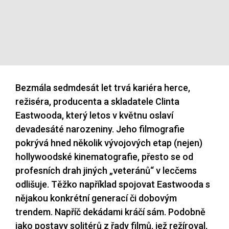
Bezmála sedmdesát let trvá kariéra herce,
režiséra, producenta a skladatele Clinta
Eastwooda, který letos v květnu oslaví
devadesáté narozeniny. Jeho filmografie
pokrývá hned několik vývojových etap (nejen)
hollywoodské kinematografie, přesto se od
profesních drah jiných „veteránů“ v lecčems
odlišuje. Těžko například spojovat Eastwooda s
nějakou konkrétní generací či dobovým
trendem. Napříč dekádami kráčí sám. Podobně
jako postavy solitérů z řady filmů, jež režíroval,