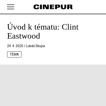
Úvod k tématu: Clint
V košíku zatím nemáte žádné položky.
Eastwood
24. 4. 2020 /
Lukáš Skupa
TÉMA