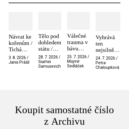
Válečné
Tělo pod
Návrat ke
Vyhrává
trauma v
dohledem
kořenům /
ten
hávu
státu /
Tichá
nejsilnější
spektáklu
Pramen
přítelkyně
/ V nitru
25. 7. 2026 /
28. 7. 2026 /
3. 8. 2026 /
24. 7. 2026 /
/ Odyssea
Mojmír
Siarhei
manosféry
Janis Prášil
Petra
Sedláček
Samusevich
Chaloupková
Koupit samostatné číslo
z Archivu