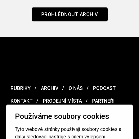
PROHLÉDNOUT ARCHIV
RUBRIKY
ARCHIV
O NÁS
PODCAST
KONTAKT
PRODEJNÍ MÍSTA
PARTNEŘI
MERCH
VOUCHER
Používáme soubory cookies
Tyto webové stránky používají soubory cookies a
Ochrana osobních údajů
/
Obchodní podmínky
další sledovací nástroje s cílem vylepšení