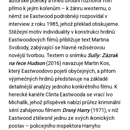
autorské poetiky a hned úvodní rozhovor míří
přímo k jejím kořenům – k žánru westernu, o
němž se Eastwood podrobněji rozpovídal v
interview z roku 1985, jehož překlad otiskujeme.
Stěžejní motiv individuality v konstrukci hrdinů
Eastwoodových filmů přibližuje text Martina
Svobody, zabývající se hlavně režisérovou
novější tvorbou. Textem o snímku
Sully: Zázrak
na řece Hudson
(2016) navazuje Martin Kos,
který Eastwoodovo pojetí obyčejných, a přitom
výjimečných hrdinů představuje na základě
detailnější analýzy jednoho konkrétního filmu. K
herecké kariéře Clinta Eastwooda se vrací Ivo
Michalík, jehož příspěvek nabízí průřez kriminální
sérií zahájenou filmem
Drsný Harry
(1971), v níž
Eastwood ztělesnil jednu ze svých ikonických
postav – policejního inspektora Harryho