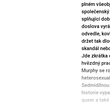
plném všeobj
společenský k
splňující do
doslova vyrá
odvedle, kov
držet tak dl
skandál nebo
Jde zkrátka 
hvězdný pra
Murphy se ro
heterosexuali
Sedmidílnou
historie vypa
queer a také