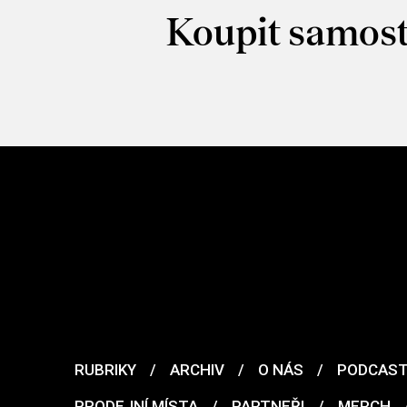
Koupit samost
RUBRIKY
/
ARCHIV
/
O NÁS
/
PODCAS
PRODEJNÍ MÍSTA
/
PARTNEŘI
/
MERCH