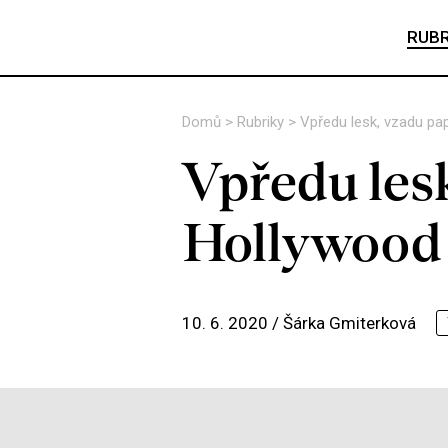
RUBR
Domů
>
Rubriky
>
Vpředu lesk, vzadu pa
Vpředu les
Hollywood
10. 6. 2020 /
Šárka Gmiterková