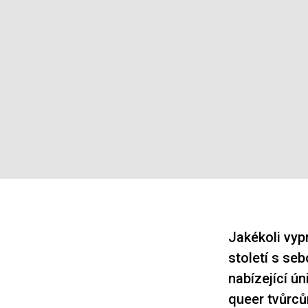
Jakékoli vyp
století s se
nabízející ú
queer tvůrců