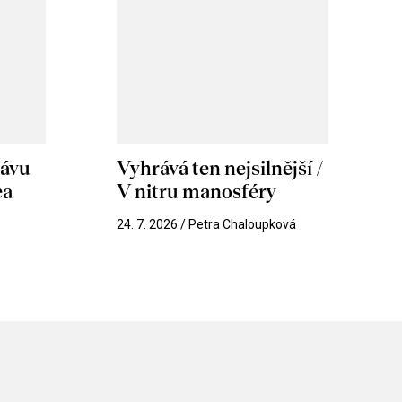
hávu
Vyhrává ten nejsilnější /
ea
V nitru manosféry
k
24. 7. 2026 / Petra Chaloupková