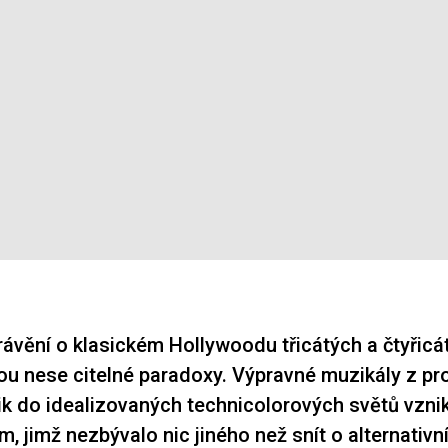
rávění o klasickém Hollywoodu třicátých a čtyřicát
bou nese citelné paradoxy. Výpravné muzikály z 
nik do idealizovaných technicolorových světů vznik
m, jimž nezbývalo nic jiného než snít o alternativ