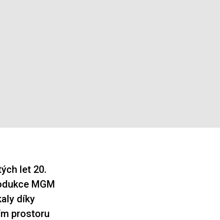
ých let 20.
produkce MGM
aly díky
ním prostoru