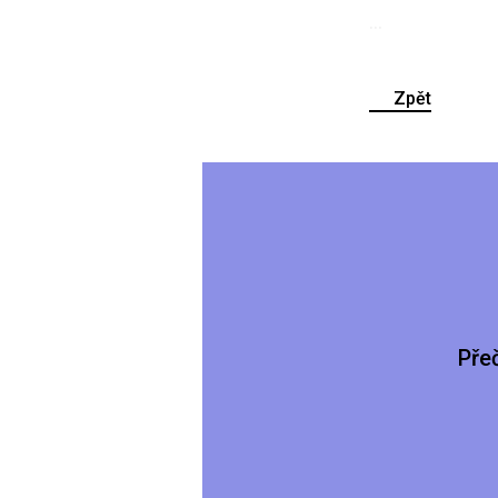
...
Zpět
Pře