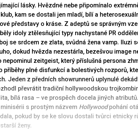
ímající lásky. Hvězdné nebe připomínalo extrémn
lub, kam se dostali jen mladí, bílí a heterosexuáln
bové představy o kráse. Z adeptů se správným vz
běly idoly ztělesňující typy nachystané PR odděle
boj se srdcem ze zlata, svůdná žena vamp. Iluzi s
ouho, dokud hvězda nezestárla, bezešvou image n
 nepominul zeitgeist, který příslušná persona zh
o příběhy plné disfunkcí a bolestivých rozporů, kt
ch. Jeden z předních showrunnerů uplynulé dekád
zhodl převrátit tradiční hollywoodskou trojkombin
ta, bílá rasa – ve prospěch docela jiných atributů
 minisérii s prostým názvem
Hollywood
pohání otá
dala, pokud by se ke slovu dostali tvůrci etnicky 
 starší ženy.