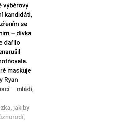
ě výběrový
í kandidáti,
ezřením se
ním – dívka
e dařilo
enarušil
motňovala.
eré maskuje
y Ryan
aci – mládí,
.
zka, jak by
různorodí,