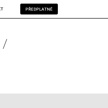
KT
PŘEDPLATNÉ
V košíku zatím nemáte žádné položky.
 /