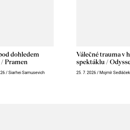
 pod dohledem
Válečné trauma v 
u / Pramen
spektáklu / Odyss
026 / Siarhei Samusevich
25. 7. 2026 / Mojmír Sedláče