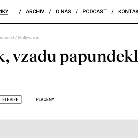
IKY
/
ARCHIV
/
O NÁS
/
PODCAST
/
KONTA
pundekl / Hollywood
k, vzadu papundekl
TELEVIZE
PLACENÝ