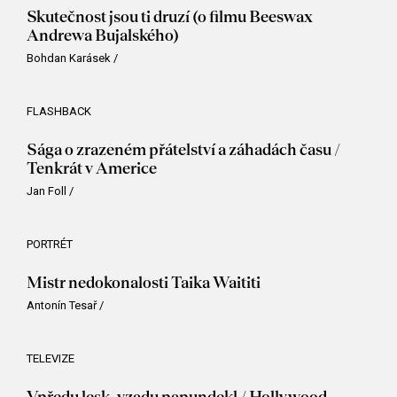
Skutečnost jsou ti druzí (o filmu Beeswax
Andrewa Bujalského)
Bohdan Karásek
/
FLASHBACK
Sága o zrazeném přátelství a záhadách času /
Tenkrát v Americe
Jan Foll
/
PORTRÉT
Mistr nedokonalosti Taika Waititi
Antonín Tesař
/
TELEVIZE
Vpředu lesk, vzadu papundekl / Hollywood