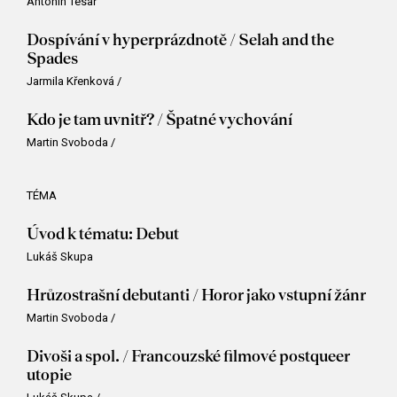
Antonín Tesař
Dospívání v hyperprázdnotě / Selah and the
Spades
Jarmila Křenková
/
Kdo je tam uvnitř? / Špatné vychování
Martin Svoboda
/
TÉMA
Úvod k tématu: Debut
Lukáš Skupa
Hrůzostrašní debutanti / Horor jako vstupní žánr
Martin Svoboda
/
Divoši a spol. / Francouzské filmové postqueer
utopie