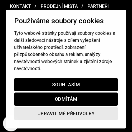
KONTAKT
PRODEJNÍ MÍSTA
PARTNEŘI
MERCH
VOUCHER
Používáme soubory cookies
Tyto webové stránky používají soubory cookies a
Ochrana osobních údajů
/
Obchodní podmínky
další sledovací nástroje s cílem vylepšení
uživatelského prostředí, zobrazení
přizpůsobeného obsahu a reklam, analýzy
redakce@cinepur.cz
návštěvnosti webových stránek a zjištění zdroje
návštěvnosti.
SOUHLASÍM
ODMÍTÁM
UPRAVIT MÉ PŘEDVOLBY