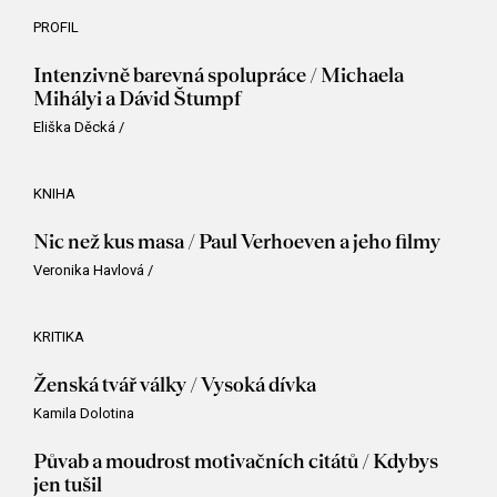
PROFIL
Intenzivně barevná spolupráce / Michaela
Mihályi a Dávid Štumpf
Eliška Děcká
/
KNIHA
Nic než kus masa / Paul Verhoeven a jeho filmy
Veronika Havlová
/
KRITIKA
Ženská tvář války / Vysoká dívka
Kamila Dolotina
Půvab a moudrost motivačních citátů / Kdybys
jen tušil