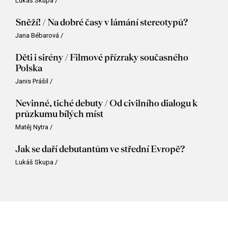
Lukáš Skupa
/
Sněží! / Na dobré časy v lámání stereotypů?
Jana Bébarová
/
Děti i sirény / Filmové přízraky současného
Polska
Janis Prášil
/
Nevinné, tiché debuty / Od civilního dialogu k
průzkumu bílých míst
Matěj Nytra
/
Jak se daří debutantům ve střední Evropě?
Lukáš Skupa
/