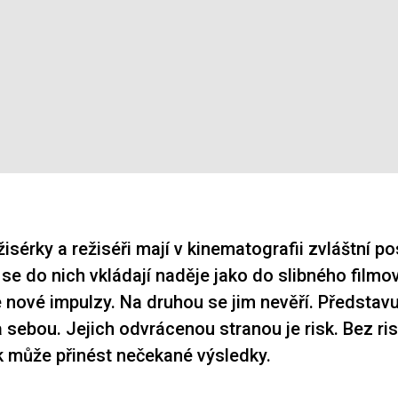
žisérky a režiséři mají v kinematografii zvláštní p
 se do nich vkládají naděje jako do slibného filmo
 nové impulzy. Na druhou se jim nevěří. Představují
 sebou. Jejich odvrácenou stranou je risk. Bez ris
k může přinést nečekané výsledky.