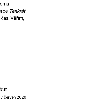
dnomu
terce
Tenkrát
 čas. Věřím,
but
 / červen 2020