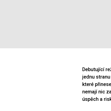
Debutující re
jednu stranu
které přinese
nemají nic za
úspěch a ris