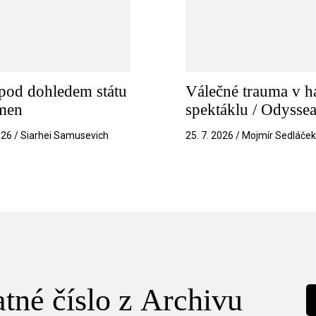
pod dohledem státu
Válečné trauma v h
amen
spektáklu / Odysse
026 / Siarhei Samusevich
25. 7. 2026 / Mojmír Sedláče
tné číslo z Archivu