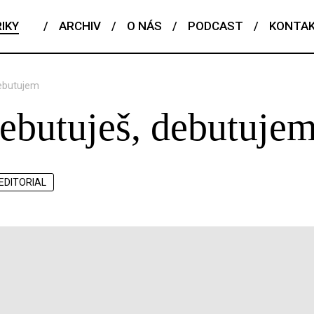
IKY
/
ARCHIV
/
O NÁS
/
PODCAST
/
KONTA
debutujem
ebutuješ, debutuje
EDITORIAL