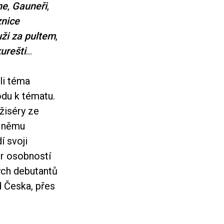
ne
,
Gauneři
,
znice
ži za pultem
,
urešti
…
li téma
odu k tématu.
žiséry ze
k němu
í svoji
r osobností
ých debutantů
d Česka, přes