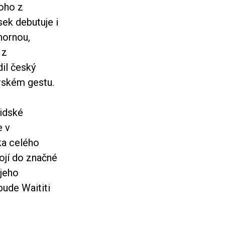
noho z
sek debutuje i
nornou,
 z
dil český
érském gestu.
idské
e v
ka celého
tojí do značné
 jeho
bude Waititi