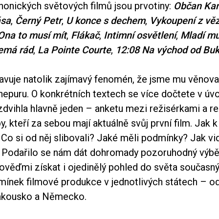
nonických světových filmů jsou prvotiny:
Občan Ka
ása
,
Černý Petr
,
U konce s dechem
,
Vykoupení z vě
Ona to musí mít
,
Flákač
,
Intimní osvětlení
,
Mladí mu
emá rád
,
La Pointe Courte
,
12:08 Na východ od Buk
avuje natolik zajímavý fenomén, že jsme mu věnova
nepuru. O konkrétních textech se více dočtete v úv
dvihla hlavně jeden – anketu mezi režisérkami a re
y, kteří za sebou mají aktuálně svůj první film. Jak 
 Co si od něj slibovali? Jaké měli podmínky? Jak vid
Podařilo se nám dát dohromady pozoruhodný výbě
dpověďmi získat i ojedinělý pohled do světa současn
dmínek filmové produkce v jednotlivých státech – o
akousko a Německo.