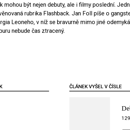
k mohou být nejen debuty, ale i filmy poslední. Je
věnovaná rubrika Flashback. Jan Foll píše o gangs
rgia Leoneho, v níž se bravurně mimo jiné odemyká
puru nebude čas ztracený.
K
ČLÁNEK VYŠEL V ČÍSLE
De
129