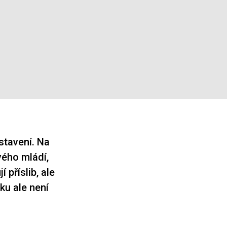
ostavení. Na
vého mládí,
 příslib, ale
ku ale není