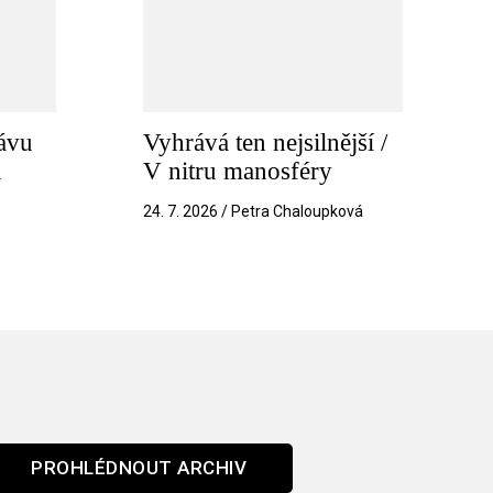
ávu
Vyhrává ten nejsilnější /
a
V nitru manosféry
k
24. 7. 2026 / Petra Chaloupková
PROHLÉDNOUT ARCHIV