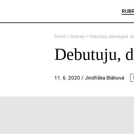
RUBR
Domů
>
Rubriky
>
Debutuju, debutuješ, 
Debutuju, d
11. 6. 2020 /
Jindřiška Bláhová