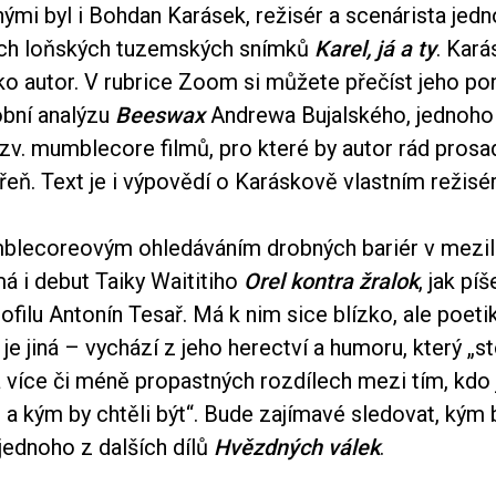
ými byl i Bohdan Karásek, režisér a scenárista jed
ích loňských tuzemských snímků
Karel, já a ty
. Kará
ko autor. V rubrice Zoom si můžete přečíst jeho po
bní analýzu
Beeswax
Andrewa Bujalského, jednoho
tzv. mumblecore filmů, pro které by autor rád prosa
řeň. Text je i výpovědí o Karáskově vlastním režis
blecoreovým ohledáváním drobných bariér v mezil
á i debut Taiky Waititiho
Orel kontra žralok
, jak píš
ofilu Antonín Tesař. Má k nim sice blízko, ale poeti
a je jiná – vychází z jeho herectví a humoru, který „s
a více či méně propastných rozdílech mezi tím, kdo
 a kým by chtěli být“. Bude zajímavé sledovat, kým 
jednoho z dalších dílů
Hvězdných válek
.