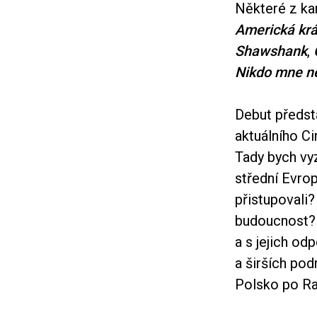
Některé z ka
Americká kr
Shawshank
,
Nikdo mne n
Debut předst
aktuálního Ci
Tady bych vyz
střední Evrop
přistupovali?
budoucnost? 
a s jejich o
a širších po
Polsko po R