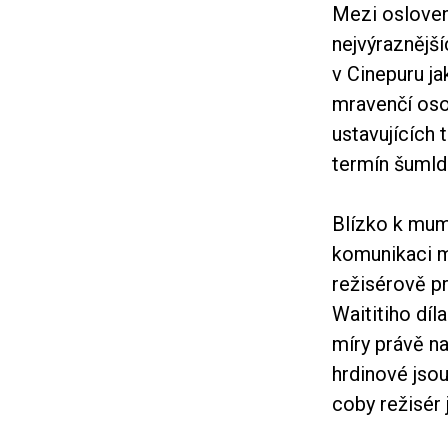
Mezi osloven
nejvýraznějš
v Cinepuru ja
mravenčí oso
ustavujících 
termín šumld
Blízko k mum
komunikaci m
režisérově pr
Waititiho díl
míry právě n
hrdinové jsou
coby režisér 