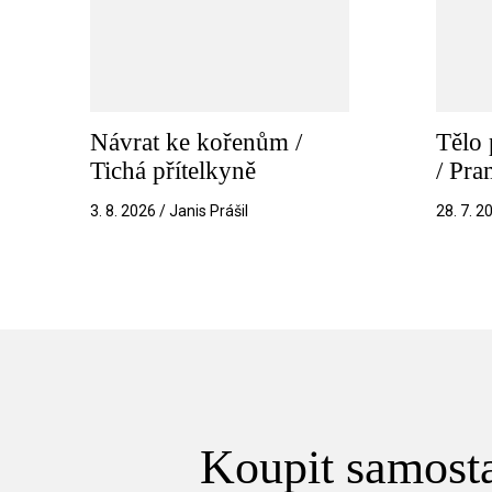
Návrat ke kořenům /
Tělo 
Tichá přítelkyně
/ Pr
3. 8. 2026 / Janis Prášil
28. 7. 2
Koupit samosta