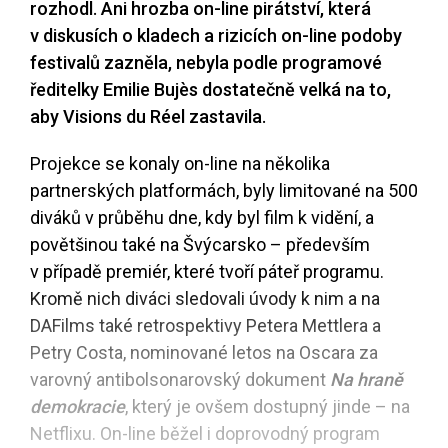
rozhodl. Ani hrozba on-line pirátství, která
v diskusích o kladech a rizicích on-line podoby
festivalů zazněla, nebyla podle programové
ředitelky Emilie Bujès dostatečně velká na to,
aby Visions du Réel zastavila.
Projekce se konaly on-line na několika
partnerských platformách, byly limitované na 500
diváků v průběhu dne, kdy byl film k vidění, a
povětšinou také na Švýcarsko – především
v případě premiér, které tvoří páteř programu.
Kromě nich diváci sledovali úvody k nim a na
DAFilms také retrospektivy Petera Mettlera a
Petry Costa, nominované letos na Oscara za
varovný antibolsonarovský dokument
Na hraně
demokracie
, který je ovšem dostupný jinde – na
Netflixu. On-line běžel i doprovodný program