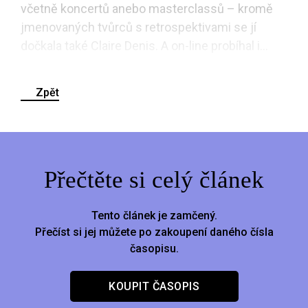
včetně koncertů anebo masterclassů – kromě
jmenovaných tvůrců s retrospektivami se jí
dočkala také Claire Denis. A on-line probíhal i...
Zpět
Přečtěte si celý článek
Tento článek je zamčený.
Přečíst si jej můžete po zakoupení daného čísla
časopisu.
KOUPIT ČASOPIS