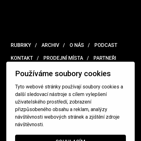
RUBRIKY
ARCHIV
O NÁS
PODCAST
KONTAKT
PRODEJNÍ MÍSTA
PARTNEŘI
MERCH
VOUCHER
Používáme soubory cookies
Tyto webové stránky používají soubory cookies a
Ochrana osobních údajů
/
Obchodní podmínky
další sledovací nástroje s cílem vylepšení
uživatelského prostředí, zobrazení
přizpůsobeného obsahu a reklam, analýzy
redakce@cinepur.cz
návštěvnosti webových stránek a zjištění zdroje
návštěvnosti.