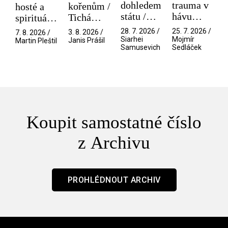
dohledem
trauma v
kořenům /
hosté a
státu /
hávu
Tichá
spirituální
Pramen
spektáklu
přítelkyně
narušitelé
28. 7. 2026 /
25. 7. 2026 /
3. 8. 2026 /
7. 8. 2026 /
/ Odyssea
z vesmíru
Siarhei
Mojmír
Janis Prášil
Martin Pleštil
Samusevich
Sedláček
/ Mouchy
Koupit samostatné číslo
z Archivu
PROHLÉDNOUT ARCHIV