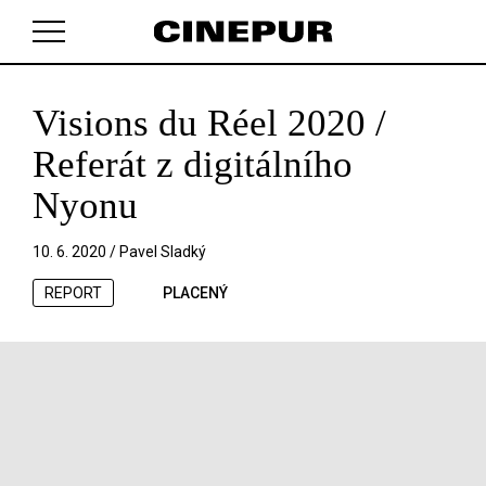
Visions du Réel 2020 /
V košíku zatím nemáte žádné položky.
Referát z digitálního
Nyonu
10. 6. 2020 /
Pavel Sladký
REPORT
PLACENÝ