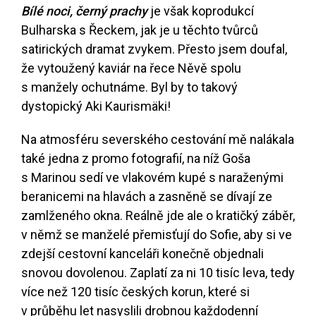
Bílé noci, černý prachy
je však koprodukcí
Bulharska s Řeckem, jak je u těchto tvůrců
satirických dramat zvykem. Přesto jsem doufal,
že vytoužený kaviár na řece Něvě spolu
s manžely ochutnáme. Byl by to takový
dystopický Aki Kaurismäki!
Na atmosféru severského cestování mě nalákala
také jedna z promo fotografií, na níž Goša
s Marinou sedí ve vlakovém kupé s naraženými
beranicemi na hlavách a zasněně se dívají ze
zamlženého okna. Reálně jde ale o kratičký záběr,
v němž se manželé přemisťují do Sofie, aby si ve
zdejší cestovní kanceláři konečně objednali
snovou dovolenou. Zaplatí za ni 10 tisíc leva, tedy
více než 120 tisíc českých korun, které si
v průběhu let nasyslili drobnou každodenní