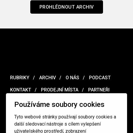
PROHLÉDNOUT ARCHIV
RUBRIKY
ARCHIV
O NÁS
PODCAST
KONTAKT
PRODEJNÍ MÍSTA
PARTNEŘI
MERCH
VOUCHER
Používáme soubory cookies
Tyto webové stránky používají soubory cookies a
Ochrana osobních údajů
/
Obchodní podmínky
další sledovací nástroje s cílem vylepšení
uživatelského prostředí, zobrazení