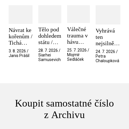
Válečné
Tělo pod
Návrat ke
Vyhrává
trauma v
dohledem
kořenům /
ten
hávu
státu /
Tichá
nejsilnější
spektáklu
Pramen
přítelkyně
/ V nitru
25. 7. 2026 /
28. 7. 2026 /
3. 8. 2026 /
24. 7. 2026 /
/ Odyssea
Mojmír
Siarhei
manosféry
Janis Prášil
Petra
Sedláček
Samusevich
Chaloupková
Koupit samostatné číslo
z Archivu