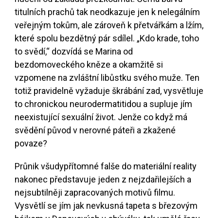
titulních prachů tak neodkazuje jen k nelegálním
veřejným tokům, ale zároveň k přetvářkám a lžím,
které spolu bezdětný pár sdílel. „Kdo krade, toho
to svědí,“ dozvídá se Marina od
bezdomoveckého kněze a okamžitě si
vzpomene na zvláštní libůstku svého muže. Ten
totiž pravidelně vyžaduje škrábání zad, vysvětluje
to chronickou neurodermatitidou a supluje jím
neexistující sexuální život. Jenže co když má
svědění původ v nerovné páteři a zkažené
povaze?
Průnik všudypřítomné falše do materiální reality
nakonec představuje jeden z nejzdařilejších a
nejsubtilněji zapracovaných motivů filmu.
Vysvětlí se jím jak nevkusná tapeta s březovým