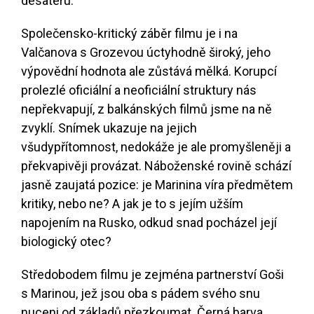
desateru.
Společensko-kritický záběr filmu je i na
Valčanova s Grozevou úctyhodně široký, jeho
výpovědní hodnota ale zůstává mělká. Korupcí
prolezlé oficiální a neoficiální struktury nás
nepřekvapují, z balkánských filmů jsme na ně
zvyklí. Snímek ukazuje na jejich
všudypřítomnost, nedokáže je ale promyšleněji a
překvapivěji provázat. Náboženské rovině schází
jasně zaujatá pozice: je Marinina víra předmětem
kritiky, nebo ne? A jak je to s jejím užším
napojením na Rusko, odkud snad pocházel její
biologický otec?
Středobodem filmu je zejména partnerství Goši
s Marinou, jež jsou oba s pádem svého snu
nuceni od základů přezkoumat. Černá barva