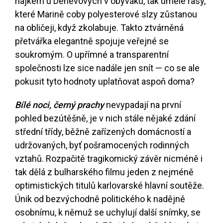
hájkem u Denevových v obýváku, tak umělé řasy,
které Marině coby polyesterové slzy zůstanou
na obličeji, když zkolabuje. Takto ztvárněná
přetvářka elegantně spojuje veřejné se
soukromým. O upřímné a transparentní
společnosti lze sice nadále jen snít — co se ale
pokusit tyto hodnoty uplatňovat aspoň doma?
Bílé noci, černý prachy
nevypadají na první
pohled bezútěšně, je v nich stále nějaké zdání
střední třídy, běžně zařízených domácností a
udržovaných, byť pošramocených rodinných
vztahů. Rozpačitě tragikomický závěr nicméně i
tak dělá z bulharského filmu jeden z nejméně
optimistických titulů karlovarské hlavní soutěže.
Únik od bezvýchodně politického k nadějně
osobnímu, k němuž se uchylují další snímky, se