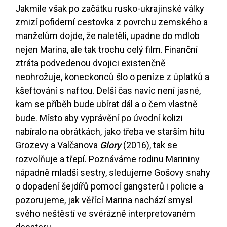
Jakmile však po začátku rusko-ukrajinské války
zmizí pofiderní cestovka z povrchu zemského a
manželům dojde, že naletěli, upadne do mdlob
nejen Marina, ale tak trochu celý film. Finanční
ztráta podvedenou dvojici existenčně
neohrožuje, koneckonců šlo o peníze z úplatků a
kšeftování s naftou. Delší čas navíc není jasné,
kam se příběh bude ubírat dál a o čem vlastně
bude. Místo aby vyprávění po úvodní kolizi
nabíralo na obrátkách, jako třeba ve starším hitu
Grozevy a Valčanova
Glory
(2016), tak se
rozvolňuje a třepí. Poznáváme rodinu Marininy
nápadně mladší sestry, sledujeme Gošovy snahy
o dopadení šejdířů pomocí gangsterů i policie a
pozorujeme, jak věřící Marina nachází smysl
svého neštěstí ve svérázně interpretovaném