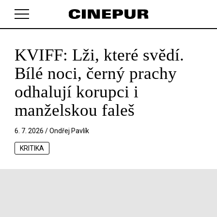
KVIFF: Lži, které svědí.
V košíku zatím nemáte žádné položky.
Bílé noci, černý prachy
odhalují korupci i
manželskou faleš
6. 7. 2026 /
Ondřej Pavlík
KRITIKA