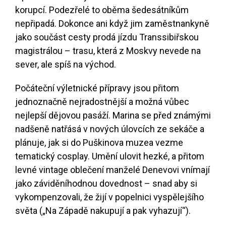
korupcí. Podezřelé to oběma šedesátníkům
nepřipadá. Dokonce ani když jim zaměstnankyně
jako součást cesty prodá jízdu Transsibiřskou
magistrálou – trasu, která z Moskvy nevede na
sever, ale spíš na východ.
Počáteční výletnické přípravy jsou přitom
jednoznačně nejradostnější a možná vůbec
nejlepší dějovou pasáží. Marina se před známými
nadšeně natřásá v nových úlovcích ze sekáče a
plánuje, jak si do Puškinova muzea vezme
tematický cosplay. Umění ulovit hezké, a přitom
levné vintage oblečení manželé Denevovi vnímají
jako záviděníhodnou dovednost – snad aby si
vykompenzovali, že žijí v popelnici vyspělejšího
světa („Na Západě nakupují a pak vyhazují“).