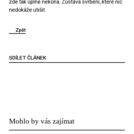
zde tak úplně nekoná. Zůstává svrbění, které nic
nedokáže utišit.
Zpět
SDÍLET ČLÁNEK
Mohlo by vás zajímat