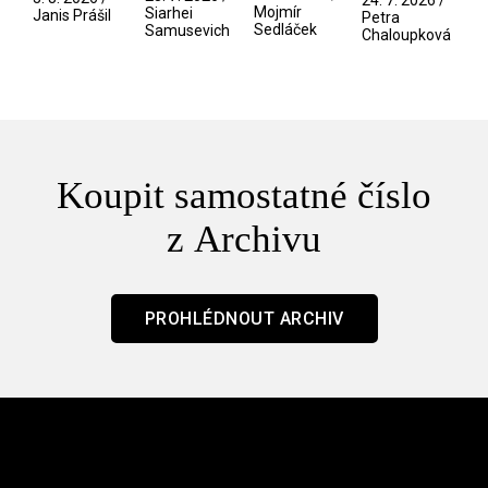
24. 7. 2026 /
/ Odyssea
Mojmír
Siarhei
manosféry
Janis Prášil
Petra
Sedláček
Samusevich
Chaloupková
Koupit samostatné číslo
z Archivu
PROHLÉDNOUT ARCHIV