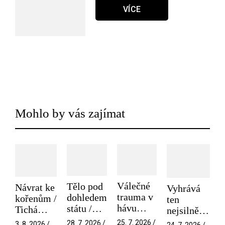
VÍCE
Mohlo by vás zajímat
Válečné
Tělo pod
Návrat ke
Vyhrává
trauma v
dohledem
kořenům /
ten
hávu
státu /
Tichá
nejsilnější
spektáklu
Pramen
přítelkyně
/ V nitru
25. 7. 2026 /
28. 7. 2026 /
3. 8. 2026 /