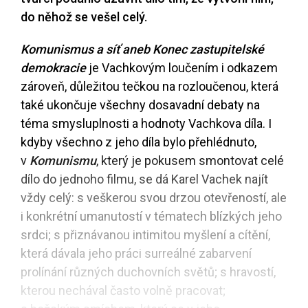
do něhož se vešel celý.
Komunismus a síť aneb Konec zastupitelské
demokracie
je Vachkovým loučením i odkazem
zároveň, důležitou tečkou na rozloučenou, která
také ukončuje všechny dosavadní debaty na
téma smysluplnosti a hodnoty Vachkova díla. I
kdyby všechno z jeho díla bylo přehlédnuto,
v
Komunismu
, který je pokusem smontovat celé
dílo do jednoho filmu, se dá Karel Vachek najít
vždy celý: s veškerou svou drzou otevřeností, ale
i konkrétní umanutostí v tématech blízkých jeho
srdci; s přiznávanou intimitou myšlení a cítění,
která dávala jeho práci surreálné zabarvení
prolínání různých duchovních světů; s hravostí,
kterou nechával často volně pracovat;