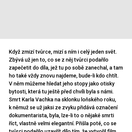
Když zmizí tvůrce, mizí s ním i celý jeden svět.
Zbývá už jen to, co se z něj tvůrci podařilo
zapečetit do díla, jež tu po sobě zanechal, a tam
ho také vždy znovu najdeme, bude-li kdo chtít.
V něm můžeme hledat jeho stopy jako otisky
bytosti, která tu ještě před chvíli byla s námi.
Smrt Karla Vachka na sklonku loňského roku,
k němuž se už jaksi ze zvyku přidává označení
dokumentarista, byla, lze-li to o nějaké smrti
říct, vlastně velmi elegantní. Přišla poté, co se
tvůrci podařilo uzavřít dílo tím, že vytvořil film,