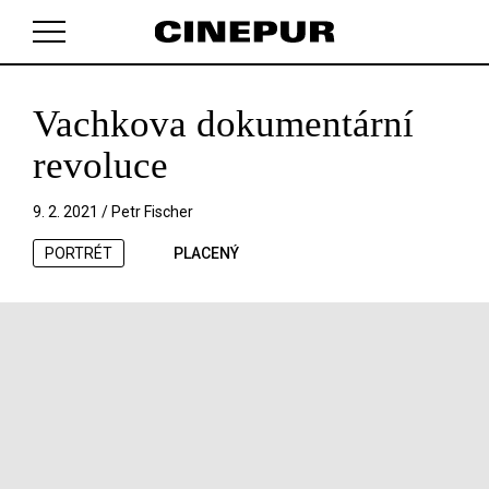
Vachkova dokumentární
V košíku zatím nemáte žádné položky.
revoluce
9. 2. 2021 /
Petr Fischer
PORTRÉT
PLACENÝ