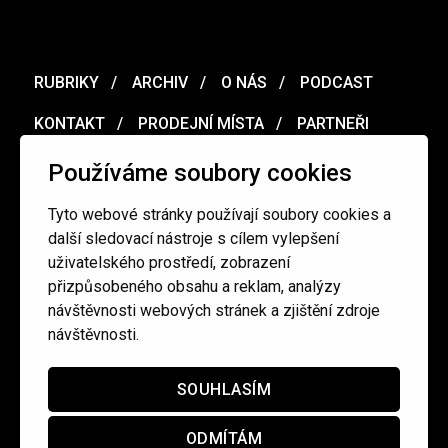
RUBRIKY
ARCHIV
O NÁS
PODCAST
KONTAKT
PRODEJNÍ MÍSTA
PARTNEŘI
MERCH
VOUCHER
Používáme soubory cookies
Tyto webové stránky používají soubory cookies a
Ochrana osobních údajů
/
Obchodní podmínky
další sledovací nástroje s cílem vylepšení
uživatelského prostředí, zobrazení
přizpůsobeného obsahu a reklam, analýzy
redakce@cinepur.cz
návštěvnosti webových stránek a zjištění zdroje
návštěvnosti.
SOUHLASÍM
ODMÍTÁM