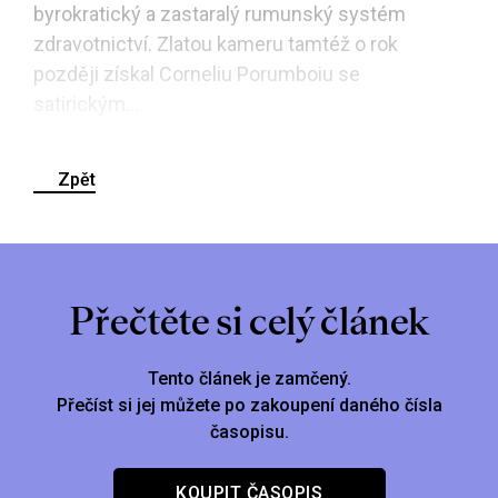
byrokratický a zastaralý rumunský systém
zdravotnictví. Zlatou kameru tamtéž o rok
později získal Corneliu Porumboiu se
satirickým...
Zpět
Přečtěte si celý článek
Tento článek je zamčený.
Přečíst si jej můžete po zakoupení daného čísla
časopisu.
KOUPIT ČASOPIS