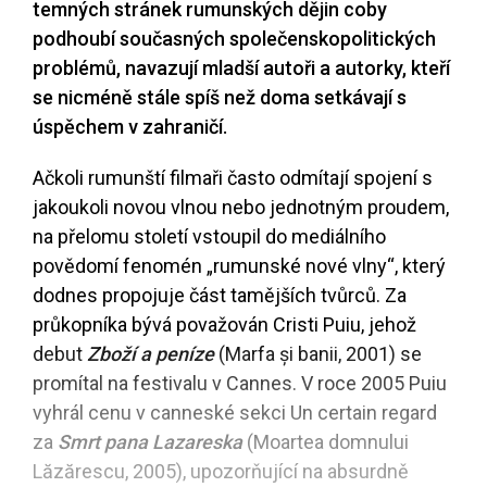
temných stránek rumunských dějin coby
podhoubí současných společenskopolitických
problémů, navazují mladší autoři a autorky, kteří
se nicméně stále spíš než doma setkávají s
úspěchem v zahraničí.
Ačkoli rumunští filmaři často odmítají spojení s
jakoukoli novou vlnou nebo jednotným proudem,
na přelomu století vstoupil do mediálního
povědomí fenomén „rumunské nové vlny“, který
dodnes propojuje část tamějších tvůrců. Za
průkopníka bývá považován Cristi Puiu, jehož
debut
Zboží a peníze
(Marfa și banii, 2001) se
promítal na festivalu v Cannes. V roce 2005 Puiu
vyhrál cenu v canneské sekci Un certain regard
za
Smrt pana Lazareska
(Moartea domnului
Lăzărescu, 2005), upozorňující na absurdně