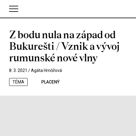
Z bodu nula na západ od
V košíku zatím nemáte žádné položky.
Bukurešti / Vznik a vývoj
rumunské nové vlny
8. 3. 2021 /
Agáta Hrnčířová
TÉMA
PLACENÝ