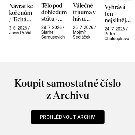
Tělo pod
Válečné
Návrat ke
Vyhrává
dohledem
trauma v
kořenům
ten
státu /
hávu
/ Tichá
nejsilnější
Pramen
spektáklu
přítelkyně
/ V nitru
28. 7. 2026 /
25. 7. 2026 /
3. 8. 2026 /
24. 7. 2026 /
/ Odyssea
Siarhei
Mojmír
manosféry
Janis Prášil
Petra
Samusevich
Sedláček
Chaloupková
Koupit samostatné číslo
z Archivu
PROHLÉDNOUT ARCHIV