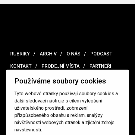
RUBRIKY
ARCHIV
O NÁS
PODCAST
KONTAKT
PRODEJNÍ MÍSTA
PARTNEŘI
MERCH
VOUCHER
Používáme soubory cookies
Tyto webové stránky používají soubory cookies a
Ochrana osobních údajů
/
Obchodní podmínky
další sledovací nástroje s cílem vylepšení
uživatelského prostředí, zobrazení
přizpůsobeného obsahu a reklam, analýzy
redakce@cinepur.cz
návštěvnosti webových stránek a zjištění zdroje
návštěvnosti.