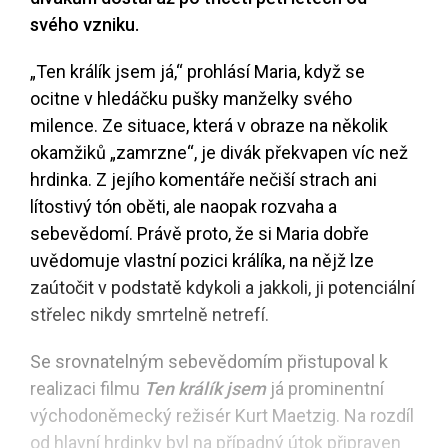
svého vzniku.
„Ten králík jsem já,“ prohlásí Maria, když se
ocitne v hledáčku pušky manželky svého
milence. Ze situace, která v obraze na několik
okamžiků „zamrzne“, je divák překvapen víc než
hrdinka. Z jejího komentáře nečiší strach ani
lítostivý tón oběti, ale naopak rozvaha a
sebevědomí. Právě proto, že si Maria dobře
uvědomuje vlastní pozici králíka, na nějž lze
zaútočit v podstatě kdykoli a jakkoli, ji potenciální
střelec nikdy smrtelně netrefí.
Se srovnatelným sebevědomím přistupoval k
realizaci filmu
Ten králík jsem
já prominentní
východoněmecký režisér Kurt Maetzig. Na rozdíl
od hlavní hrdinky byl na případný útok připraven