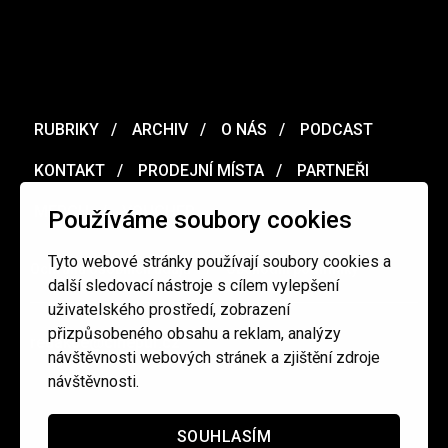
RUBRIKY
ARCHIV
O NÁS
PODCAST
KONTAKT
PRODEJNÍ MÍSTA
PARTNEŘI
MERCH
VOUCHER
Používáme soubory cookies
Tyto webové stránky používají soubory cookies a
Ochrana osobních údajů
/
Obchodní podmínky
další sledovací nástroje s cílem vylepšení
uživatelského prostředí, zobrazení
přizpůsobeného obsahu a reklam, analýzy
redakce@cinepur.cz
návštěvnosti webových stránek a zjištění zdroje
návštěvnosti.
SOUHLASÍM