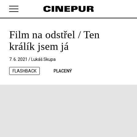
Film na odstřel / Ten
V košíku zatím nemáte žádné položky.
králík jsem já
7. 6. 2021 /
Lukáš Skupa
FLASHBACK
PLACENÝ