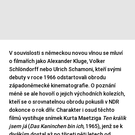
V souvislosti s německou novou vlnou se mluví
o filmařích jako Alexander Kluge, Volker
Schlöndorff nebo Ulrich Schamoni, kteří svými
debuty v roce 1966 odstartovali obrodu
západoněmecké kinematografie. O poznání
méně se ale hovoří o jejich východních kolezích,
kteří se o srovnatelnou obrodu pokusili v NDR
dokonce o rok dřív. Charakter i osud těchto
filmů vystihuje snímek Kurta Maetziga
Ten králík
jsem já
(
Das Kaninchen bin ich
, 1965), jenž se k
divákům dostal až po třiceti pěti letech od