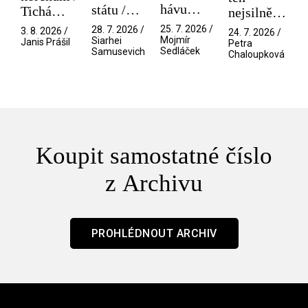
hávu
státu /
Tichá
nejsilnější
spektáklu
Pramen
přítelkyně
/ V nitru
25. 7. 2026 /
28. 7. 2026 /
3. 8. 2026 /
24. 7. 2026 /
/ Odyssea
Mojmír
Siarhei
manosféry
Janis Prášil
Petra
Sedláček
Samusevich
Chaloupková
Koupit samostatné číslo
z Archivu
PROHLÉDNOUT ARCHIV