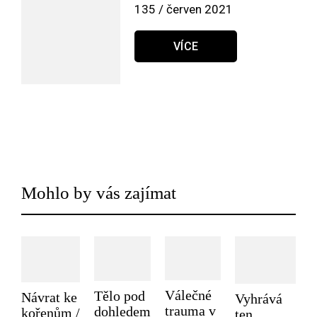
135 / červen 2021
VÍCE
Mohlo by vás zajímat
Válečné
Tělo pod
Návrat ke
Vyhrává
trauma v
dohledem
kořenům /
ten