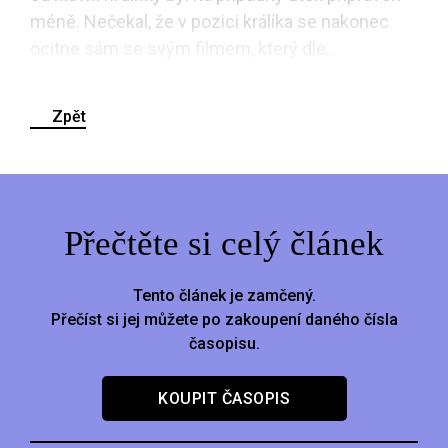
méně. Nečekal, že v pozici králíka se nakonec
ocitne sám se svým filmem, který dle...
Zpět
Přečtěte si celý článek
Tento článek je zamčený.
Přečíst si jej můžete po zakoupení daného čísla
časopisu.
KOUPIT ČASOPIS