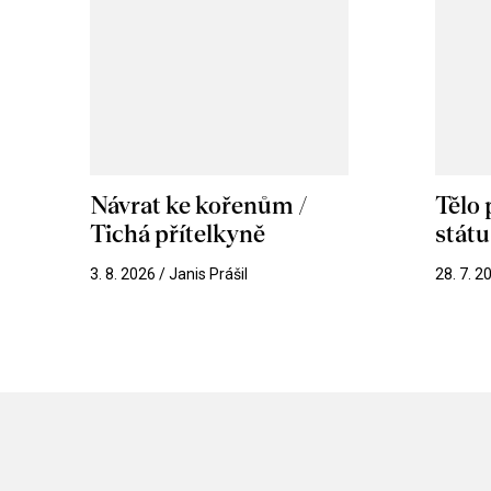
Návrat ke kořenům /
Tělo
Tichá přítelkyně
stát
3. 8. 2026 / Janis Prášil
28. 7. 2