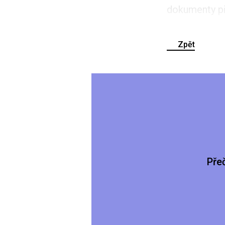
dokumenty př
Zpět
Pře