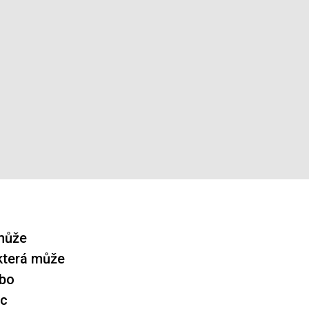
 může
 která může
ebo
ic