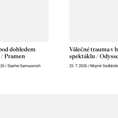
 pod dohledem
Válečné trauma v 
u / Pramen
spektáklu / Odyss
026 / Siarhei Samusevich
25. 7. 2026 / Mojmír Sedláče