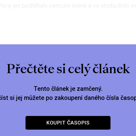
ece jen podléhaly cenzuře méně a ve studiu bylo m
Přečtěte si celý článek
Tento článek je zamčený.
číst si jej můžete po zakoupení daného čísla časop
KOUPIT ČASOPIS