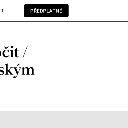
KT
PŘEDPLATNÉ
V košíku zatím nemáte žádné položky.
čit /
vským