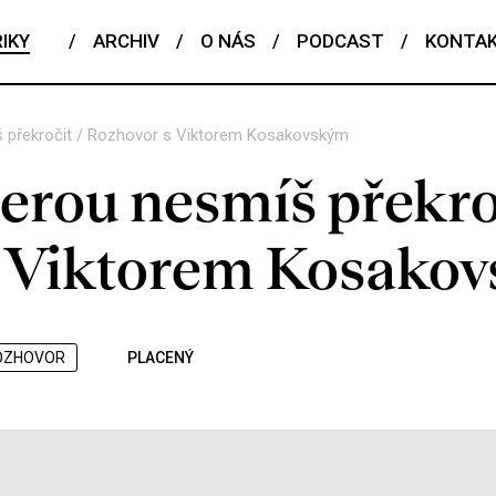
IKY
/
ARCHIV
/
O NÁS
/
PODCAST
/
KONTA
š překročit / Rozhovor s Viktorem Kosakovským
erou nesmíš překro
s Viktorem Kosako
OZHOVOR
PLACENÝ