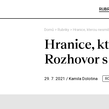
RUBR
Domů
>
Rubriky
>
Hranice, kterou nesmí
Hranice, kt
Rozhovor 
29. 7. 2021 /
Kamila Dolotina
R