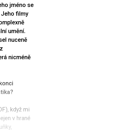
jeho jméno se
 Jeho filmy
 komplexně
lní umění.
sel nuceně
 z
která nicméně
konci
stika?
DF), když mi
ejen v hrané
uňky,