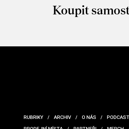
Koupit samost
RUBRIKY
/
ARCHIV
/
O NÁS
/
PODCAS
PRODEJNÍ MÍSTA
/
PARTNEŘI
/
MERCH