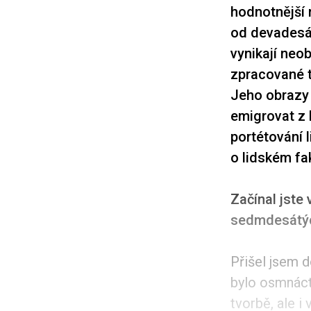
hodnotnější 
od devadesát
vynikají neo
zpracované t
Jeho obrazy 
emigrovat z 
portétování l
o lidském fa
Začínal jste
sedmdesátýc
Přišel jsem 
bylo osmnáct.
tvorbě, ale i