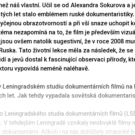
než náš vlastní. Učil se od Alexandra Sokurova a 
ých let stalo emblémem ruské dokumentaristiky.
byčejnou obrazotvorností a při vší snaze uchopit
éma nezapomíná na to, že film je především vizuá
jsou ovšem natolik sugestivní, že v roce 2008 mu
Ruska. Tato životní lekce měla za následek, že se
idí a jevů dostal k fascinující observaci přírody, 
ktoru vypovídá neméně naléhavě.
 v Leningradském studiu dokumentárních filmů na 
h let. Jak tehdy vypadala sovětská dokumentari
do Leningradského studia dokumentárních filmů (LS
 V tehdejším Leningradě vznikaly neobvyklé filmy n
 v dokumentární. Ačkoli i na nás dohlížely stranické b