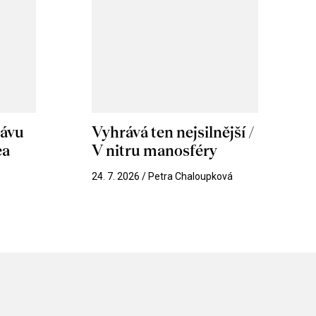
hávu
Vyhrává ten nejsilnější /
ea
V nitru manosféry
k
24. 7. 2026 / Petra Chaloupková