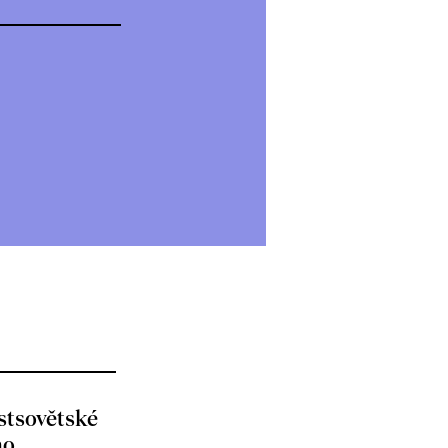
stsovětské
no