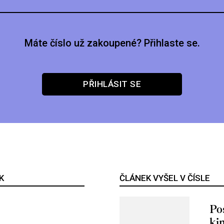
Máte číslo už zakoupené? Přihlaste se.
PŘIHLÁSIT SE
K
ČLÁNEK VYŠEL V ČÍSLE
Po
ki