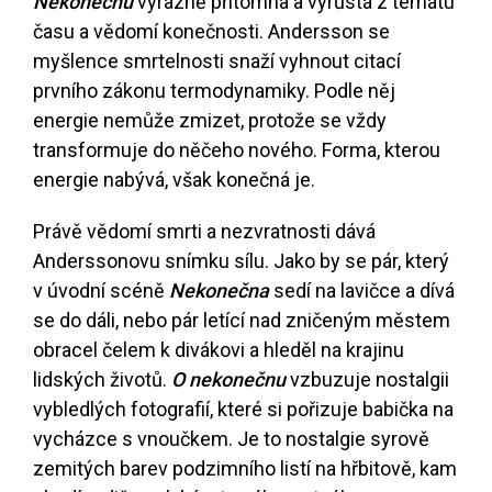
Nekonečnu
výrazně přítomna a vyrůstá z tématu
času a vědomí konečnosti. Andersson se
myšlence smrtelnosti snaží vyhnout citací
prvního zákonu termodynamiky. Podle něj
energie nemůže zmizet, protože se vždy
transformuje do něčeho nového. Forma, kterou
energie nabývá, však konečná je.
Právě vědomí smrti a nezvratnosti dává
Anderssonovu snímku sílu. Jako by se pár, který
v úvodní scéně
Nekonečna
sedí na lavičce a dívá
se do dáli, nebo pár letící nad zničeným městem
obracel čelem k divákovi a hleděl na krajinu
lidských životů.
O nekonečnu
vzbuzuje nostalgii
vybledlých fotografií, které si pořizuje babička na
vycházce s vnoučkem. Je to nostalgie syrově
zemitých barev podzimního listí na hřbitově, kam