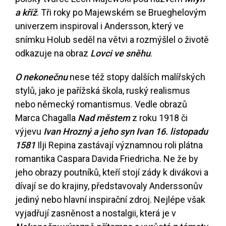
a kříž
. Tři roky po Majewském se Brueghelovým
univerzem inspiroval i Andersson, který ve
snímku Holub seděl na větvi a rozmýšlel o životě
odkazuje na obraz
Lovci ve sněhu
.
O nekonečnu
nese též stopy dalších malířských
stylů, jako je pařížská škola, ruský realismus
nebo německý romantismus. Vedle obrazů
Marca Chagalla
Nad městem
z roku 1918 či
výjevu
Ivan Hrozný a jeho syn Ivan 16. listopadu
1581
Ilji Repina zastávají významnou roli plátna
romantika Caspara Davida Friedricha. Ne že by
jeho obrazy poutníků, kteří stojí zády k divákovi a
dívají se do krajiny, představovaly Anderssonův
jediný nebo hlavní inspirační zdroj. Nejlépe však
vyjadřují zasněnost a nostalgii, která je v