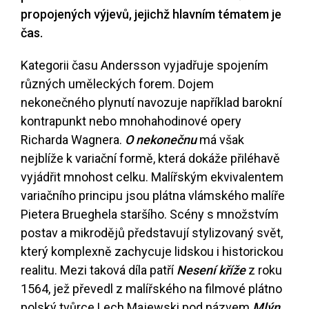
propojených výjevů, jejichž hlavním tématem je
čas.
Kategorii času Andersson vyjadřuje spojením
různých uměleckých forem. Dojem
nekonečného plynutí navozuje například barokní
kontrapunkt nebo mnohahodinové opery
Richarda Wagnera.
O nekonečnu
má však
nejblíže k variační formě, která dokáže přiléhavě
vyjádřit mnohost celku. Malířským ekvivalentem
variačního principu jsou plátna vlámského malíře
Pietera Brueghela staršího. Scény s množstvím
postav a mikrodějů představují stylizovaný svět,
který komplexně zachycuje lidskou i historickou
realitu. Mezi taková díla patří
Nesení kříže
z roku
1564, jež převedl z malířského na filmové plátno
polský tvůrce Lech Majewski pod názvem
Mlýn