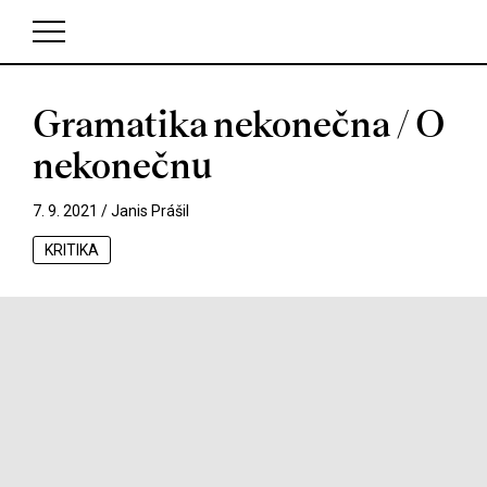
Gramatika nekonečna / O
V košíku zatím nemáte žádné položky.
nekonečnu
7. 9. 2021 /
Janis Prášil
KRITIKA