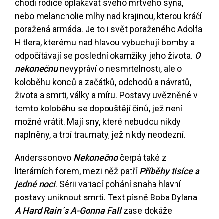
chodí rodiče oplakávat svého mrtvého syna,
nebo melancholie mlhy nad krajinou, kterou kráčí
poražená armáda. Je to i svět poraženého Adolfa
Hitlera, kterému nad hlavou vybuchují bomby a
odpočítávají se poslední okamžiky jeho života.
O
nekonečnu
nevypráví o nesmrtelnosti, ale o
koloběhu konců a začátků, odchodů a návratů,
života a smrti, války a míru. Postavy uvězněné v
tomto koloběhu se dopouštějí činů, jež není
možné vrátit. Mají sny, které nebudou nikdy
naplněny, a trpí traumaty, jež nikdy neodezní.
Anderssonovo
Nekonečno
čerpá také z
literárních forem, mezi něž patří
Příběhy tisíce a
jedné noci
. Sérii variací pohání snaha hlavní
postavy uniknout smrti. Text písně Boba Dylana
A Hard Rain´s A-Gonna Fall
zase dokáže