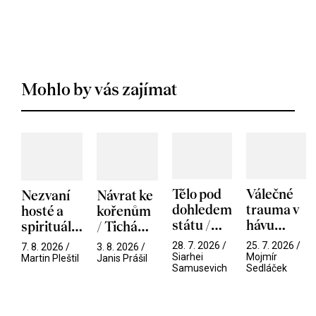
Mohlo by vás zajímat
Tělo pod
Válečné
Nezvaní
Návrat ke
dohledem
trauma v
hosté a
kořenům
státu /
hávu
spirituální
/ Tichá
Pramen
spektáklu
narušitelé
přítelkyně
28. 7. 2026 /
25. 7. 2026 /
7. 8. 2026 /
3. 8. 2026 /
/ Odyssea
z vesmíru
Siarhei
Mojmír
Martin Pleštil
Janis Prášil
Samusevich
Sedláček
/ Mouchy