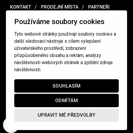
KONTAKT
PRODEJNÍ MÍSTA
PARTNEŘI
MERCH
VOUCHER
Používáme soubory cookies
Tyto webové stránky používají soubory cookies a
Ochrana osobních údajů
/
Obchodní podmínky
další sledovací nástroje s cílem vylepšení
uživatelského prostředí, zobrazení
přizpůsobeného obsahu a reklam, analýzy
redakce@cinepur.cz
návštěvnosti webových stránek a zjištění zdroje
návštěvnosti.
SOUHLASÍM
ODMÍTÁM
UPRAVIT MÉ PŘEDVOLBY