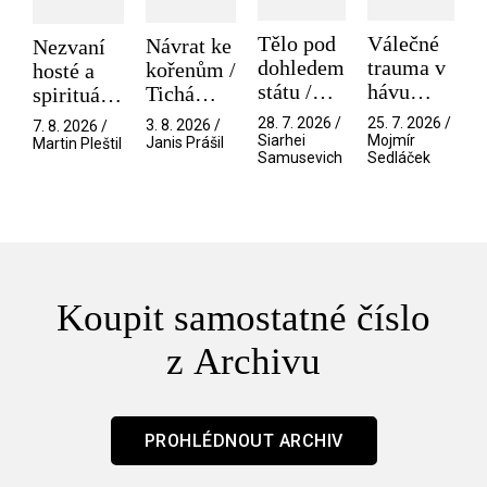
Tělo pod
Válečné
Návrat ke
Nezvaní
dohledem
trauma v
kořenům /
hosté a
státu /
hávu
Tichá
spirituální
Pramen
spektáklu
přítelkyně
narušitelé
28. 7. 2026 /
25. 7. 2026 /
3. 8. 2026 /
7. 8. 2026 /
/ Odyssea
z vesmíru
Siarhei
Mojmír
Janis Prášil
Martin Pleštil
Samusevich
Sedláček
/ Mouchy
Koupit samostatné číslo
z Archivu
PROHLÉDNOUT ARCHIV