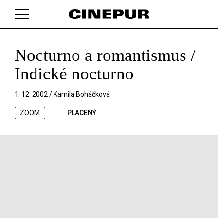
Nocturno a romantismus /
V košíku zatím nemáte žádné položky.
Indické nocturno
1. 12. 2002 /
Kamila Boháčková
ZOOM
PLACENÝ