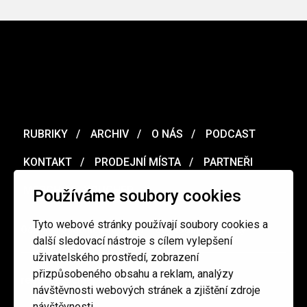
RUBRIKY
ARCHIV
O NÁS
PODCAST
KONTAKT
PRODEJNÍ MÍSTA
PARTNEŘI
MERCH
VOUCHER
Používáme soubory cookies
Tyto webové stránky používají soubory cookies a
Ochrana osobních údajů
/
Obchodní podmínky
další sledovací nástroje s cílem vylepšení
uživatelského prostředí, zobrazení
přizpůsobeného obsahu a reklam, analýzy
redakce@cinepur.cz
návštěvnosti webových stránek a zjištění zdroje
návštěvnosti.