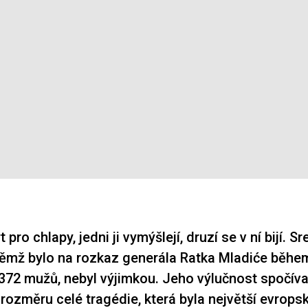
 pro chlapy, jedni ji vymýšlejí, druzí se v ní bijí. S
němž bylo na rozkaz generála Ratka Mladiće během
372 mužů, nebyl výjimkou. Jeho výlučnost spočíva
rozměru celé tragédie, která byla největší evrops