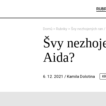
RUBR
Domů
>
Rubriky
>
Švy nezhojených ran /
Švy nezhoje
Aida?
6. 12. 2021 /
Kamila Dolotina
KR