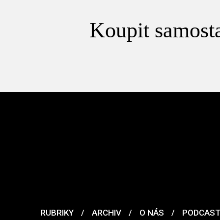
Koupit samosta
RUBRIKY
/
ARCHIV
/
O NÁS
/
PODCAS