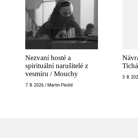
Nezvaní hosté a
Návra
spirituální narušitelé z
Tichá
vesmíru / Mouchy
3. 8. 20
7. 8. 2026 / Martin Pleštil