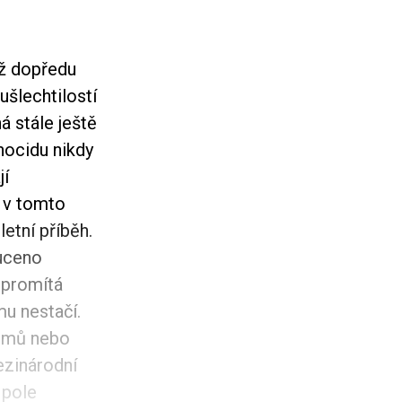
Už dopředu
šlechtilostí
 stále ještě
nocidu nikdy
jí
u v tomto
etní příběh.
nuceno
 promítá
mu nestačí.
limů nebo
ezinárodní
 pole