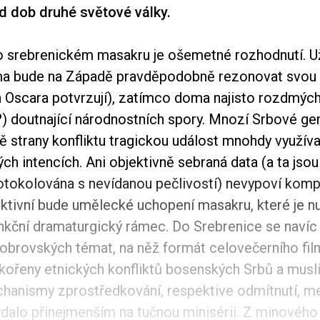
d dob druhé světové války.
 o srebrenickém masakru je ošemetné rozhodnutí. 
éma bude na Západě pravděpodobně rezonovat svou u
 Oscara potvrzují), zatímco doma najisto rozdmýchá
) doutnající národnostních spory. Mnozí Srbové ge
ě strany konfliktu tragickou událost mnohdy využíva
ých intencích. Ani objektivně sebraná data (a ta jso
otokolována s nevídanou pečlivostí) nevypoví kompl
ektivní bude umělecké uchopení masakru, které je 
nkční dramaturgický rámec. Do Srebrenice se navíc
 obrovských témat, na něž formát celovečerního fil
ořeny etnických konfliktů bosenských Srbů a mus
chanismy zprostředkování, respektive odmítnutí, m
dalo přinejmenším na tučnou minisérii. Z minového