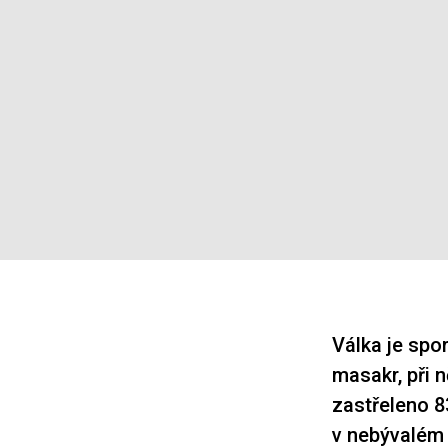
Válka je sport
masakr, při 
zastřeleno 8
v nebývalém 