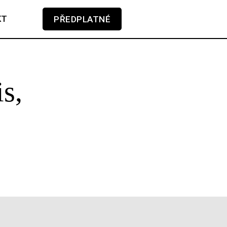
KT
PŘEDPLATNÉ
V košíku zatím nemáte žádné položky.
s,