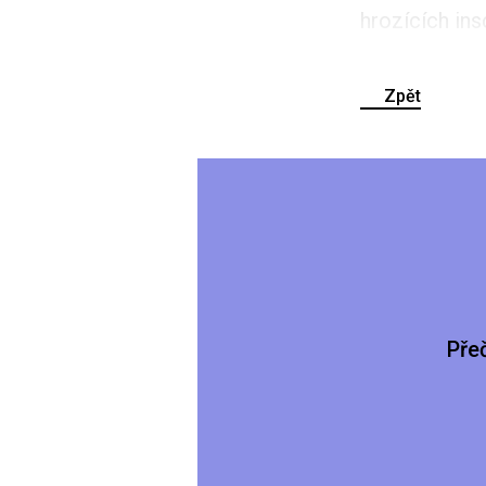
hrozících ins
Zpět
Pře