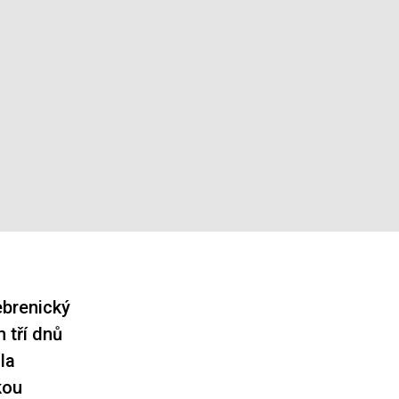
rebrenický
 tří dnů
la
kou