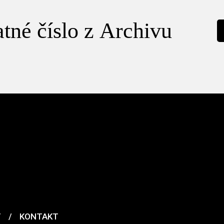
tné číslo z Archivu
T
/
KONTAKT