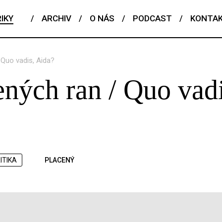
IKY
/
ARCHIV
/
O NÁS
/
PODCAST
/
KONTA
 Quo vadis, Aida?
ných ran / Quo vadi
ITIKA
PLACENÝ