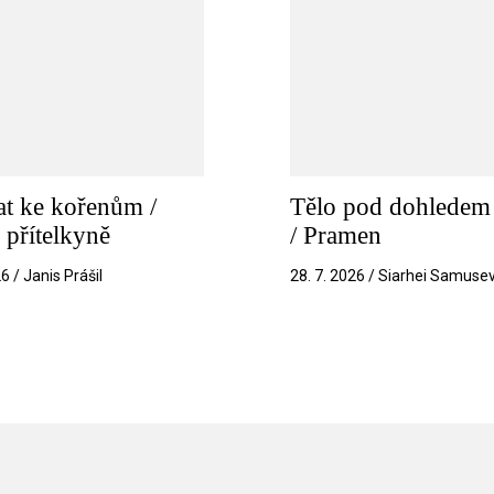
t ke kořenům /
Tělo pod dohledem 
 přítelkyně
/ Pramen
26 / Janis Prášil
28. 7. 2026 / Siarhei Samuse