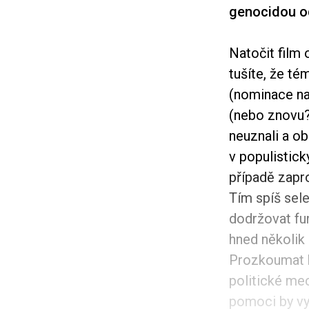
genocidou o
Natočit film
tušíte, že t
(nominace na
(nebo znovu?
neuznali a ob
v populistick
případě zapr
Tím spíš sel
dodržovat fu
hned několik
Prozkoumat k
politické me
pomoci by vy