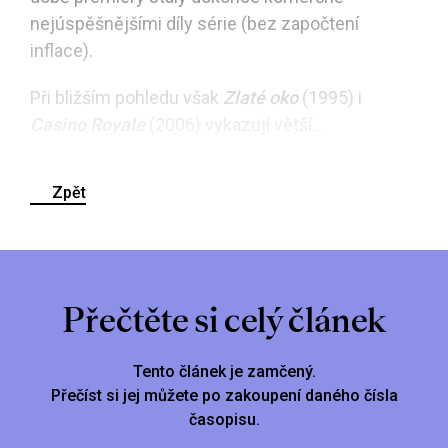
nejúspěšnějšími díly série (bez započtení
inflace).
Při bližším pohledu však
Zlaté oko
(1995) i
Casino Royale
(2006) vykazují větší...
Zpět
Přečtěte si celý článek
Tento článek je zamčený.
Přečíst si jej můžete po zakoupení daného čísla
časopisu.