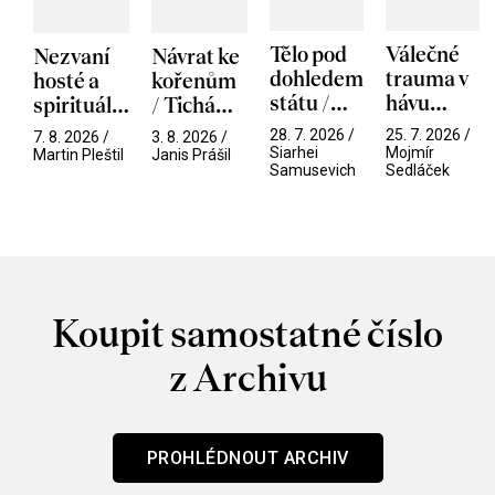
Tělo pod
Válečné
Nezvaní
Návrat ke
dohledem
trauma v
hosté a
kořenům
státu /
hávu
spirituální
/ Tichá
Pramen
spektáklu
narušitelé
přítelkyně
28. 7. 2026 /
25. 7. 2026 /
7. 8. 2026 /
3. 8. 2026 /
/ Odyssea
z vesmíru
Siarhei
Mojmír
Martin Pleštil
Janis Prášil
Samusevich
Sedláček
/ Mouchy
Koupit samostatné číslo
z Archivu
PROHLÉDNOUT ARCHIV