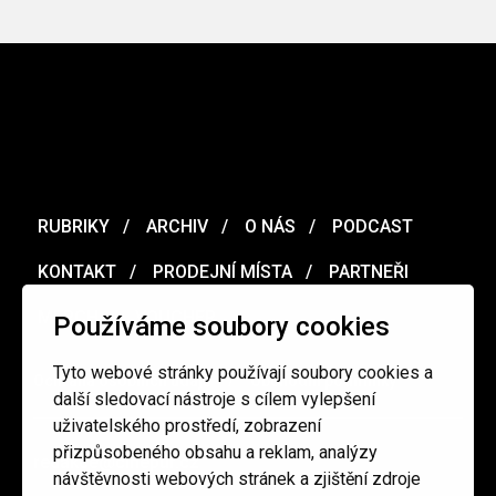
RUBRIKY
ARCHIV
O NÁS
PODCAST
KONTAKT
PRODEJNÍ MÍSTA
PARTNEŘI
MERCH
VOUCHER
Používáme soubory cookies
Tyto webové stránky používají soubory cookies a
Ochrana osobních údajů
/
Obchodní podmínky
další sledovací nástroje s cílem vylepšení
uživatelského prostředí, zobrazení
přizpůsobeného obsahu a reklam, analýzy
redakce@cinepur.cz
návštěvnosti webových stránek a zjištění zdroje