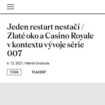
Jeden restart nestačí /
V košíku zatím nemáte žádné položky.
Zlaté oko a Casino Royale
v kontextu vývoje série
007
6. 12. 2021 /
Martin Svoboda
TÉMA
PLACENÝ