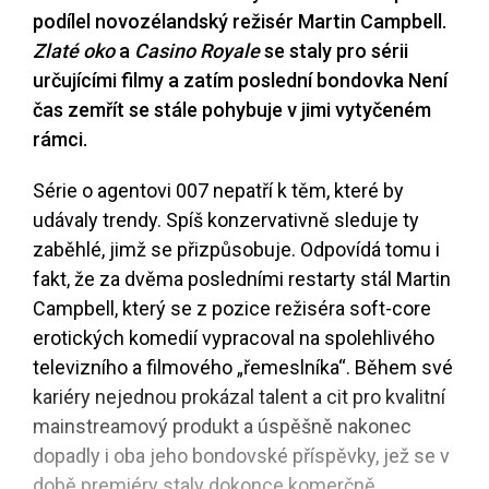
podílel novozélandský režisér Martin Campbell.
Zlaté oko
a
Casino Royale
se staly pro sérii
určujícími filmy a zatím poslední bondovka Není
čas zemřít se stále pohybuje v jimi vytyčeném
rámci.
Série o agentovi 007 nepatří k těm, které by
udávaly trendy. Spíš konzervativně sleduje ty
zaběhlé, jimž se přizpůsobuje. Odpovídá tomu i
fakt, že za dvěma posledními restarty stál Martin
Campbell, který se z pozice režiséra soft-core
erotických komedií vypracoval na spolehlivého
televizního a filmového „řemeslníka“. Během své
kariéry nejednou prokázal talent a cit pro kvalitní
mainstreamový produkt a úspěšně nakonec
dopadly i oba jeho bondovské příspěvky, jež se v
době premiéry staly dokonce komerčně