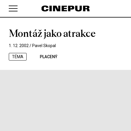
Montáž jako atrakce
V košíku zatím nemáte žádné položky.
1. 12. 2002 /
Pavel Skopal
TÉMA
PLACENÝ