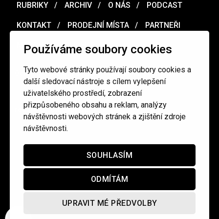
RUBRIKY
ARCHIV
O NÁS
PODCAST
KONTAKT
PRODEJNÍ MÍSTA
PARTNEŘI
MERCH
VOUCHER
Používáme soubory cookies
Tyto webové stránky používají soubory cookies a
Ochrana osobních údajů
/
Obchodní podmínky
další sledovací nástroje s cílem vylepšení
uživatelského prostředí, zobrazení
přizpůsobeného obsahu a reklam, analýzy
redakce@cinepur.cz
návštěvnosti webových stránek a zjištění zdroje
návštěvnosti.
SOUHLASÍM
ODMÍTÁM
UPRAVIT MÉ PŘEDVOLBY