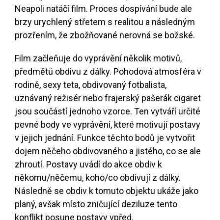
Neapoli natáčí film. Proces dospívání bude ale
brzy urychlený střetem s realitou a následným
prozřením, že zbožňované nerovná se božské.
Film začleňuje do vyprávění několik motivů,
předmětů obdivu z dálky. Pohodová atmosféra v
rodině, sexy teta, obdivovaný fotbalista,
uznávaný režisér nebo frajerský pašerák cigaret
jsou součástí jednoho vzorce. Ten vytváří určité
pevné body ve vyprávění, které motivují postavy
v jejich jednání. Funkce těchto bodů je vytvořit
dojem něčeho obdivovaného a jistého, co se ale
zhroutí. Postavy uvádí do akce obdiv k
někomu/něčemu, koho/co obdivují z dálky.
Následně se obdiv k tomuto objektu ukáže jako
planý, avšak místo zničující deziluze tento
konflikt posune postavy vpřed.