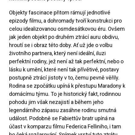
Objekty fascinace přitom rámují jednotlivé
epizody filmu, a dohromady tvoří konstrukci pro
celou idealizovanou osmdesátkovou éru. Ovšem
jak jeden objekt po druhém ztrácí auru obdivu,
hroutí se i obraz této doby. Ať už jde o volbu
životního partnera, který není ideální, iluzi
perfektní rodiny, jež není až tak perfektní, nebo o
lásku k umění, které není tak přívětivé, postavy
postupně ztrácí jistoty v to, čemu pevně věřily.
Rodina se zpočátku upíná k přestupu Maradony k
domácímu týmu. To je historický fakt, rodinnou
pohodu jim však nezajistí a během jeho
legendárního zápasu zasáhne rodinu smutná
událost. Podobně se Fabiettův bratr upíná na
účast v komparzu filmu Federica Felliniho, i tam
ho čeká rozčarování. Snímek vrství tuto ztrátu