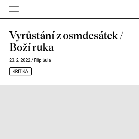
Vyrůstání z osmdesátek /
V košíku zatím nemáte žádné položky.
Boží ruka
23. 2. 2022 /
Filip Šula
KRITIKA