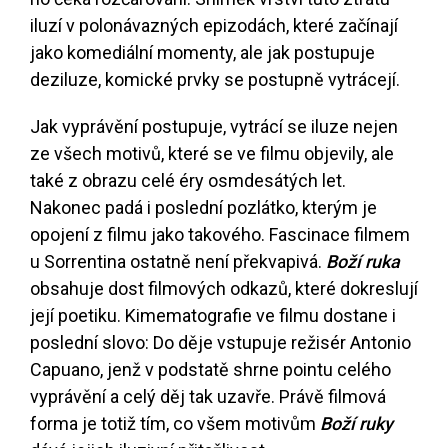
iluzí v polonávazných epizodách, které začínají
jako komediální momenty, ale jak postupuje
deziluze, komické prvky se postupně vytrácejí.
Jak vyprávění postupuje, vytrácí se iluze nejen
ze všech motivů, které se ve filmu objevily, ale
také z obrazu celé éry osmdesátých let.
Nakonec padá i poslední pozlátko, kterým je
opojení z filmu jako takového. Fascinace filmem
u Sorrentina ostatně není překvapivá.
Boží ruka
obsahuje dost filmových odkazů, které dokreslují
její poetiku. Kimematografie ve filmu dostane i
poslední slovo: Do děje vstupuje režisér Antonio
Capuano, jenž v podstatě shrne pointu celého
vyprávění a celý děj tak uzavře. Právě filmová
forma je totiž tím, co všem motivům
Boží ruky