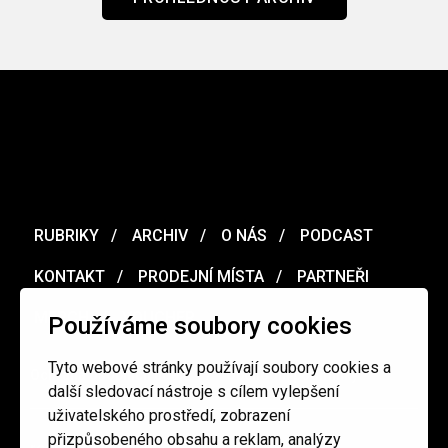
RUBRIKY
ARCHIV
O NÁS
PODCAST
KONTAKT
PRODEJNÍ MÍSTA
PARTNEŘI
MERCH
VOUCHER
Používáme soubory cookies
Tyto webové stránky používají soubory cookies a
Ochrana osobních údajů
/
Obchodní podmínky
další sledovací nástroje s cílem vylepšení
uživatelského prostředí, zobrazení
přizpůsobeného obsahu a reklam, analýzy