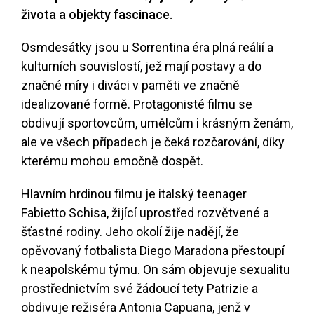
života a objekty fascinace.
Osmdesátky jsou u Sorrentina éra plná reálií a
kulturních souvislostí, jež mají postavy a do
značné míry i diváci v paměti ve značně
idealizované formě. Protagonisté filmu se
obdivují sportovcům, umělcům i krásným ženám,
ale ve všech případech je čeká rozčarování, díky
kterému mohou emočně dospět.
Hlavním hrdinou filmu je italský teenager
Fabietto Schisa, žijící uprostřed rozvětvené a
šťastné rodiny. Jeho okolí žije nadějí, že
opěvovaný fotbalista Diego Maradona přestoupí
k neapolskému týmu. On sám objevuje sexualitu
prostřednictvím své žádoucí tety Patrizie a
obdivuje režiséra Antonia Capuana, jenž v