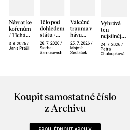
Tělo pod
Válečné
Návrat ke
Vyhrává
dohledem
trauma v
kořenům
ten
státu /
hávu
/ Tichá
nejsilnější
Pramen
spektáklu
přítelkyně
/ V nitru
28. 7. 2026 /
25. 7. 2026 /
3. 8. 2026 /
24. 7. 2026 /
/ Odyssea
Siarhei
Mojmír
manosféry
Janis Prášil
Petra
Samusevich
Sedláček
Chaloupková
Koupit samostatné číslo
z Archivu
PROHLÉDNOUT ARCHIV