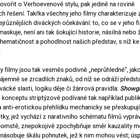
ovořit o Verhoevenově stylu, pak jedině na rovině
ch řešení. Takřka všechny jeho filmy charakterizuje
jrůznějších diváckých očekávání: to, co se v jeho f
askuje, není ani tak šokující historie, násilná nebo 
schematičnost a pohodlnost našich představ, s níž ke
.
filmy jsou tak vesměs podivně „neprůhledné“, jako 
ájemně se zrcadlích znaků, od níž se odráží předst
ivácké slasti, logiku děje či žánrová pravidla:
Showgi
 konceptu striptýzové podívané tak například publi
a anti-erotickou přehlídku mechanicky se přeskupují
tky, jež vychází z narativního schématu filmů vypráv
 pomstě, znepokojivě zpochybňuje směr kauzality 
 znásobuje škálu pohnutek, jež k nim mohou vést; ús