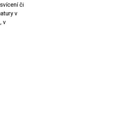
svícení či
atury v
, v