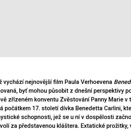
hž vychází nejnovější film Paula Verhoevena
Bened
kovaná, byť mohou působit z dnešní perspektivy 
ově zřízeném konventu Zvěstování Panny Marie v
á počátkem 17. století dívka Benedetta Carlini, kt
ystické schopnosti, jež se u ní v dospělosti začn
volí za představenou kláštera. Extatické prožitky, 