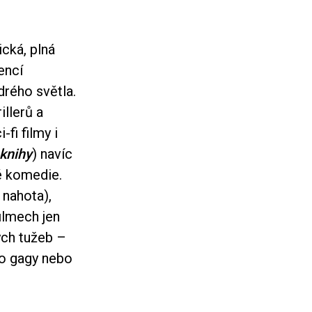
cká, plná
encí
rého světla.
illerů a
fi filmy i
knihy
) navíc
é komedie.
 nahota),
ilmech jen
ých tužeb –
ko gagy nebo