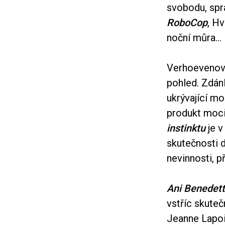
svobodu, spra
RoboCop
, H
noční můra...
Verhoevenova
pohled. Zdán
ukrývající mo
produkt moci,
instinktu
je v
skutečnosti 
nevinnosti, 
Ani Benedet
vstříc skute
Jeanne Lapoir