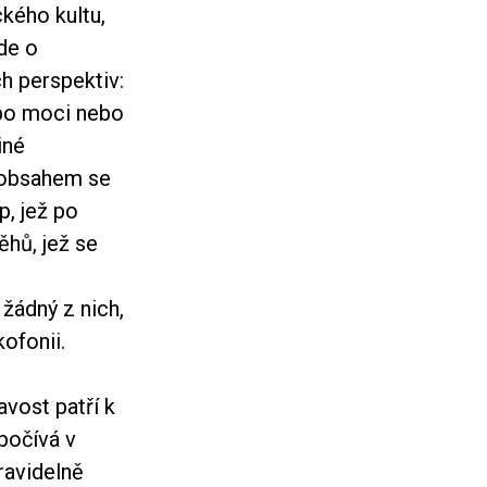
ckého kultu,
de o
h perspektiv:
 po moci nebo
iné
ž obsahem se
p, jež po
ěhů, jež se
žádný z nich,
ofonii.
vost patří k
počívá v
ravidelně