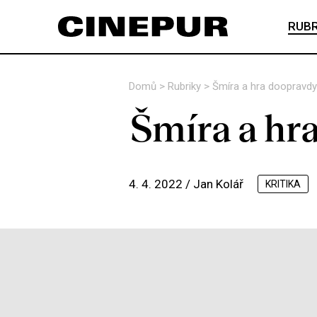
RUBR
Domů
>
Rubriky
>
Šmíra a hra doopravdy
Šmíra a hr
4. 4. 2022 /
Jan Kolář
KRITIKA