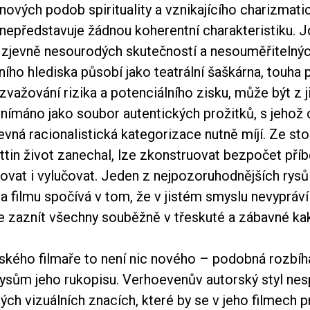
ových podob spirituality a vznikajícího charizmati
epředstavuje žádnou koherentní charakteristiku. J
zjevně nesourodých skutečností a nesouměřitelnýc
ního hlediska působí jako teatrální šaškárna, touha
važování rizika a potenciálního zisku, může být z j
vnímáno jako soubor autentických prožitků, s jeho
vná racionalistická kategorizace nutně míjí. Ze sto
tin život zanechal, lze zkonstruovat bezpočet příb
vat i vylučovat. Jeden z nejpozoruhodnějších rysů
filmu spočívá v tom, že v jistém smyslu nevypráví 
e zaznít všechny souběžně v třeskuté a zábavné kak
kého filmaře to není nic nového – podobná rozbíha
ysům jeho rukopisu. Verhoevenův autorský styl nes
ch vizuálních znacích, které by se v jeho filmech p