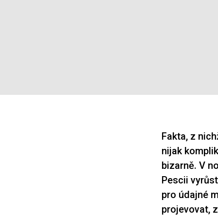
Fakta, z nic
nijak kompli
bizarně. V n
Pescii vyrůst
pro údajné m
projevovat, z