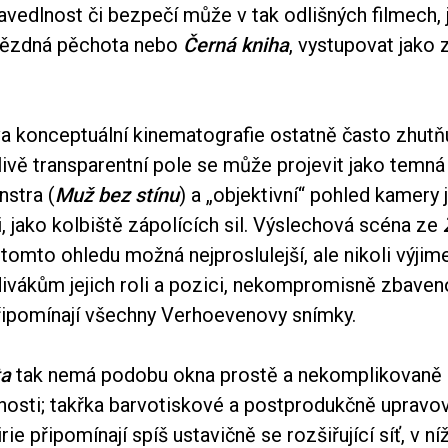
vedlnost či bezpečí může v tak odlišných filmech, 
vězdná pěchota nebo
Černá kniha
, vystupovat jako 
 konceptuální kinematografie ostatně často zhutň
livě transparentní pole se může projevit jako temná
nstra (
Muž bez stínu
) a „objektivní“ pohled kamery j
 jako kolbiště zápolících sil. Výslechová scéna ze
 tomto ohledu možná nejproslulejší, ale nikoli výji
divákům jejich roli a pozici, nekompromisně zbaven
připomínají všechny Verhoevenovy snímky.
ta
tak nemá podobu okna prostě a nekomplikovaně
čnosti; takřka barvotiskové a postprodukčně upravo
ie připomínají spíš ustavičně se rozšiřující síť, v ní