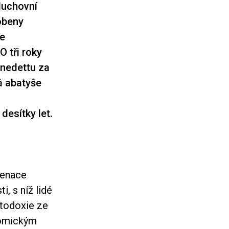
duchovní
obeny
je
O tři roky
enedettu za
á abatyše
desítky let.
cenace
i, s níž lidé
rtodoxie ze
onomickým