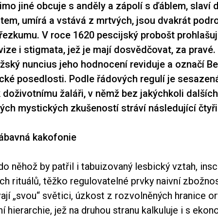
mo jiné obcuje s anděly a zápolí s ďáblem, slaví 
stem, umírá a vstává z mrtvých, jsou dvakrát podr
řezkumu. V roce 1620 pescijský probošt prohlašu
ize i stigmata, jež je mají dosvědčovat, za pravé. 
žský nuncius jeho hodnocení reviduje a označí B
ké posedlosti. Podle řádových regulí je sesazen
doživotnímu žaláři, v němž bez jakýchkoli dalších
h mystických zkušeností stráví následující čtyři 
zábavná kakofonie
do něhož by patřil i tabuizovaný lesbický vztah, ins
ch rituálů, těžko regulovatelné prvky naivní zbožnost
vají „svou“ světici, úzkost z rozvolněných hranice o
ní hierarchie, jež na druhou stranu kalkuluje i s ek