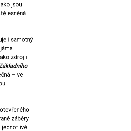
jako jsou
ztělesněná
uje i samotný
 jáma
ako zdroj i
Základního
mečná – ve
ou
 otevřeného
vané záběry
ž jednotlivé