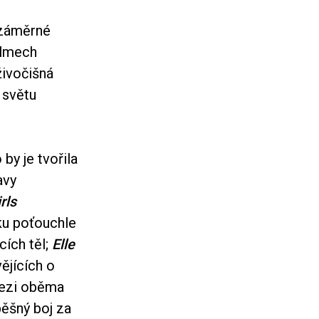
 záměrné
ilmech
živočišná
 světu
by je tvořila
avy
rls
ku poťouchle
cích těl;
Elle
ějících o
mezi oběma
pěšný boj za