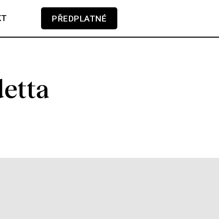
KT
PŘEDPLATNÉ
V košíku zatím nemáte žádné položky.
detta