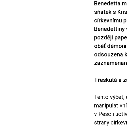
Benedetta mi
sňatek s Kri
církevnímu p
Benedettiny v
později pape
oběť démonic
odsouzena k 
zaznamenanýc
Třeskutá a 
Tento výčet, 
manipulativní
v Pescii uctí
strany církev