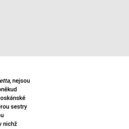
etta
, nejsou
poněkud
 toskánské
erou sestry
ou
v nichž