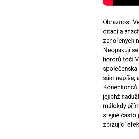
Obraznost Ve
citací a ana
zanořených n
Neopakují se 
hororů točí V
společenská 
sám nepíše, 
Koneckonců i 
jejichž naduž
málokdy přím
stejně často
zcizující efek