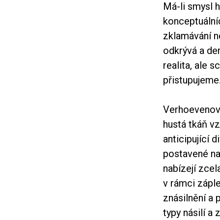
Má-li smysl h
konceptuální
zklamávání ne
odkrývá a dem
realita, ale 
přistupujeme
Verhoevenovy 
hustá tkáň vz
anticipující d
postavené na
nabízejí zcel
v rámci záple
znásilnění a
typy násilí a