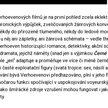
rhoevenových filmů je na první pohled zcela eklekti
chronických výpůjček, zveličovaných žánrových konv
ěkdy do přirozeně tlumeného, někdy do ledově mod
u něj ani zápletky, ani žánrová schémata – vedle thr
erhoeven historizující romance, detektivky, akční sci-
dramata, jejichž náměty (snad jen s výjimkou
Černé 
ale „jen“ adaptuje a proměňuje ve více či méně čern
časté exploatační figury (svatá trojice: sex, násilí a
ívání bývá Verhoevenovi předhazováno, plní v jeho f
očarou funkci spočívající v uspokojování voyeursk
 jako šmírácké zdroje vzrušení mohou fungovat i ja
ty.