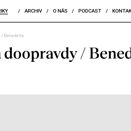
IKY
/
ARCHIV
/
O NÁS
/
PODCAST
/
KONTA
 / Benedetta
a doopravdy / Bene