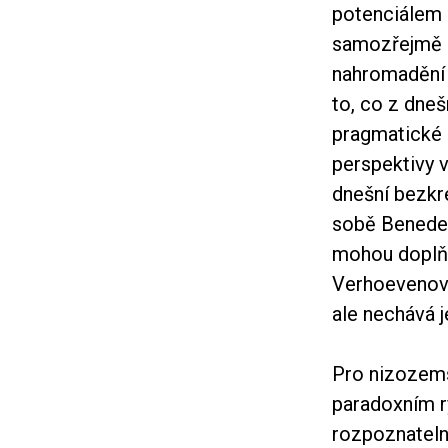
potenciálem n
samozřejmě n
nahromadění 
to, co z dneš
pragmatické z
perspektivy 
dnešní bezkre
sobě Benedet
mohou doplňo
Verhoevenova 
ale nechává j
Pro nizozems
paradoxním r
rozpoznatelný