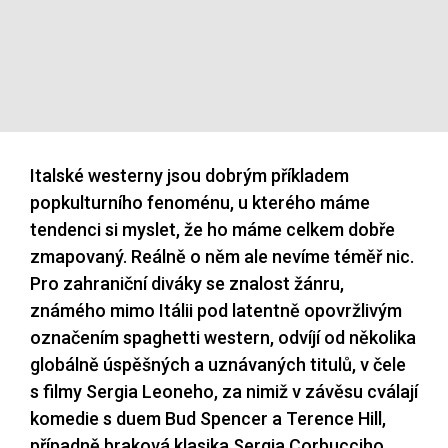
Italské westerny jsou dobrým příkladem
popkulturního fenoménu, u kterého máme
tendenci si myslet, že ho máme celkem dobře
zmapovaný. Reálně o něm ale nevíme téměř nic.
Pro zahraniční diváky se znalost žánru,
známého mimo Itálii pod latentně opovržlivým
označením spaghetti western, odvíjí od několika
globálně úspěšných a uznávaných titulů, v čele
s filmy Sergia Leoneho, za nimiž v závěsu cválají
komedie s duem Bud Spencer a Terence Hill,
případně braková klasika Sergia Corbucciho