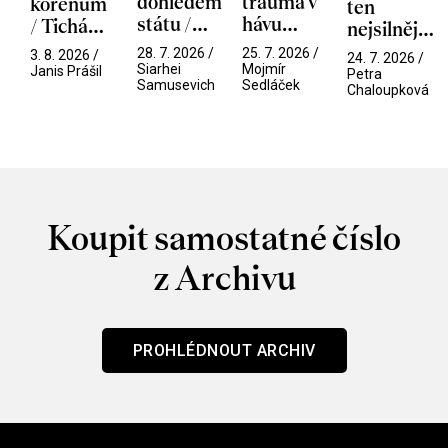
dohledem
trauma v
kořenům
ten
státu /
hávu
/ Tichá
nejsilnější
Pramen
spektáklu
přítelkyně
/ V nitru
28. 7. 2026 /
25. 7. 2026 /
3. 8. 2026 /
24. 7. 2026 /
/ Odyssea
Siarhei
Mojmír
manosféry
Janis Prášil
Petra
Samusevich
Sedláček
Chaloupková
Koupit samostatné číslo
z Archivu
PROHLÉDNOUT ARCHIV