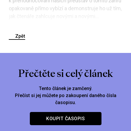
k přehodnocování našich představ o tomto žánru
opakovaně přímo vybízí a demonstruje ho už tím,
jak čtenáře zahlcuje novými a novými...
Zpět
Přečtěte si celý článek
Tento článek je zamčený.
Přečíst si jej můžete po zakoupení daného čísla
časopisu.
KOUPIT ČASOPIS