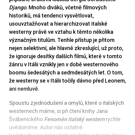
Django
. Mnoho diváků, včetně filmových
historiků, má tendenci vysvětlovat,
usouvztažňovat a hierarchizovat italské
westerny právě ve vztahu k těmto několika
význačným titulům. Tenhle přístup je přitom
nejen selektivní, ale hlavně zkreslující, už proto,
že ignoruje desítky dalších filmů, které v tomto
žánru v Itálii vznikly jen v době westernového
boomu šedesátých a sedmdesátých let. O tom,
že westerny se v Itálii točily dávno před Leonem,
ani nemluvě.
Spoustu zjednodušení a omylů, které o italských
westernech máme, si při čtení knihy Jana
Švábenického
Fenomén italský western
rychle
uvědomíme. Autor nás ostatně