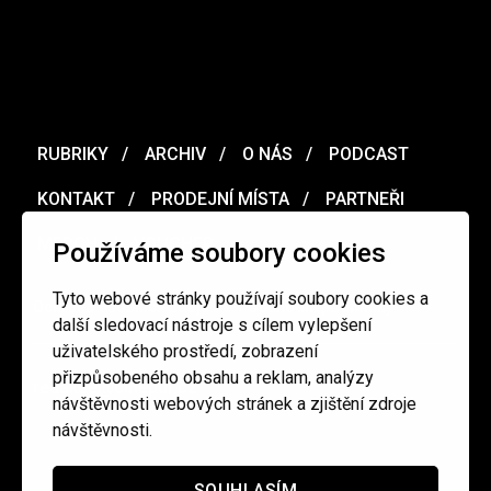
RUBRIKY
ARCHIV
O NÁS
PODCAST
KONTAKT
PRODEJNÍ MÍSTA
PARTNEŘI
MERCH
VOUCHER
Používáme soubory cookies
Tyto webové stránky používají soubory cookies a
Ochrana osobních údajů
/
Obchodní podmínky
další sledovací nástroje s cílem vylepšení
uživatelského prostředí, zobrazení
přizpůsobeného obsahu a reklam, analýzy
redakce@cinepur.cz
návštěvnosti webových stránek a zjištění zdroje
návštěvnosti.
SOUHLASÍM