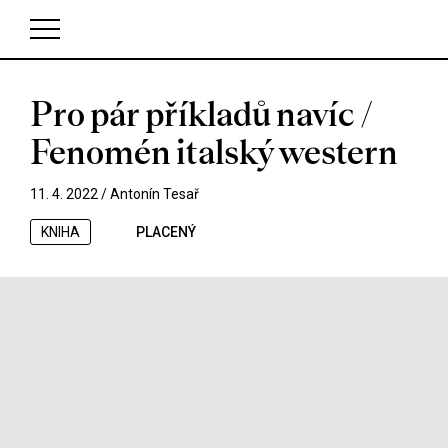
Pro pár příkladů navíc /
V košíku zatím nemáte žádné položky.
Fenomén italský western
11. 4. 2022 /
Antonín Tesař
KNIHA
PLACENÝ