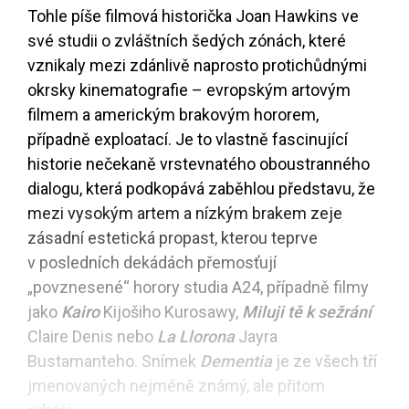
Tohle píše filmová historička Joan Hawkins ve
své studii o zvláštních šedých zónách, které
vznikaly mezi zdánlivě naprosto protichůdnými
okrsky kinematografie – evropským artovým
filmem a americkým brakovým hororem,
případně exploatací. Je to vlastně fascinující
historie nečekaně vrstevnatého oboustranného
dialogu, která podkopává zaběhlou představu, že
mezi vysokým artem a nízkým brakem zeje
zásadní estetická propast, kterou teprve
v posledních dekádách přemosťují
„povznesené“ horory studia A24, případně filmy
jako
Kairo
Kijošiho Kurosawy,
Miluji tě k sežrání
Claire Denis nebo
La Llorona
Jayra
Bustamanteho. Snímek
Dementia
je ze všech tří
jmenovaných nejméně známý, ale přitom