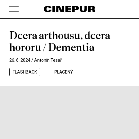
Dcera arthousu, dcera
V košíku zatím nemáte žádné položky.
hororu / Dementia
26. 6. 2024 /
Antonín Tesař
FLASHBACK
PLACENÝ