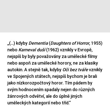
„(…) kdyby
Dementia
(
Daughters of Horror
, 1955)
nebo
Karneval duší
(1962) vznikly v Evropě,
nejspíš by byly považovány za umělecké filmy
nebo aspoň za umělecké horory, ne za klasiky
autokin. A stejně tak, kdyby
Oči bez tváře
vznikly
ve Spojených státech, nejspíš bychom je brali
jako nízkorozpočtový horor. Tím pádem by
svým hodnocením spadaly nejen do různých
žánrových odvětví, ale do úplně jiných
uměleckých kategorií nebo tříd.“