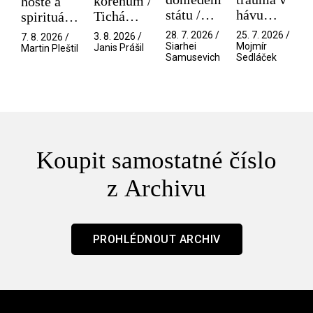
kořenům /
hosté a
státu /
hávu
Tichá
spirituální
Pramen
spektáklu
přítelkyně
narušitelé
28. 7. 2026 /
25. 7. 2026 /
3. 8. 2026 /
7. 8. 2026 /
/ Odyssea
z vesmíru
Siarhei
Mojmír
Janis Prášil
Martin Pleštil
Samusevich
Sedláček
/ Mouchy
Koupit samostatné číslo
z Archivu
PROHLÉDNOUT ARCHIV