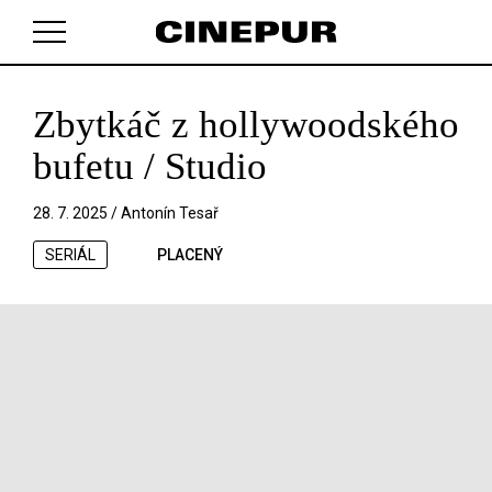
Zbytkáč z hollywoodského
V košíku zatím nemáte žádné položky.
bufetu / Studio
28. 7. 2025 /
Antonín Tesař
SERIÁL
PLACENÝ