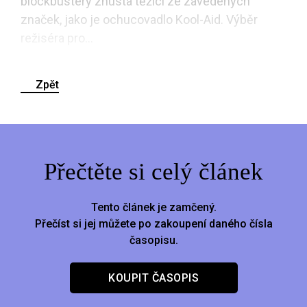
blockbustery zhusta těžící ze zavedených
značek, jako je ochucovadlo Kool-Aid. Výběr
režiséra pro...
Zpět
Přečtěte si celý článek
Tento článek je zamčený.
Přečíst si jej můžete po zakoupení daného čísla
časopisu.
KOUPIT ČASOPIS