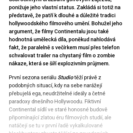
ponižuje jeho vlastní status. Zakládá si totiž na
představě, že patří k dlouhé a důležité tradici
hollywoodského filmového umění. Bohužel jeho
argument, že filmy Continentalu jsou také
hodnotná umělecká díla, poněkud nahlodává
fakt, že paralelně s večírkem musí přes telefon
schvalovat trailer na chystaný film o zombie
nákaze, která se šíří explozivním průjmem.
První sezona seriálu
Studio
těží právě z
podobných situací, kdy na sebe narážejí
přebujelá ega, neudržitelné ideály a četné
paradoxy dnešního Hollywoodu. Fiktivní
Continental sídlí ve staré honosné budově
připomínající zlatou éru filmových studií, ale
natáčejí se tu v první řadě vykalkulované