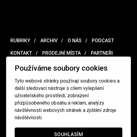
RUBRIKY
ARCHIV
O NÁS
PODCAST
KONTAKT
PRODEJNÍ MÍSTA
PARTNEŘI
MERCH
VOUCHER
Používáme soubory cookies
Tyto webové stránky používají soubory cookies a
Ochrana osobních údajů
/
Obchodní podmínky
další sledovací nástroje s cílem vylepšení
uživatelského prostředí, zobrazení
přizpůsobeného obsahu a reklam, analýzy
redakce@cinepur.cz
návštěvnosti webových stránek a zjištění zdroje
návštěvnosti.
SOUHLASÍM