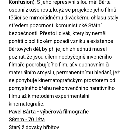
Konfusion
). S jeho represivní silou měl Bárta
osobní zkušenosti, když se projekce jeho filmů
těšící se mimořádnému diváckému ohlasu staly
středem pozornosti komunistické Státní
bezpečnosti. Přesto i divák, který by neměl
ponětí o politickém pozadí vzniku a existence
Bártových děl, by při jejich zhlédnutí musel
poznat, že jsou dílem neobyčejně invenčního
filmaře podrobujícího film, ať v duchovním či
materiálním smyslu, permanentnímu hledání, jež
se pohybuje kinematografickým prostorem od
pomyslného břehu nekonvenčního narativního
filmu až k metodám experimentální
kinematografie.
Pavel Bárta - výběrová filmografie
S8mm - 70. léta
Starý židovský hřbitov