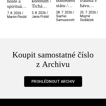
dohledem
trauma v
kořenům /
hosté a
státu /
hávu
Tichá
spirituální
Pramen
spektáklu
přítelkyně
narušitelé
28. 7. 2026 /
25. 7. 2026 /
3. 8. 2026 /
7. 8. 2026 /
/ Odyssea
z vesmíru
Siarhei
Mojmír
Janis Prášil
Martin Pleštil
Samusevich
Sedláček
/ Mouchy
Koupit samostatné číslo
z Archivu
PROHLÉDNOUT ARCHIV