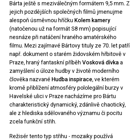
Bárta ještě s meziválečným formátem 9,5 mm. Z
jejich pozdějších společných filmů jmenujme
alespoň úsměvnou hříčku
Kolem kamery
(natočenou už na formát S8 mm) popisující
nesnáze při natáčení hraného amatérského
filmu. Mezi zajímavé Bártovy tituly ze 70. let patří
např. dokument o starém židovském hřbitově v
Praze, hraný fantaskní příběh
Vosková dívka
a
zamyšlení o úloze hudby v životě moderního
člověka nazvané
Hudba inspirace
, ve kterém
kromě přiblížení atmosféry pololegální burzy v
Havelské ulici v Praze nacházíme pro Bártu
charakteristický dynamický, zdánlivě chaotický,
ale z hlediska sdělovaného významu či pocitu
zcela funkční střih.
Režisér tento typ střihu - mozaiky používá