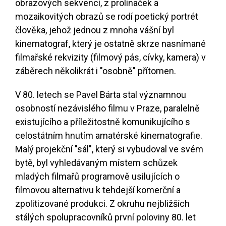
obrazových sekvencí, z prolínaček a
mozaikovitých obrazů se rodí poetický portrét
člověka, jehož jednou z mnoha vášní byl
kinematograf, který je ostatně skrze nasnímané
filmařské rekvizity (filmový pás, cívky, kamera) v
záběrech několikrát i "osobně" přítomen.
V 80. letech se Pavel Bárta stal významnou
osobností nezávislého filmu v Praze, paralelně
existujícího a příležitostně komunikujícího s
celostátním hnutím amatérské kinematografie.
Malý projekční "sál", který si vybudoval ve svém
bytě, byl vyhledávaným místem schůzek
mladých filmařů programově usilujících o
filmovou alternativu k tehdejší komerční a
zpolitizované produkci. Z okruhu nejbližších
stálých spolupracovníků první poloviny 80. let