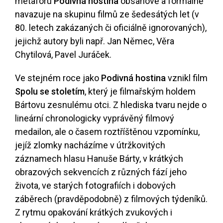
metaforu
Podivná hostina
obsahově a formálně
navazuje na skupinu filmů ze šedesátých let (v
80. letech zakázaných či oficiálně ignorovaných),
jejichž autory byli např. Jan Němec, Věra
Chytilová, Pavel Juráček.
Ve stejném roce jako
Podivná hostina
vznikl film
Spolu se stoletím
, který je filmařským holdem
Bártovu zesnulému otci. Z hlediska tvaru nejde o
lineární chronologicky vyprávěný filmový
medailon, ale o časem roztříštěnou vzpomínku,
jejíž zlomky nacházíme v útržkovitých
záznamech hlasu Hanuše Bárty, v krátkých
obrazových sekvencích z různých fází jeho
života, ve starých fotografiích i dobových
záběrech (pravděpodobně) z filmových týdeníků.
Z rytmu opakování krátkých zvukových i