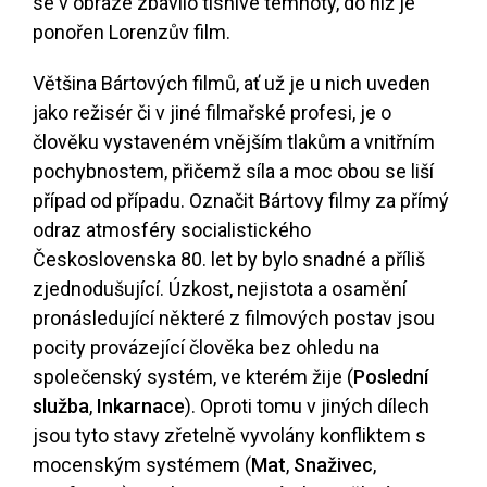
se v obraze zbavilo tísnivé temnoty, do níž je
ponořen Lorenzův film.
Většina Bártových filmů, ať už je u nich uveden
jako režisér či v jiné filmařské profesi, je o
člověku vystaveném vnějším tlakům a vnitřním
pochybnostem, přičemž síla a moc obou se liší
případ od případu. Označit Bártovy filmy za přímý
odraz atmosféry socialistického
Československa 80. let by bylo snadné a příliš
zjednodušující. Úzkost, nejistota a osamění
pronásledující některé z filmových postav jsou
pocity provázející člověka bez ohledu na
společenský systém, ve kterém žije (
Poslední
služba
,
Inkarnace
). Oproti tomu v jiných dílech
jsou tyto stavy zřetelně vyvolány konfliktem s
mocenským systémem (
Mat
,
Snaživec
,