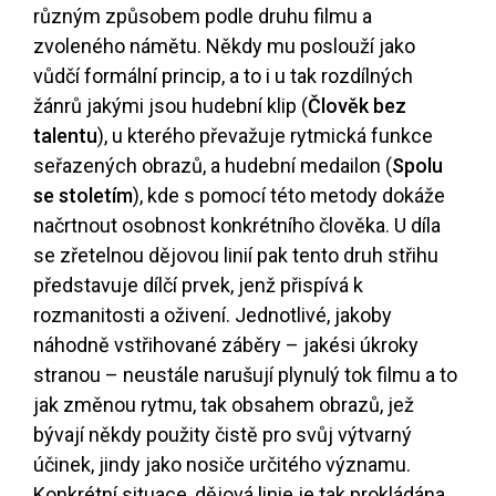
různým způsobem podle druhu filmu a
zvoleného námětu. Někdy mu poslouží jako
vůdčí formální princip, a to i u tak rozdílných
žánrů jakými jsou hudební klip (
Člověk bez
talentu
), u kterého převažuje rytmická funkce
seřazených obrazů, a hudební medailon (
Spolu
se stoletím
), kde s pomocí této metody dokáže
načrtnout osobnost konkrétního člověka. U díla
se zřetelnou dějovou linií pak tento druh střihu
představuje dílčí prvek, jenž přispívá k
rozmanitosti a oživení. Jednotlivé, jakoby
náhodně vstřihované záběry – jakési úkroky
stranou – neustále narušují plynulý tok filmu a to
jak změnou rytmu, tak obsahem obrazů, jež
bývají někdy použity čistě pro svůj výtvarný
účinek, jindy jako nosiče určitého významu.
Konkrétní situace, dějová linie je tak prokládána