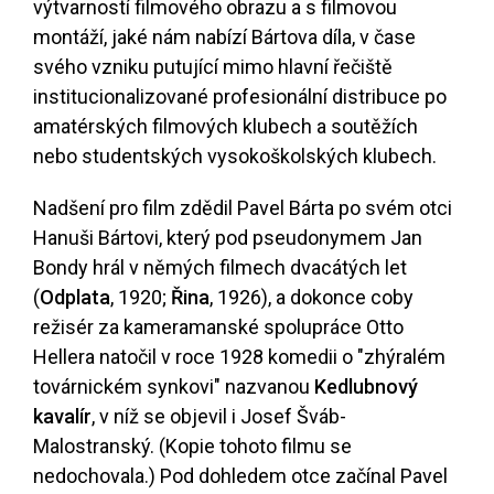
výtvarností filmového obrazu a s filmovou
montáží, jaké nám nabízí Bártova díla, v čase
svého vzniku putující mimo hlavní řečiště
institucionalizované profesionální distribuce po
amatérských filmových klubech a soutěžích
nebo studentských vysokoškolských klubech.
Nadšení pro film zdědil Pavel Bárta po svém otci
Hanuši Bártovi, který pod pseudonymem Jan
Bondy hrál v němých filmech dvacátých let
(
Odplata
, 1920;
Řina
, 1926), a dokonce coby
režisér za kameramanské spolupráce Otto
Hellera natočil v roce 1928 komedii o "zhýralém
továrnickém synkovi" nazvanou
Kedlubnový
kavalír
, v níž se objevil i Josef Šváb-
Malostranský. (Kopie tohoto filmu se
nedochovala.) Pod dohledem otce začínal Pavel