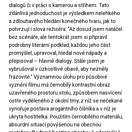
dialogů či v práci s kamerou a střihem. Tato
zdánlivá jednoduchost je výsledkem nelehkého
a zdlouhavého hledání konečného tvaru, jak to
potvrzují i slova režiséra: "Až dosud jsem natáčel
bez scénáře, ale tentokrát jsem si připravil
podrobný literární podklad, každou jeho část
promýšlel, upravoval, hledal nové nápady a
přepisoval – hlavně dialogy. Stále jsem je
vybrušoval v úzkostlivé obavě, aby nezněly
frázovitě." Významnou úlohu pro působivé
vyznění filmu má černobílý kontrastní obraz
uzavřeného prostoru stolu, způsobem nasvícení
ostře vyděleného z okolní tmy, z níž se nečekaně
vynořuje postava arogantního číšníka a v níž je
ukryta hostitelka. Použitím černobílého materiálu,
absurdní situací povýšenou na obecnou