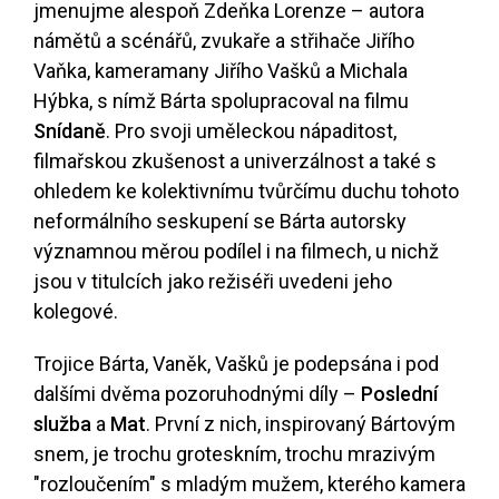
jmenujme alespoň Zdeňka Lorenze – autora
námětů a scénářů, zvukaře a střihače Jiřího
Vaňka, kameramany Jiřího Vašků a Michala
Hýbka, s nímž Bárta spolupracoval na filmu
Snídaně
. Pro svoji uměleckou nápaditost,
filmařskou zkušenost a univerzálnost a také s
ohledem ke kolektivnímu tvůrčímu duchu tohoto
neformálního seskupení se Bárta autorsky
významnou měrou podílel i na filmech, u nichž
jsou v titulcích jako režiséři uvedeni jeho
kolegové.
Trojice Bárta, Vaněk, Vašků je podepsána i pod
dalšími dvěma pozoruhodnými díly –
Poslední
služba
a
Mat
. První z nich, inspirovaný Bártovým
snem, je trochu groteskním, trochu mrazivým
"rozloučením" s mladým mužem, kterého kamera