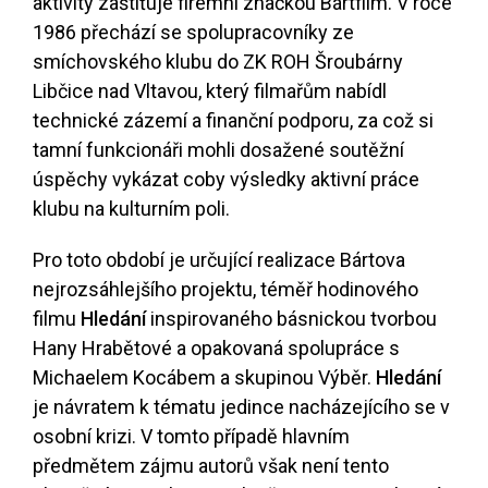
aktivity zaštiťuje firemní značkou Bártfilm. V roce
1986 přechází se spolupracovníky ze
smíchovského klubu do ZK ROH Šroubárny
Libčice nad Vltavou, který filmařům nabídl
technické zázemí a finanční podporu, za což si
tamní funkcionáři mohli dosažené soutěžní
úspěchy vykázat coby výsledky aktivní práce
klubu na kulturním poli.
Pro toto období je určující realizace Bártova
nejrozsáhlejšího projektu, téměř hodinového
filmu
Hledání
inspirovaného básnickou tvorbou
Hany Hrabětové a opakovaná spolupráce s
Michaelem Kocábem a skupinou Výběr.
Hledání
je návratem k tématu jedince nacházejícího se v
osobní krizi. V tomto případě hlavním
předmětem zájmu autorů však není tento