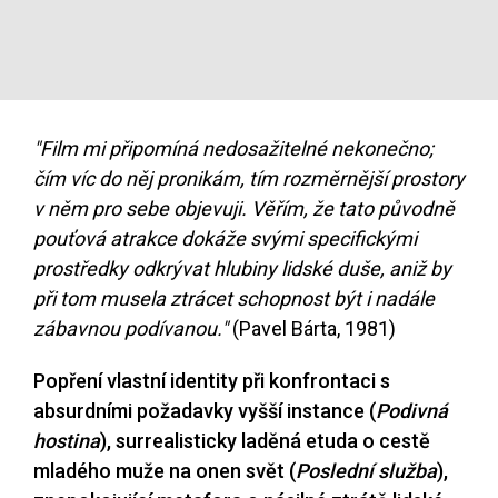
"Film mi připomíná nedosažitelné nekonečno;
čím víc do něj pronikám, tím rozměrnější prostory
v něm pro sebe objevuji. Věřím, že tato původně
pouťová atrakce dokáže svými specifickými
prostředky odkrývat hlubiny lidské duše, aniž by
při tom musela ztrácet schopnost být i nadále
zábavnou podívanou."
(Pavel Bárta, 1981)
Popření vlastní identity při konfrontaci s
absurdními požadavky vyšší instance (
Podivná
hostina
), surrealisticky laděná etuda o cestě
mladého muže na onen svět (
Poslední služba
),