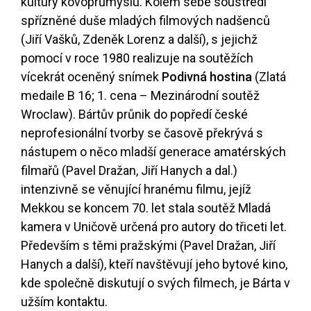
kultury kovoprůmyslu. Kolem sebe soustředí
spřízněné duše mladých filmových nadšenců
(Jiří Vašků, Zdeněk Lorenz a další), s jejichž
pomocí v roce 1980 realizuje na soutěžích
vícekrát oceněný snímek
Podivná hostina
(Zlatá
medaile B 16; 1. cena – Mezinárodní soutěž
Wroclaw). Bártův průnik do popředí české
neprofesionální tvorby se časově překrývá s
nástupem o něco mladší generace amatérských
filmařů (Pavel Dražan, Jiří Hanych a dal.)
intenzivně se věnující hranému filmu, jejíž
Mekkou se koncem 70. let stala soutěž Mladá
kamera v Uničově určená pro autory do třiceti let.
Především s těmi pražskými (Pavel Dražan, Jiří
Hanych a další), kteří navštěvují jeho bytové kino,
kde společně diskutují o svých filmech, je Bárta v
užším kontaktu.