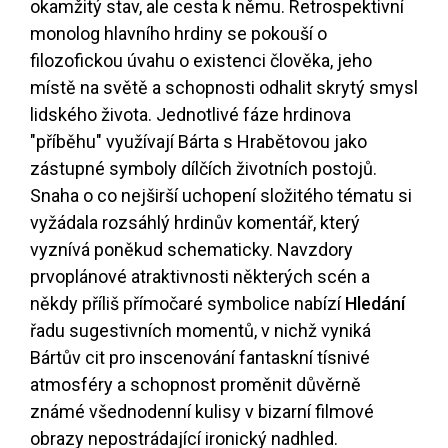
okamžitý stav, ale cesta k němu. Retrospektivní
monolog hlavního hrdiny se pokouší o
filozofickou úvahu o existenci člověka, jeho
místě na světě a schopnosti odhalit skrytý smysl
lidského života. Jednotlivé fáze hrdinova
"příběhu" využívají Bárta s Hrabětovou jako
zástupné symboly dílčích životních postojů.
Snaha o co nejširší uchopení složitého tématu si
vyžádala rozsáhlý hrdinův komentář, který
vyznívá poněkud schematicky. Navzdory
prvoplánové atraktivnosti některých scén a
někdy příliš přímočaré symbolice nabízí
Hledání
řadu sugestivních momentů, v nichž vyniká
Bártův cit pro inscenování fantaskní tísnivé
atmosféry a schopnost proměnit důvěrně
známé všednodenní kulisy v bizarní filmové
obrazy nepostrádající ironický nadhled.