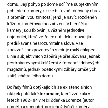
domu. Její pohyb po domě sdílíme subjektivním
pohledem kamery, skrze barevně tónovaný obraz
s proměnlivou zrnitostí, jenž je navíc rozčleněn
křížem zaměřovacího zařízení. V hledáčku
kamery jsou fixováni, uvězněni jednotliví
nájemníci, které vetřelec nutí deklamovat jím
předříkávaná nesrozumitelná slova. Vše
zpovzdálí nezpozorován sleduje malý chlapec.
Linie subjektivních záběrů je přerušována jednak
pestrobarevnými kolážemi z fotografií dobových
magazínů, jednak poetickými záběry omšelých
zátiší chátrajícího domu.
Do řady filmů dotýkajících se existenciálních
otázek patří také
Inkarnace
, která vznikala v
letech 1982–84 v režii Zdeňka Lorenze (autor
námětu a scénáře), pro jehož tvůrčí záměry