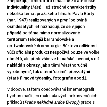
znepokojující metafora o násilné ztrátě lidské
individuality (
Mat
) – už stručné charakteristiky
několika témat pražského filmaře Pavla Bárty
(nar. 1947) realizovaných v první polovině
osmdesátých let naznačují, že se v jejich
případě ocitáme mimo normalizované
teritorium tehdejší barrandovské a
gottwaldovské dramaturgie. Bártova odlišnost
vůči oficiální produkci nespočívá pouze ve volbě
námětů, ale především ve filmařské invenci, s níž
nakládá s obrazy, jak s těmi "vlastnoručně
vyrobenými", tak s těmi "cizími", převzatými
(staré filmové týdeníky, fotografie apod.).
V dobové, státem opečovávané kinematografii
bychom našli jen málo takových nekonvenčních
příkladů (
Praha neklidné srdce Evropy
) práce s