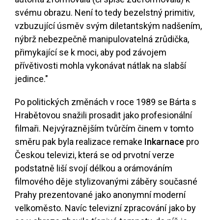
svému obrazu. Není to tedy bezelstný primitiv,
vzbuzující úsměv svým diletantským nadšením,
nýbrž nebezpečně manipulovatelná zrůdička,
přimykající se k moci, aby pod závojem
přívětivosti mohla vykonávat nátlak na slabší
jedince."
Po politických změnách v roce 1989 se Bárta s
Hrabětovou snažili prosadit jako profesionální
filmaři. Nejvýraznějším tvůrčím činem v tomto
směru pak byla realizace remake
Inkarnace
pro
Českou televizi, která se od prvotní verze
podstatně liší svojí délkou a orámováním
filmového děje stylizovanými záběry současné
Prahy prezentované jako anonymní moderní
velkoměsto. Navíc televizní zpracování jako by