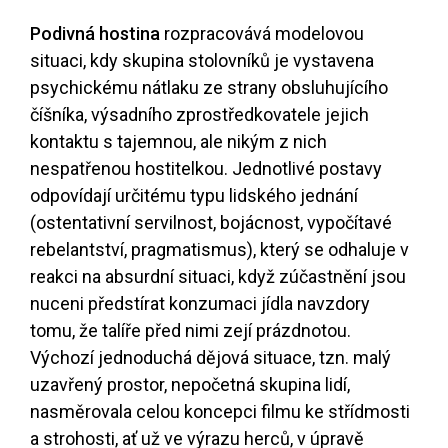
Podivná hostina
rozpracovává modelovou
situaci, kdy skupina stolovníků je vystavena
psychickému nátlaku ze strany obsluhujícího
číšníka, výsadního zprostředkovatele jejich
kontaktu s tajemnou, ale nikým z nich
nespatřenou hostitelkou. Jednotlivé postavy
odpovídají určitému typu lidského jednání
(ostentativní servilnost, bojácnost, vypočítavé
rebelantství, pragmatismus), který se odhaluje v
reakci na absurdní situaci, když zúčastnění jsou
nuceni předstírat konzumaci jídla navzdory
tomu, že talíře před nimi zejí prázdnotou.
Výchozí jednoduchá dějová situace, tzn. malý
uzavřený prostor, nepočetná skupina lidí,
nasměrovala celou koncepci filmu ke střídmosti
a strohosti, ať už ve výrazu herců, v úpravě