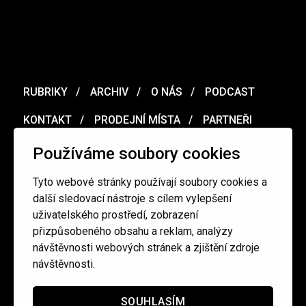
RUBRIKY
ARCHIV
O NÁS
PODCAST
KONTAKT
PRODEJNÍ MÍSTA
PARTNEŘI
MERCH
VOUCHER
Používáme soubory cookies
Tyto webové stránky používají soubory cookies a
Ochrana osobních údajů
/
Obchodní podmínky
další sledovací nástroje s cílem vylepšení
uživatelského prostředí, zobrazení
přizpůsobeného obsahu a reklam, analýzy
redakce@cinepur.cz
návštěvnosti webových stránek a zjištění zdroje
návštěvnosti.
SOUHLASÍM