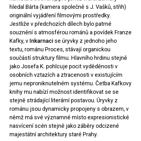
hledal Bárta (kamera společně s J. Vašků, střih)
originální vyjádření filmovými prostředky.
Jestliže v předchozích dílech bylo patrné
souznění s atmosférou románů a povídek Franze
Kafky, v
Inkarnaci
se úryvky z jednoho jeho
textu, románu Proces, stávají organickou
součástí struktury filmu. Hlavního hrdinu stejně
jako Josefa K. pohlcuje pocit vyděděnosti v
osobních vztazích a ztracenosti v existujícím
jemu neproniknutelném systému. Četba Kafkovy
knihy mu nabízí možnost identifikovat se se
stejně strádající literární postavou. Úryvky z
románu jsou dynamicky propojeny s obrazem, v
němž má své významné místo expresionistické
nasvícení scén stejně jako záběry odcizené
majestátní architektury staré Prahy.