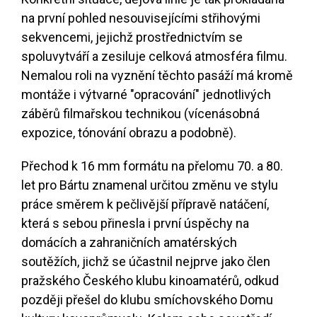
na první pohled nesouvisejícími střihovými
sekvencemi, jejichž prostřednictvím se
spoluvytváří a zesiluje celková atmosféra filmu.
Nemalou roli na vyznění těchto pasáží má kromě
montáže i výtvarné "opracování" jednotlivých
záběrů filmařskou technikou (vícenásobná
expozice, tónování obrazu a podobně).
Přechod k 16 mm formátu na přelomu 70. a 80.
let pro Bártu znamenal určitou změnu ve stylu
práce směrem k pečlivější přípravě natáčení,
která s sebou přinesla i první úspěchy na
domácích a zahraničních amatérských
soutěžích, jichž se účastnil nejprve jako člen
pražského Českého klubu kinoamatérů, odkud
později přešel do klubu smíchovského Domu