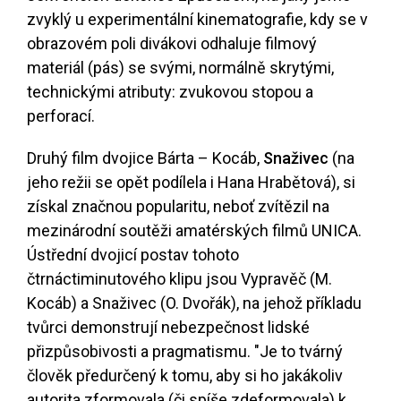
zvyklý u experimentální kinematografie, kdy se v
obrazovém poli divákovi odhaluje filmový
materiál (pás) se svými, normálně skrytými,
technickými atributy: zvukovou stopou a
perforací.
Druhý film dvojice Bárta – Kocáb,
Snaživec
(na
jeho režii se opět podílela i Hana Hrabětová), si
získal značnou popularitu, neboť zvítězil na
mezinárodní soutěži amatérských filmů UNICA.
Ústřední dvojicí postav tohoto
čtrnáctiminutového klipu jsou Vypravěč (M.
Kocáb) a Snaživec (O. Dvořák), na jehož příkladu
tvůrci demonstrují nebezpečnost lidské
přizpůsobivosti a pragmatismu. "Je to tvárný
člověk předurčený k tomu, aby si ho jakákoliv
autorita zformovala (či spíše zdeformovala) k