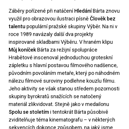
Záběry pořízené při natáčení
Hledání
Bárta znovu
využil pro obrazovou ilustraci písně
Člověk bez
talentu
populární pražské skupiny Výběr. Na ni v
roce 1989 navázaly další dva projekty
inspirované skladbami Výběru. V hraném klipu
Můj koníček
Bárta za režijní spolupráce
Hrabětové inscenoval jednoduchou groteskní
zápletku s hlavní postavou filmového nadšence,
původním povoláním metaře, který po náhodném
nálezu filmové suroviny podlehne kouzlu filmu.
Jeho aktivity se však stanou středem pozornosti
skupiny byrokratů snažících se natočený
materiál zlikvidovat. Stejně jako v medailonu
Spolu se stoletím
i tentokrát Bárta působivě
zviditelňuje téma kinematografu – v některých
sekvencích dokonce způsobem, na jaký jsme