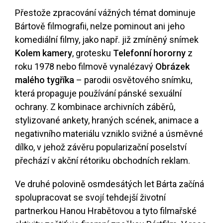
Přestože zpracování vážných témat dominuje
Bártově filmografii, nelze pominout ani jeho
komediální filmy, jako např. již zmíněný snímek
Kolem kamery
, grotesku
Telefonní hororny
z
roku 1978 nebo filmově vynalézavý
Obrázek
malého tygříka
– parodii osvětového snímku,
která propaguje používání pánské sexuální
ochrany. Z kombinace archivních záběrů,
stylizované ankety, hraných scének, animace a
negativního materiálu vzniklo svižné a úsměvné
dílko, v jehož závěru popularizační poselství
přechází v akční rétoriku obchodních reklam.
Ve druhé polovině osmdesátých let Bárta začíná
spolupracovat se svojí tehdejší životní
partnerkou Hanou Hrabětovou a tyto filmařské