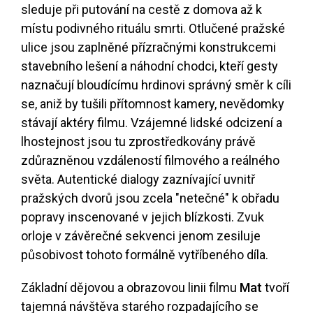
sleduje při putování na cestě z domova až k
místu podivného rituálu smrti. Otlučené pražské
ulice jsou zaplněné přízračnými konstrukcemi
stavebního lešení a náhodní chodci, kteří gesty
naznačují bloudícímu hrdinovi správný směr k cíli
se, aniž by tušili přítomnost kamery, nevědomky
stávají aktéry filmu. Vzájemné lidské odcizení a
lhostejnost jsou tu zprostředkovány právě
zdůrazněnou vzdáleností filmového a reálného
světa. Autentické dialogy zaznívající uvnitř
pražských dvorů jsou zcela "netečné" k obřadu
popravy inscenované v jejich blízkosti. Zvuk
orloje v závěrečné sekvenci jenom zesiluje
působivost tohoto formálně vytříbeného díla.
Základní dějovou a obrazovou linii filmu
Mat
tvoří
tajemná návštěva starého rozpadajícího se