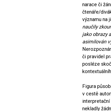
narace či žán
čtenáře/divák
významu na ji
naučily zkou
jako obrazy a
asimilován v
Nerozpoznání
či pravidel 
posléze skoč
kontextuálníh
Figura působí 
v cestě auto
interpretační
nekladly žádn