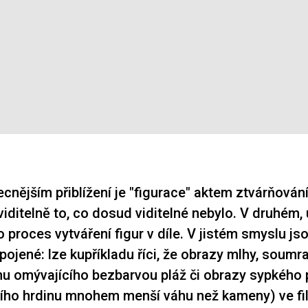
cnějším přiblížení je "figurace" aktem ztvárňování
viditelně to, co dosud viditelné nebylo. V druhém,
 proces vytváření figur v díle. V jistém smyslu js
ojené: lze kupříkladu říci, že obrazy mlhy, soumra
u omývajícího bezbarvou pláž či obrazy sypkého p
ního hrdinu mnohem menší váhu než kameny) ve f