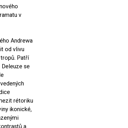
í nového
dramatu v
aného Andrewa
it od vlivu
 tropů. Patří
s Deleuze se
le
 uvedených
adice
mezit rétoriku
iny ikonické,
razenými
 kontrastů a