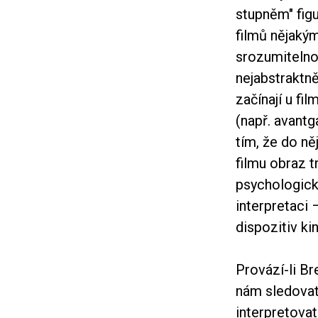
stupněm" figu
filmů nějaký
srozumitelnos
nejabstraktněj
začínají u fi
(např. avantg
tím, že do ně
filmu obraz t
psychologick
interpretaci 
dispozitiv ki
Provází-li B
nám sledovat 
interpretova