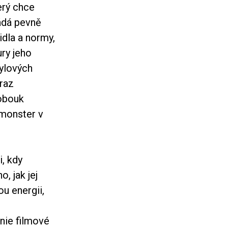
erý chce
ádá pevně
idla a normy,
ury jeho
tylových
braz
lobouk
 monster v
i, kdy
, jak jej
u energii,
nie filmové