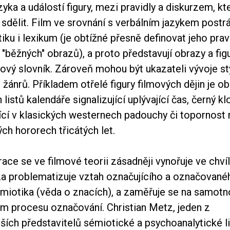
ka a událostí figury, mezi pravidly a diskurzem, kt
sdělit. Film ve srovnání s verbálním jazykem postr
ku i lexikum (je obtížné přesně definovat jeho prav
u "běžných" obrazů), a proto představují obrazy a fig
dový slovník. Zároveň mohou být ukazateli vývoje s
 žánrů. Příkladem otřelé figury filmových dějin je o
 listů kalendáře signalizující uplývající čas, černý k
jící v klasických westernech padouchy či topornost
ch hororech třicátých let.
ace se ve filmové teorii zásadněji vynořuje ve chvíl
a problematizuje vztah označujícího a označovaného
miotika (věda o znacích), a zaměřuje se na samotno
em procesu označování. Christian Metz, jeden z
ších představitelů sémiotické a psychoanalytické li