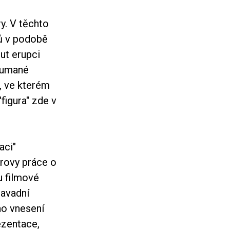
. V těchto
ků v podobě
ut erupci
oumané
, ve kterém
figura" zde v
aci"
rovy práce o
u filmové
savadní
ho vnesení
ezentace,