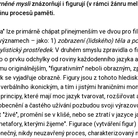
rněné mysli
znázorňují i figurují (v rámci žánru m
jinu procesů paměti.
ra" lze primárně chápat přinejmenším ve dvou pro fi
 významech – jako: 1)
zobrazení (lidského) těla a p
tylistický prostředek
. V druhém smyslu zpravidla o f
o o prvku odchylky od roviny každodenního jazyka 
mu originálnějším, "figurativním" neboli obrazným,
k se vyjadřuje obrazně. Figury jsou z tohoto hledi
erbálního ikonickým, a tím i jistými hraničními mo
principy, které mají moc jazyk tvarovat, rozšiřovat
obecnění a častého užívání pozbudou svoji výrazov
 "živé", promění se v klišé, nebo se ztratí v jazyce 
metafory, kterými žijeme". Figurace (vytváření figur)
nečný, nikdy neuzavřený proces, charakterizovaný