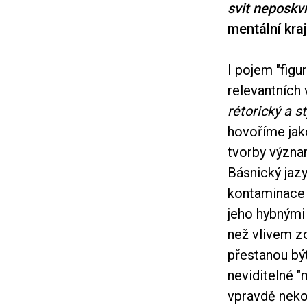
svit neposkv
mentální kra
I pojem "figu
relevantních
rétorický a s
hovoříme jak
tvorby význa
Básnický jazy
kontaminace v
jeho hybnými 
než vlivem z
přestanou být
neviditelné "
vpravdě neko