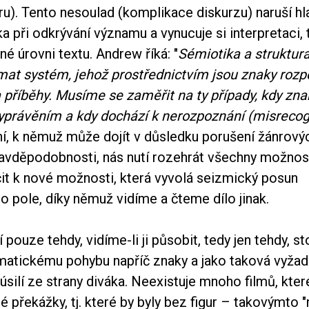
ru). Tento nesoulad (komplikace diskurzu) naruší h
a při odkrývání významu a vynucuje si interpretaci, 
né úrovni textu. Andrew říká: "
Sémiotika a struktur
mat systém, jehož prostřednictvím jsou znaky roz
 příběhy. Musíme se zaměřit na ty případy, kdy zna
yprávěním a kdy dochází k nerozpoznání (misrecogn
, k němuž může dojít v důsledku porušení žánrový
pravděpodobnosti, nás nutí rozehrát všechny možnos
it k nové možnosti, která vyvolá seizmický posun
o pole, díky němuž vidíme a čteme dílo jinak.
pouze tehdy, vidíme-li ji působit, tedy jen tehdy, stoj
matickému pohybu napříč znaky a jako taková vyžad
 úsilí ze strany diváka. Neexistuje mnoho filmů, kter
é překážky, tj. které by byly bez figur – takovýmto 