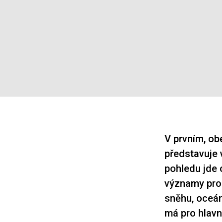
V prvním, obe
představuje 
pohledu jde o
významy prop
sněhu, oceán
má pro hlav