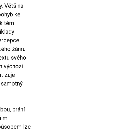
y. Většina
pohyb ke
 k těm
íklady
 percepce
itého žánru
textu svého
ím výchozí
tizuje
e samotný
bou, brání
film
způsobem lze