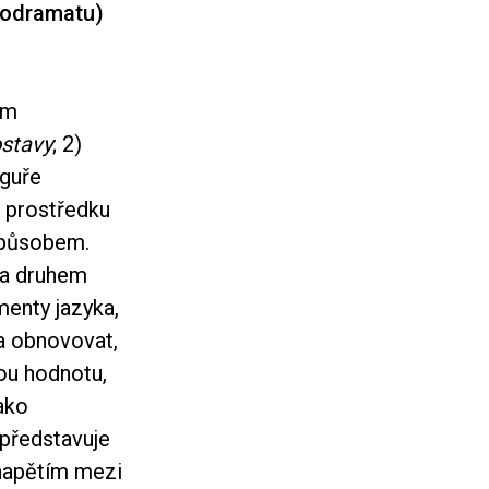
elodramatu)
lm
ostavy
; 2)
iguře
a prostředku
 způsobem.
ska druhem
menty jazyka,
 a obnovovat,
ou hodnotu,
jako
 představuje
 napětím mezi