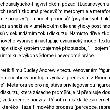
sychoanalyticko-lingvistickém pozadí (Lacanových a
h teorií) zkoumá především metonymie a metafory
řuje projevy "primárních procesů" (psychických tla
žeb) a snaží se v uměleckém díle analyticky postihno
sů v sekundárním toku diskurzu. Namísto dříve zk
lmového vyprávění nastupuje dynamický model textu
ingvistický systém vzájemně přizpůsobují – pojem "
 implikuje výkon vědomé i nevědomé práce.
retik filmu Dudley Andrew v textu věnovaném "figur
ermeneutický přístup a vychází především z Ricoeu
e". Metafora se pro něj stává privilegovanou figuro
í diskurzu, která zásadně proměňuje či přepisuje do
, ve kterém je použita. Působí na základě záměrné
 kterékoli fáze filmového procesu (percepce, repr