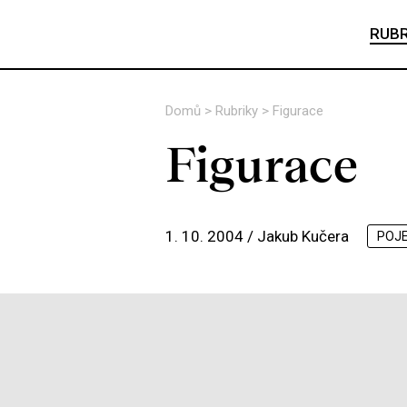
RUBR
Domů
>
Rubriky
>
Figurace
Figurace
1. 10. 2004 /
Jakub Kučera
POJ