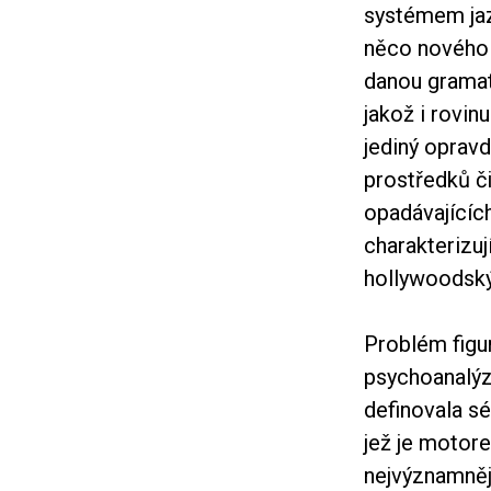
systémem jazy
něco nového 
danou gramati
jakož i rovin
jediný oprav
prostředků či
opadávajících
charakterizu
hollywoodský
Problém figur
psychoanalýz
definovala sé
jež je motor
nejvýznamněj