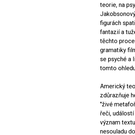
teorie, na p
Jakobsonovýc
figurách spat
fantazií a tu
těchto proce
gramatiky fi
se psyché a l
tomto ohledu
Americký teo
zdůrazňuje h
"živé metafoř
řeči, událost
význam textu
nesouladu do