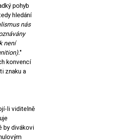
ladký pohyb
tedy hledání
alismus nás
poznávány
k není
ition).
"
ch konvencí
ti znaku a
í-li viditelně
uje
é by divákovi
"nulovým