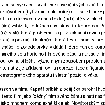
race se vyznačují snad jen konvenční výchovné film
m způsobem (byť v minimální míře) narušuje hladký 
ti a na různých rovinách textu (od čistě vizuálních
ším) vybízí k, ne-li žádá naší aktivní interpretaci. Př
lmů či stylů, které problematizují již základní rovinu
arda), a pokračují k filmům, které testují hranice urč
j vnášejí cizorodé prvky. Vkládá-li Bergman do kon
rhajícího se a hořícího filmového pásu, a narušuje t
ou rovinu příběhu, významným způsobem problema
– tematizuje základní rovinu reprezentace a figuruj
nematografického aparátu i vlastní pozici diváka.
resson ve filmu
Kapsář
příběh zlodějíčka barokní hud
tento film jako "běžný" film svého žánru a nutí nás 
t jako mnohem komplexnější celek. Novátorským 