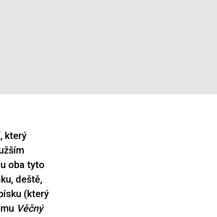
, který
 užším
ou oba tyto
ku, deště,
ísku (který
ilmu
Věčný