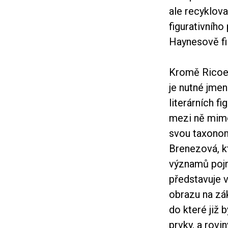
ale recyklova
figurativníh
Haynesově f
Kromě Ricoeu
je nutné jmen
literárních f
mezi ně mimo 
svou taxonom
Brenezová, k
významů pojmu
představuje v
obrazu na zák
do které již
prvky, a rovi