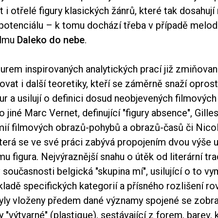
t i otřelé figury klasických žánrů, které tak dosahuj
o potenciálu – k tomu dochází třeba v případě melo
ilmu
Daleko do nebe
.
rem inspirovaných analytických prací již zmiňov
ovat i další teoretiky, kteří se záměrně snaží oprost
igur a usilují o definici dosud neobjevených filmových
jiné Marc Vernet, definující "figury absence", Gille
ií filmových obrazů-pohybů a obrazů-časů či Nico
terá se ve své práci zabývá propojením dvou výše
 figura. Nejvýraznější snahu o útěk od literární tr
 současnosti belgická "skupina mí", usilující o to vy
ladě specifických kategorií a přísného rozlišení rov
 byly vloženy předem dané významy spojené se zob
ny "výtvarné" (plastique), sestávající z forem, barev,