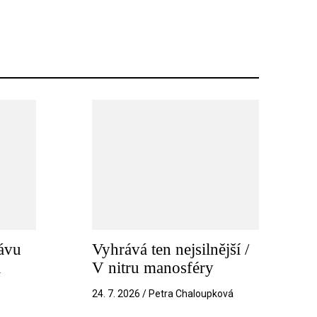
ávu
Vyhrává ten nejsilnější /
a
V nitru manosféry
k
24. 7. 2026 / Petra Chaloupková