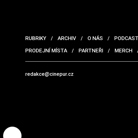
RUBRIKY
/
ARCHIV
/
O NÁS
/
PODCAS
PRODEJNÍ MÍSTA
/
PARTNEŘI
/
MERCH
redakce@cinepur.cz