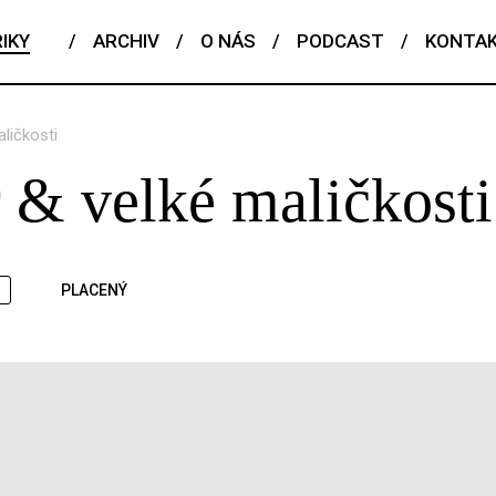
IKY
/
ARCHIV
/
O NÁS
/
PODCAST
/
KONTA
ličkosti
 & velké maličkosti
PLACENÝ