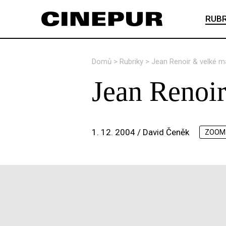
RUBR
Domů
>
Rubriky
>
Jean Renoir & velké ma
Jean Renoir
1. 12. 2004 /
David Čeněk
ZOOM