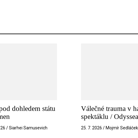
pod dohledem státu
Válečné trauma v h
amen
spektáklu / Odysse
026 / Siarhei Samusevich
25. 7. 2026 / Mojmír Sedláče