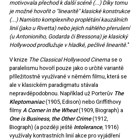
motivovala přechod k další scéně (...) Díky tomu
je možné hovořit o "linearitě" klasické konstrukce
(...) Namísto komplexního proplétání kauzálních
linií (jako u Rivetta) nebo jejich náhlého přerušení
(u Antonioniho, Godarda či Bressona) je klasický
Hollywood prodlužuje v hladké, pečlivé linearitě.
"
V knize
The Classical Hollywood Cinema
se o
paralelismu hovoří pouze jako o určité variantě
příležitostně využívané v němém filmu, která se
ale v klasickém paradigmatu stávala
nepravděpodobnou. Například už Porterův
The
Kleptomaniac
(1905, Edison) nebo Griffithovy
filmy
A Corner in the Wheat
(1909, Biograph) a
One is Business, the Other Crime
(1912,
Biograph) (a později ještě
Intolerance
, 1916)
využívaly kontrastních linií akce pro vyjádření