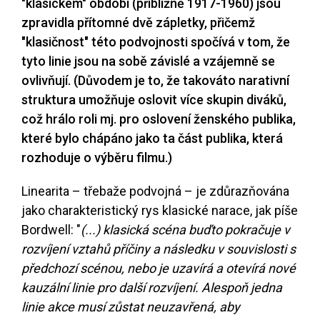
"klasickém" období (přibližně 1917-1960) jsou
zpravidla přítomné dvě zápletky, přičemž
"klasičnost" této podvojnosti spočívá v tom, že
tyto linie jsou na sobě závislé a vzájemně se
ovlivňují. (Důvodem je to, že takováto narativní
struktura umožňuje oslovit více skupin diváků,
což hrálo roli mj. pro oslovení ženského publika,
které bylo chápáno jako ta část publika, která
rozhoduje o výběru filmu.)
Linearita – třebaže podvojná – je zdůrazňována
jako charakteristický rys klasické narace, jak píše
Bordwell: "
(...) klasická scéna buďto pokračuje v
rozvíjení vztahů příčiny a následku v souvislosti s
předchozí scénou, nebo je uzavírá a otevírá nové
kauzální linie pro další rozvíjení. Alespoň jedna
linie akce musí zůstat neuzavřená, aby