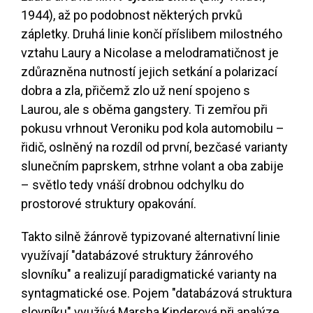
1944), až po podobnost některých prvků
zápletky. Druhá linie končí příslibem milostného
vztahu Laury a Nicolase a melodramatičnost je
zdůrazněna nutností jejich setkání a polarizací
dobra a zla, přičemž zlo už není spojeno s
Laurou, ale s oběma gangstery. Ti zemřou při
pokusu vrhnout Veroniku pod kola automobilu –
řidič, oslněný na rozdíl od první, bezčasé varianty
slunečním paprskem, strhne volant a oba zabije
– světlo tedy vnáší drobnou odchylku do
prostorové struktury opakování.
Takto silně žánrově typizované alternativní linie
využívají "databázové struktury žánrového
slovníku" a realizují paradigmatické varianty na
syntagmatické ose. Pojem "databázová struktura
slovníku" využívá Marsha Kinderová při analýze