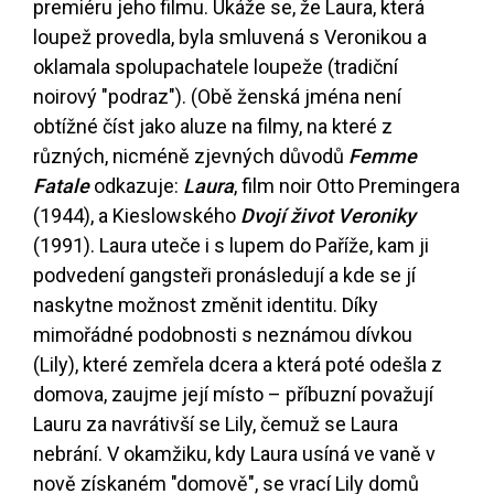
premiéru jeho filmu. Ukáže se, že Laura, která
loupež provedla, byla smluvená s Veronikou a
oklamala spolupachatele loupeže (tradiční
noirový "podraz"). (Obě ženská jména není
obtížné číst jako aluze na filmy, na které z
různých, nicméně zjevných důvodů
Femme
Fatale
odkazuje:
Laura
, film noir Otto Premingera
(1944), a Kieslowského
Dvojí život Veroniky
(1991). Laura uteče i s lupem do Paříže, kam ji
podvedení gangsteři pronásledují a kde se jí
naskytne možnost změnit identitu. Díky
mimořádné podobnosti s neznámou dívkou
(Lily), které zemřela dcera a která poté odešla z
domova, zaujme její místo – příbuzní považují
Lauru za navrátivší se Lily, čemuž se Laura
nebrání. V okamžiku, kdy Laura usíná ve vaně v
nově získaném "domově", se vrací Lily domů