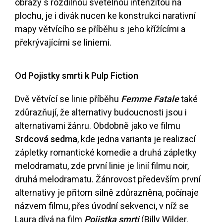
obrazy s rozdílnou světelnou intenzitou na
plochu, je i divák nucen ke konstrukci narativní
mapy větvícího se příběhu s jeho křížícími a
překrývajícími se liniemi.
Od Pojistky smrti k Pulp Fiction
Dvě větvící se linie příběhu
Femme Fatale
také
zdůrazňují, že alternativy budoucnosti jsou i
alternativami žánru. Obdobně jako ve filmu
Srdcová sedma
, kde jedna varianta je realizací
zápletky romantické komedie a druhá zápletky
melodramatu, zde první linie je linií filmu noir,
druhá melodramatu. Žánrovost především první
alternativy je přitom silně zdůrazněna, počínaje
názvem filmu, přes úvodní sekvenci, v níž se
Laura dívá na film
Pojistka smrti
(Billy Wilder,