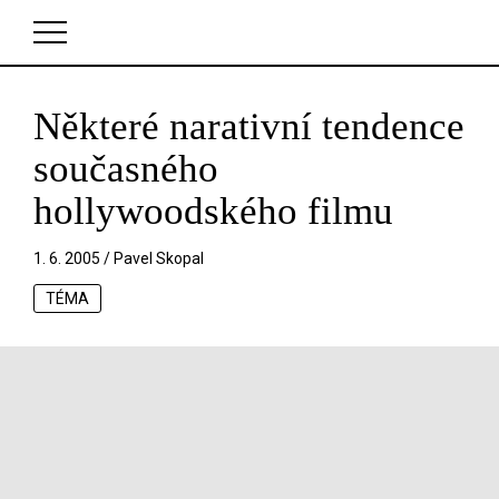
Některé narativní tendence
V košíku zatím nemáte žádné položky.
současného
hollywoodského filmu
1. 6. 2005 /
Pavel Skopal
TÉMA