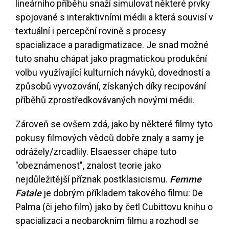
lineárního příběhu snaží simulovat některé prvky
spojované s interaktivními médii a která souvisí v
textuální i percepční rovině s procesy
spacializace a paradigmatizace. Je snad možné
tuto snahu chápat jako pragmatickou produkční
volbu využívající kulturních návyků, dovedností a
způsobů vyvozování, získaných díky recipování
příběhů zprostředkovávaných novými médii.
Zároveň se ovšem zdá, jako by některé filmy tyto
pokusy filmových vědců dobře znaly a samy je
odrážely/zrcadlily. Elsaesser chápe tuto
"obeznámenost", znalost teorie jako
nejdůležitější příznak postklasicismu.
Femme
Fatale
je dobrým příkladem takového filmu: De
Palma (či jeho film) jako by četl Cubittovu knihu o
spacializaci a neobarokním filmu a rozhodl se