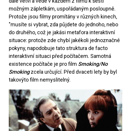
dále větví a vede v každém z filmů k šesti
možným zápletkám, uspořádaným posloupně.
Protože jsou filmy promítány v různých kinech,
"musíte si vybrat, zda půjdete do jednoho, nebo
do druhého, což je jakási metafora interaktivní
situace: protože zde chybí jakékoli jednoznačné
pokyny, napodobuje tato struktura de facto
interaktivní situaci před počítačem. Samotná
existence počítače je pro film
Smoking/No
Smoking
zcela určující. Před dvaceti lety by byl
takovýto film nemyslitelný.