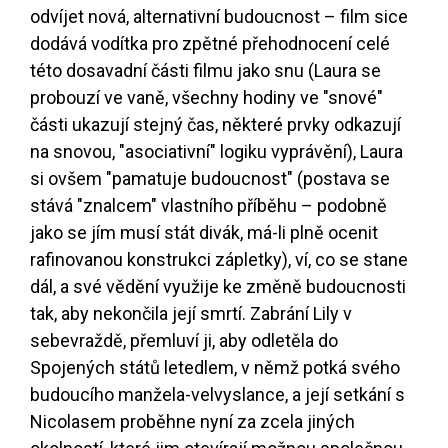
odvíjet nová, alternativní budoucnost – film sice
dodává vodítka pro zpětné přehodnocení celé
této dosavadní části filmu jako snu (Laura se
probouzí ve vaně, všechny hodiny ve "snové"
části ukazují stejný čas, některé prvky odkazují
na snovou, "asociativní" logiku vyprávění), Laura
si ovšem "pamatuje budoucnost" (postava se
stává "znalcem" vlastního příběhu – podobně
jako se jím musí stát divák, má-li plně ocenit
rafinovanou konstrukci zápletky), ví, co se stane
dál, a své vědění využije ke změně budoucnosti
tak, aby nekončila její smrtí. Zabrání Lily v
sebevraždě, přemluví ji, aby odletěla do
Spojených států letedlem, v němž potká svého
budoucího manžela-velvyslance, a její setkání s
Nicolasem proběhne nyní za zcela jiných