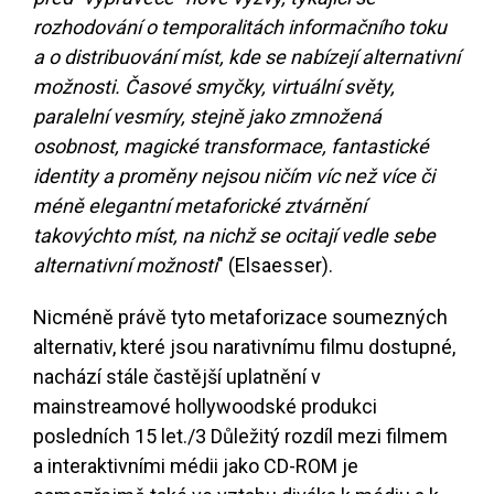
rozhodování o temporalitách informačního toku
a o distribuování míst, kde se nabízejí alternativní
možnosti. Časové smyčky, virtuální světy,
paralelní vesmíry, stejně jako zmnožená
osobnost, magické transformace, fantastické
identity a proměny nejsou ničím víc než více či
méně elegantní metaforické ztvárnění
takovýchto míst, na nichž se ocitají vedle sebe
alternativní možnosti
" (Elsaesser).
Nicméně právě tyto metaforizace soumezných
alternativ, které jsou narativnímu filmu dostupné,
nachází stále častější uplatnění v
mainstreamové hollywoodské produkci
posledních 15 let.
/3
Důležitý rozdíl mezi filmem
a interaktivními médii jako CD-ROM je