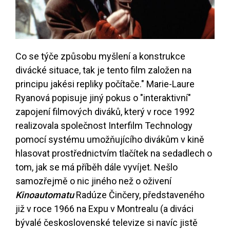
Co se týče způsobu myšlení a konstrukce
divácké situace, tak je tento film založen na
principu jakési repliky počítače." Marie-Laure
Ryanová popisuje jiný pokus o "interaktivní"
zapojení filmových diváků, který v roce 1992
realizovala společnost Interfilm Technology
pomocí systému umožňujícího divákům v kině
hlasovat prostřednictvím tlačítek na sedadlech o
tom, jak se má příběh dále vyvíjet. Nešlo
samozřejmě o nic jiného než o oživení
Kinoautomatu
Radúze Činčery, představeného
již v roce 1966 na Expu v Montrealu (a diváci
bývalé československé televize si navíc jistě