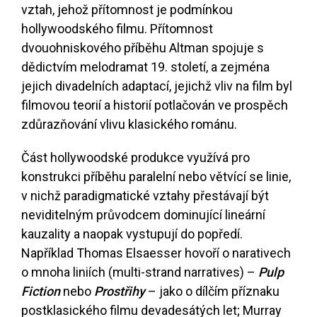
vztah, jehož přítomnost je podmínkou
hollywoodského filmu. Přítomnost
dvouohniskového příběhu Altman spojuje s
dědictvím melodramat 19. století, a zejména
jejich divadelních adaptací, jejichž vliv na film byl
filmovou teorií a historií potlačován ve prospěch
zdůrazňování vlivu klasického románu.
Část hollywoodské produkce využívá pro
konstrukci příběhu paralelní nebo větvící se linie,
v nichž paradigmatické vztahy přestávají být
neviditelným průvodcem dominující lineární
kauzality a naopak vystupují do popředí.
Například Thomas Elsaesser hovoří o narativech
o mnoha liniích (multi-strand narratives) –
Pulp
Fiction
nebo
Prostřihy
– jako o dílčím příznaku
postklasického filmu devadesátých let; Murray