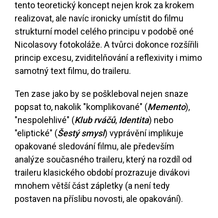
tento teoretický koncept nejen krok za krokem
realizovat, ale navíc ironicky umístit do filmu
strukturní model celého principu v podobě oné
Nicolasovy fotokoláže. A tvůrci dokonce rozšířili
princip excesu, zviditelňování a reflexivity i mimo
samotný text filmu, do traileru.
Ten zase jako by se poškleboval nejen snaze
popsat to, nakolik "komplikované" (
Memento
),
"nespolehlivé" (
Klub rváčů
,
Identita
) nebo
"eliptické" (
Šestý smysl
) vyprávění implikuje
opakované sledování filmu, ale především
analýze současného traileru, který na rozdíl od
traileru klasického období prozrazuje divákovi
mnohem větší část zápletky (a není tedy
postaven na příslibu novosti, ale opakování).