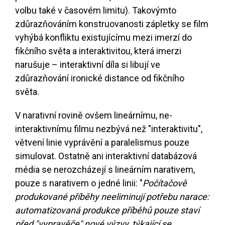
volbu také v časovém limitu). Takovýmto
zdůrazňováním konstruovanosti zápletky se film
vyhýbá konfliktu existujícímu mezi imerzí do
fikčního světa a interaktivitou, která imerzi
narušuje – interaktivní díla si libují ve
zdůrazňování ironické distance od fikčního
světa.
V narativní rovině ovšem lineárnímu, ne-
interaktivnímu filmu nezbývá než "interaktivitu",
větvení linie vyprávění a paralelismus pouze
simulovat. Ostatně ani interaktivní databázová
média se nerozcházejí s lineárním narativem,
pouze s narativem o jedné linii: "
Počítačově
produkované příběhy neeliminují potřebu narace:
automatizovaná produkce příběhů pouze staví
před "vypravěče" nové výzvy, týkající se