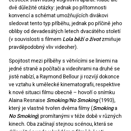
dvě důležité otázky: jednak po přítomnosti
konvencí a schémat umožňujících divákovi
sledovat tento typ příběhu, jednak po příčině jeho
obliby od devadesátých letech dvacátého století
(v souvislosti s filmem
Lola běží o život
zmiňuje
pravděpodobný vliv videoher).
Spojitost mezi příběhy s větvícími se liniemi na
jedné straně a počítači a videohrami na druhé se
jistě nabízí, a Raymond Bellour ji rozvíjí dokonce
ve vztahu k umělecké kinematografii, respektive
k nové situaci filmu obecně – hovoří o snímku
Alaina Resnaise
Smoking/No Smoking
(1993),
který je vlastně tvořen dvěma filmy (
Smoking
a
No Smoking
) promítanými v téže době v různých
kinech. Oba začínají stejnou scénou, která se