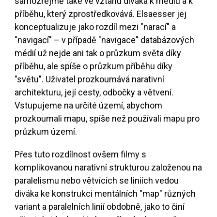
samozřejmě také ve vztahu diváka k médiu a k
příběhu, který zprostředkovává. Elsaesser jej
konceptualizuje jako rozdíl mezi "narací" a
"navigací" – v případě "navigace" databázových
médií už nejde ani tak o průzkum světa díky
příběhu, ale spíše o průzkum příběhu díky
"světu". Uživatel prozkoumává narativní
architekturu, její cesty, odbočky a větvení.
Vstupujeme na určité území, abychom
prozkoumali mapu, spíše než používali mapu pro
průzkum území.
Přes tuto rozdílnost ovšem filmy s
komplikovanou narativní strukturou založenou na
paralelismu nebo větvících se liniích vedou
diváka ke konstrukci mentálních "map" různých
variant a paralelních linií obdobně, jako to činí