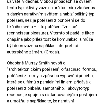
uživatel videoher. V obou případech se ovšem
tento typ aktivity váže na určitou míru zkušenosti
s daným narativním světem a nabízí odlišný typ
potěšení, než je potěšení z ponoření se do
fikčního světa – a to potěšení "znalce"
(connoiseur pleasure). V tomto případě je fikce
chápána jako příležitost ke komunikaci a může
být doprovázena například interpretací
autorského záměru (Grodal).
Obdobně Murray Smith hovoří o
"architektonickém potěšení", o fascinaci formou,
potěšení z formy a způsobu vyprávění příběhu,
které se u filmů s paralelními liniemi přidává k
potěšení z příběhu samotného. Takovýto typ
recepce je spojen s distancovanějším postojem
a umožňuje například to, že narativní