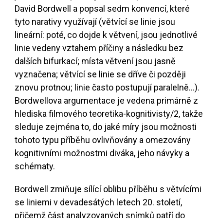
David Bordwell a popsal sedm konvencí, které
tyto narativy využívají (větvící se linie jsou
lineární: poté, co dojde k větvení, jsou jednotlivé
linie vedeny vztahem příčiny a následku bez
dalších bifurkací; místa větvení jsou jasně
vyznačena; větvící se linie se dříve či později
znovu protnou; linie často postupují paralelně...).
Bordwellova argumentace je vedena primárně z
hlediska filmového teoretika-kognitivisty
/2
, takže
sleduje zejména to, do jaké míry jsou možnosti
tohoto typu příběhu ovlivňovány a omezovány
kognitivními možnostmi diváka, jeho návyky a
schématy.
Bordwell zmiňuje sílící oblibu příběhu s větvícími
se liniemi v devadesátých letech 20. století,
přičemž část analyzovaných snímků patří do