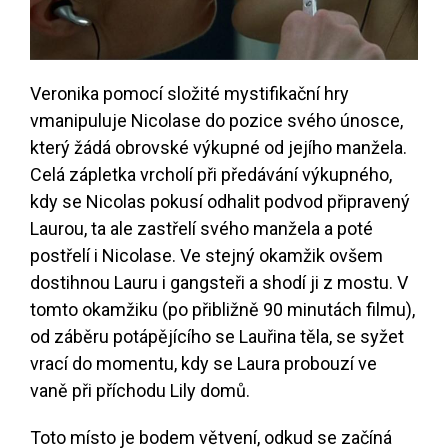
Veronika pomocí složité mystifikační hry
vmanipuluje Nicolase do pozice svého únosce,
který žádá obrovské výkupné od jejího manžela.
Celá zápletka vrcholí při předávání výkupného,
kdy se Nicolas pokusí odhalit podvod připravený
Laurou, ta ale zastřelí svého manžela a poté
postřelí i Nicolase. Ve stejný okamžik ovšem
dostihnou Lauru i gangsteři a shodí ji z mostu. V
tomto okamžiku (po přibližně 90 minutách filmu),
od záběru potápějícího se Lauřina těla, se syžet
vrací do momentu, kdy se Laura probouzí ve
vaně při příchodu Lily domů.
Toto místo je bodem větvení, odkud se začíná