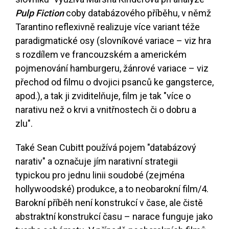
Pulp Fiction
coby databázového příběhu, v němž
Tarantino reflexivně realizuje více variant téže
paradigmatické osy (slovníkové variace – viz hra
s rozdílem ve francouzském a americkém
pojmenování hamburgeru, žánrové variace – viz
přechod od filmu o dvojici psanců ke gangsterce,
apod.), a tak ji zviditelňuje, film je tak "více o
narativu než o krvi a vnitřnostech či o dobru a
zlu".
Také Sean Cubitt používá pojem "databázový
narativ" a označuje jím narativní strategii
typickou pro jednu linii soudobé (zejména
hollywoodské) produkce, a to neobarokní film
/4
.
Barokní příběh není konstrukcí v čase, ale čistě
abstraktní konstrukcí času – narace funguje jako