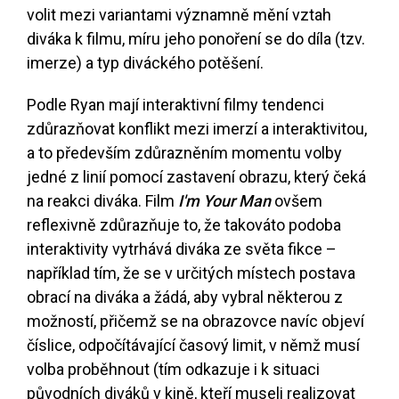
volit mezi variantami významně mění vztah
diváka k filmu, míru jeho ponoření se do díla (tzv.
imerze) a typ diváckého potěšení.
Podle Ryan mají interaktivní filmy tendenci
zdůrazňovat konflikt mezi imerzí a interaktivitou,
a to především zdůrazněním momentu volby
jedné z linií pomocí zastavení obrazu, který čeká
na reakci diváka. Film
I'm Your Man
ovšem
reflexivně zdůrazňuje to, že takováto podoba
interaktivity vytrhává diváka ze světa fikce –
například tím, že se v určitých místech postava
obrací na diváka a žádá, aby vybral některou z
možností, přičemž se na obrazovce navíc objeví
číslice, odpočítávající časový limit, v němž musí
volba proběhnout (tím odkazuje i k situaci
původních diváků v kině, kteří museli realizovat