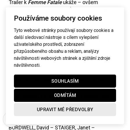
Trailer k
Femme Fatale
ukáže – ovšem
zrychleně – skutečně CELÝ film až po závěrečné
Používáme soubory cookies
titulky, s posměšnou poznámkou na závěr:
You've just watched Brian De Palma's new film.
Tyto webové stránky používají soubory cookies a
You didn't get it? Try again... (Právě jste viděli
další sledovací nástroje s cílem vylepšení
nový film Briana De Palmy. Nestihli jste to? Tak
uživatelského prostředí, zobrazení
se na něj zkuste podívat znovu...).
/5
přizpůsobeného obsahu a reklam, analýzy
Použitá literatura:
návštěvnosti webových stránek a zjištění zdroje
návštěvnosti.
ALTMAN, Rick: Dickens, Griffith, and Film Theory
Today. In: Jane Gaines (ed.). Classical Hollywood
SOUHLASÍM
Narrative. The Paradigm Wars. Durham – London,
ODMÍTÁM
1992. Altman, Rick: Film/Genre. London 2000.
BALKEMA, Anette W. – SLAGER, Henk: Výzva
UPRAVIT MÉ PŘEDVOLBY
filmu. Rozhovor s Raymondem Bellourem. In:
Iluminace 2002, č. 4, s. 91–99.
BORDWELL, David – STAIGER, Janet –