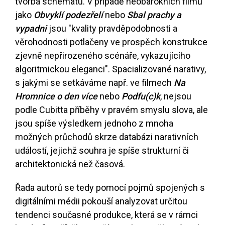
tvorba schématu. V případě neobarokních filmů
jako
Obvyklí podezřelí
nebo
Sbal prachy a
vypadni
jsou "kvality pravděpodobnosti a
věrohodnosti potlačeny ve prospěch konstrukce
zjevně nepřirozeného scénáře, vykazujícího
algoritmickou eleganci". Spacializované narativy,
s jakými se setkáváme např. ve filmech
Na
Hromnice o den více
nebo
Podfu(c)k
, nejsou
podle Cubitta příběhy v pravém smyslu slova, ale
jsou spíše výsledkem jednoho z mnoha
možných průchodů skrze databázi narativních
událostí, jejichž souhra je spíše strukturní či
architektonická než časová.
Řada autorů se tedy pomocí pojmů spojených s
digitálními médii pokouší analyzovat určitou
tendenci současné produkce, která se v rámci