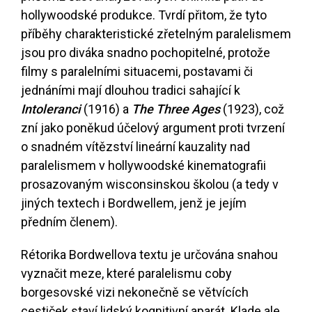
hollywoodské produkce. Tvrdí přitom, že tyto
příběhy charakteristické zřetelným paralelismem
jsou pro diváka snadno pochopitelné, protože
filmy s paralelními situacemi, postavami či
jednáními mají dlouhou tradici sahající k
Intoleranci
(1916) a
The
Three Ages
(1923), což
zní jako poněkud účelový argument proti tvrzení
o snadném vítězství lineární kauzality nad
paralelismem v hollywoodské kinematografii
prosazovaným wisconsinskou školou (a tedy v
jiných textech i Bordwellem, jenž je jejím
předním členem).
Rétorika Bordwellova textu je určována snahou
vyznačit meze, které paralelismu coby
borgesovské vizi nekonečně se větvících
cestiček staví lidský kognitivní aparát. Klade ale