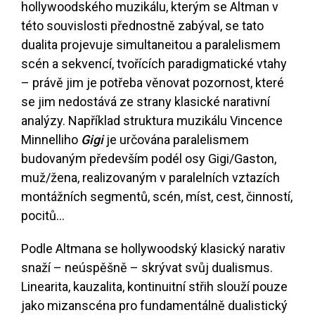
hollywoodského muzikálu, kterým se Altman v
této souvislosti přednostně zabýval, se tato
dualita projevuje simultaneitou a paralelismem
scén a sekvencí, tvořících paradigmatické vtahy
– právě jim je potřeba věnovat pozornost, které
se jim nedostává ze strany klasické narativní
analýzy. Například struktura muzikálu Vincence
Minnelliho
Gigi
je určována paralelismem
budovaným především podél osy Gigi/Gaston,
muž/žena, realizovaným v paralelních vztazích
montážních segmentů, scén, míst, cest, činností,
pocitů...
Podle Altmana se hollywoodský klasický narativ
snaží – neúspěšně – skrývat svůj dualismus.
Linearita, kauzalita, kontinuitní střih slouží pouze
jako mizanscéna pro fundamentálně dualistický