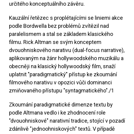
určitého konceptuálního závěru.
Kauzální řetězec s proplétajícími se liniemi akce
podle Bordwella bez problémů zvítězil nad
paralelismem a stal se základem klasického
filmu. Rick Altman se svým konceptem
dvouohniskového narativu (dual-focus narrative),
aplikovaným na žánr hollywoodského muzikálu a
obecněji na klasický hollywoodský film, snaží
uplatnit "paradigmatický" přístup ke zkoumání
filmového narativu v opozici vůči dominanci
zmiňovaného přístupu "syntagmatického".
/1
Zkoumání paradigmatické dimenze textu by
podle Altmana vedlo i ke zhodnocení role
"dvouohniskové" narativní tradice, stojící v pozadí
zdánlivě "jednoohniskových" textů. V případě