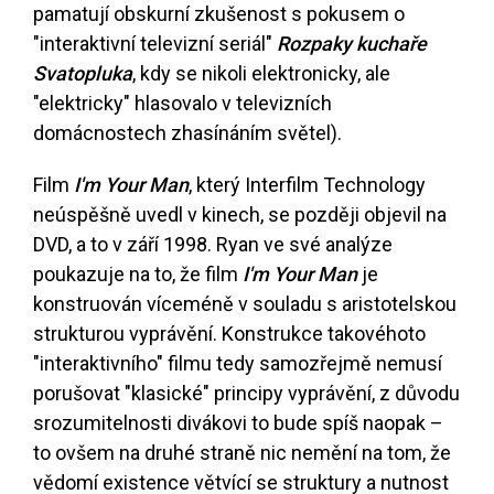
pamatují obskurní zkušenost s pokusem o
"interaktivní televizní seriál"
Rozpaky kuchaře
Svatopluka
, kdy se nikoli elektronicky, ale
"elektricky" hlasovalo v televizních
domácnostech zhasínáním světel).
Film
I'm Your Man
, který Interfilm Technology
neúspěšně uvedl v kinech, se později objevil na
DVD, a to v září 1998. Ryan ve své analýze
poukazuje na to, že film
I'm Your Man
je
konstruován víceméně v souladu s aristotelskou
strukturou vyprávění. Konstrukce takovéhoto
"interaktivního" filmu tedy samozřejmě nemusí
porušovat "klasické" principy vyprávění, z důvodu
srozumitelnosti divákovi to bude spíš naopak –
to ovšem na druhé straně nic nemění na tom, že
vědomí existence větvící se struktury a nutnost