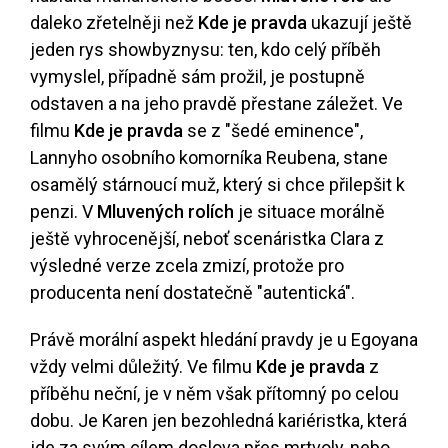
daleko zřetelněji než
Kde je pravda
ukazují ještě
jeden rys showbyznysu: ten, kdo celý příběh
vymyslel, případně sám prožil, je postupně
odstaven a na jeho pravdě přestane záležet. Ve
filmu
Kde je pravda
se z "šedé eminence",
Lannyho osobního komorníka Reubena, stane
osamělý stárnoucí muž, který si chce přilepšit k
penzi. V
Mluvených rolích
je situace morálně
ještě vyhrocenější, neboť scenáristka Clara z
výsledné verze zcela zmizí, protože pro
producenta není dostatečně "autentická".
Právě morální aspekt hledání pravdy je u Egoyana
vždy velmi důležitý. Ve filmu
Kde je pravda
z
příběhu neční, je v něm však přítomný po celou
dobu. Je Karen jen bezohledná kariéristka, která
jde za svým cílem doslova přes mrtvoly, nebo