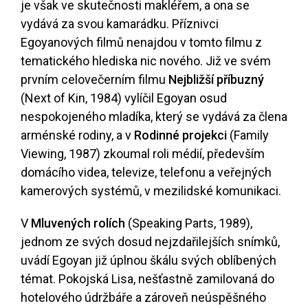
je však ve skutečnosti makléřem, a ona se
vydává za svou kamarádku. Příznivci
Egoyanových filmů nenajdou v tomto filmu z
tematického hlediska nic nového. Již ve svém
prvním celovečerním filmu
Nejbližší příbuzný
(Next of Kin, 1984) vylíčil Egoyan osud
nespokojeného mladíka, který se vydává za člena
arménské rodiny, a v
Rodinné projekci
(Family
Viewing, 1987) zkoumal roli médií, především
domácího videa, televize, telefonu a veřejných
kamerových systémů, v mezilidské komunikaci.
V
Mluvených rolích
(Speaking Parts, 1989),
jednom ze svých dosud nejzdařilejších snímků,
uvádí Egoyan již úplnou škálu svých oblíbených
témat. Pokojská Lisa, nešťastně zamilovaná do
hotelového údržbáře a zároveň neúspěšného