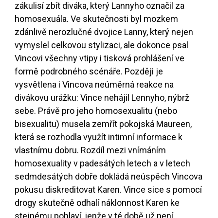
zákulisí zbít diváka, který Lannyho označil za
homosexuála. Ve skutečnosti byl mozkem
zdánlivě nerozlučné dvojice Lanny, který nejen
vymyslel celkovou stylizaci, ale dokonce psal
Vincovi všechny vtipy i tisková prohlášení ve
formě podrobného scénáře. Později je
vysvětlena i Vincova neúměrná reakce na
divákovu urážku: Vince nehájil Lennyho, nýbrž
sebe. Právě pro jeho homosexualitu (nebo
bisexualitu) musela zemřít pokojská Maureen,
která se rozhodla využít intimní informace k
vlastnímu dobru. Rozdíl mezi vnímáním
homosexuality v padesátých letech a v letech
sedmdesátých dobře dokládá neúspěch Vincova
pokusu diskreditovat Karen. Vince sice s pomocí
drogy skutečně odhalí náklonnost Karen ke
stejnému pohlaví, jenže v té době už není