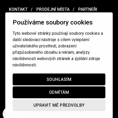
KONTAKT
PRODEJNÍ MÍSTA
PARTNEŘI
MERCH
VOUCHER
Používáme soubory cookies
Tyto webové stránky používají soubory cookies a
Ochrana osobních údajů
/
Obchodní podmínky
další sledovací nástroje s cílem vylepšení
uživatelského prostředí, zobrazení
přizpůsobeného obsahu a reklam, analýzy
redakce@cinepur.cz
návštěvnosti webových stránek a zjištění zdroje
návštěvnosti.
SOUHLASÍM
ODMÍTÁM
UPRAVIT MÉ PŘEDVOLBY