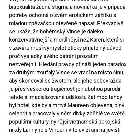
bisexualita žádné stigma a novinářka je v případě
potřeby ochotná o svém erotickém zážitku s
mladou zpěvačkou otevřeně napsat. Překvapivě
se ukáže, že bohémský Vince je daleko
konzervativnější a morálnější než Karen, která si
v závěru musí vymyslet eticky přijatelný důvod
proč výsledky svého pátrání prozatím
nezveřejnit. Hledání pravdy přináší jeden paradox
za druhým: zoufalý Vince se vrací na místo činu,
aby skoncoval se životem, ale jeho sebevražda
je přes veškerou tragičnost jen ubohou parodií
tehdejší medializované události. Zatímco tehdy
byl hotel, kde byla mrtvá Maureen objevena, plný
celebrit a pracovaly v něm dívky zběhlé ve světě
populární kultury, nynější vietnamská pokojská
nikdy Lannyho s Vincem v televizi ani na jevišti