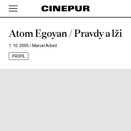
Atom Egoyan / Pravdy a lži
V košíku zatím nemáte žádné položky.
1. 10. 2005 /
Marcel Arbeit
PROFIL