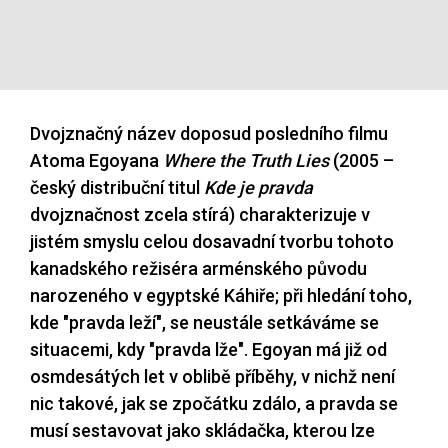
Dvojznačný název doposud posledního filmu
Atoma Egoyana
Where the Truth Lies
(2005 –
český distribuční titul
Kde je pravda
dvojznačnost zcela stírá) charakterizuje v
jistém smyslu celou dosavadní tvorbu tohoto
kanadského režiséra arménského původu
narozeného v egyptské Káhiře; při hledání toho,
kde "pravda leží", se neustále setkáváme se
situacemi, kdy "pravda lže". Egoyan má již od
osmdesátých let v oblibě příběhy, v nichž není
nic takové, jak se zpočátku zdálo, a pravda se
musí sestavovat jako skládačka, kterou lze