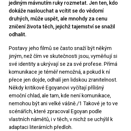
jediným mávnutím ruky rozmetat. Jen ten, kdo
dokáže naslouchat a vcítit se do vědomí
druhých, může uspět, ale mnohdy za cenu
zničení života těch, jejichž tajemství se snažil
odhalit.
Postavy jeho filmů se často snaží být někým
jiným, než čím ve skutečnosti jsou, vyměňují si
své identity a ukrývají se za své profese. Přímá
komunikace je téměř nemožná, a pokud k ní
přece jen dojde, odhalí jen lidskou zranitelnost.
Někdy kritikové Egoyanovi vyčítají přílišný
emoční chlad, ale tam, kde není komunikace,
nemohou být ani velké vášně.
/1
Takové je to ve
scénářích, které zpracoval Egoyan podle
vlastních námětů, i v těch, v nichž se uchýlil k
adaptaci literárních předloh.