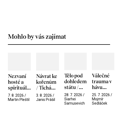
Mohlo by vás zajímat
Tělo pod
Válečné
Nezvaní
Návrat ke
dohledem
trauma v
hosté a
kořenům
státu /
hávu
spirituální
/ Tichá
Pramen
spektáklu
narušitelé
přítelkyně
28. 7. 2026 /
25. 7. 2026 /
7. 8. 2026 /
3. 8. 2026 /
/ Odyssea
z vesmíru
Siarhei
Mojmír
Martin Pleštil
Janis Prášil
Samusevich
Sedláček
/ Mouchy