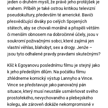
jeden o druhém myslí, že právě jeho protějšek je
vrahem. Příběh je také ostrou kritikou televizní
pseudokultury, především té americké. Baviči
přesvědčující diváky po celých Spojených
státech, aby se chovali morálně a přispěli větším
či menším obnosem na dobročinné účely, jsou v
soukromí poživačnými sobci, které zajímá jen
vlastní věhlas, blahobyt, sex a drogy. Jenže –
jsou tyto odhalené pravdy pravdami skutečnými?
Klíč k Egoyanovu poslednímu filmu je stejný jako
k jeho předešlým dílům. Na počátku filmu
zhlédneme komický výstup Lannyho a Vince.
Vince se představuje jako panovačný pán
situace, který musí neustále usměrňovat svého
prostořekého, nevychovaného a plebejského
kolegu, ale zároveň dokáže nekompromisně v