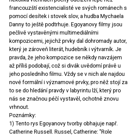
francouzští existencialisté ve svých románech s
pomocí desítek i stovek slov, a hudba Mychaela
Danny to ještě podtrhuje. Egoyanovy filmy jsou
pečlivě vystavěnými multimediálními
kompozicemi, jejichž prvky dal dohromady autor,
který je zároveň literát, hudebník i výtvarník. Je
pravda, že jeho kompozice se někdy navzájem
až příliš podobají, což si divák uvědomí právě u
jeho posledního filmu. Vždy se v nich ale najdou
nové formální i významové prvky, pro něž stojí za
to se do hledání pravdy v labyrintu lží, který pro
nás se značnou péčí vystavěl, ochotně znovu
vrhnout.
Poznámky:
1) Tento rys Egoyanovy tvorby obhajuje např.
Catherine Russell. Russel, Catherine: "Role