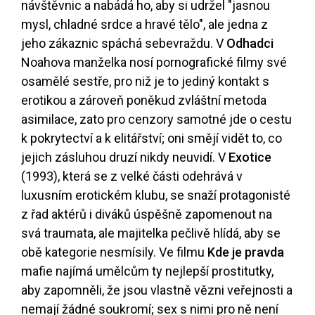
návštěvnic a nabádá ho, aby si udržel "jasnou
mysl, chladné srdce a hravé tělo", ale jedna z
jeho zákaznic spáchá sebevraždu. V
Odhadci
Noahova manželka nosí pornografické filmy své
osamělé sestře, pro niž je to jediný kontakt s
erotikou a zároveň poněkud zvláštní metoda
asimilace, zato pro cenzory samotné jde o cestu
k pokrytectví a k elitářství; oni smějí vidět to, co
jejich zásluhou druzí nikdy neuvidí. V
Exotice
(1993), která se z velké části odehrává v
luxusním erotickém klubu, se snaží protagonisté
z řad aktérů i diváků úspěšně zapomenout na
svá traumata, ale majitelka pečlivě hlídá, aby se
obě kategorie nesmísily. Ve filmu
Kde je pravda
mafie najímá umělcům ty nejlepší prostitutky,
aby zapomněli, že jsou vlastně vězni veřejnosti a
nemají žádné soukromí; sex s nimi pro ně není