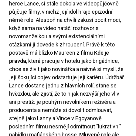
herce Lance, si stále dokola ve videopůjčovně
půjčuje filmy, v nichž její idol hraje epizodní
němé role. Alespoň na chvíli zakusí pocit moci,
když sama na video natáčí rozhovor s
novomanželkou a svými existenciálními
otázkami ji dovede k zhroucení. Právě k této
postavě má blízko Maureen z filmu
Kde je
pravda
, která pracuje v hotelu jako brigádnice,
chce se živit jako novinářka a naivně si myslí, že
její šokující objev odstartuje její kariéru. Údržbář
Lance dostane jednu z hlavních rolí, stane se
hvězdou, ale zjistí, že to nijak nezvýší jeho vliv
ani prestiž: je pouhým nevolníkem režiséra a
producenta a nemůže si dovolit odmlouvat,
stejně jako Lanny a Vince v Egoyanově
posledním filmu nesmějí odmítnout "lukrativní"
nabídku mafiánského bosse.
Mluvené role
ale