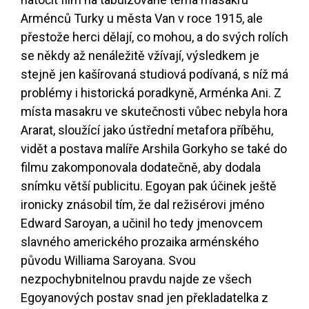
Arménců Turky u města Van v roce 1915, ale
přestože herci dělají, co mohou, a do svých rolích
se někdy až nenáležitě vžívají, výsledkem je
stejně jen kašírovaná studiová podívaná, s níž má
problémy i historická poradkyně, Arménka Ani. Z
místa masakru ve skutečnosti vůbec nebyla hora
Ararat, sloužící jako ústřední metafora příběhu,
vidět a postava malíře Arshila Gorkyho se také do
filmu zakomponovala dodatečně, aby dodala
snímku větší publicitu. Egoyan pak účinek ještě
ironicky znásobil tím, že dal režisérovi jméno
Edward Saroyan, a učinil ho tedy jmenovcem
slavného amerického prozaika arménského
původu Williama Saroyana. Svou
nezpochybnitelnou pravdu najde ze všech
Egoyanových postav snad jen překladatelka z