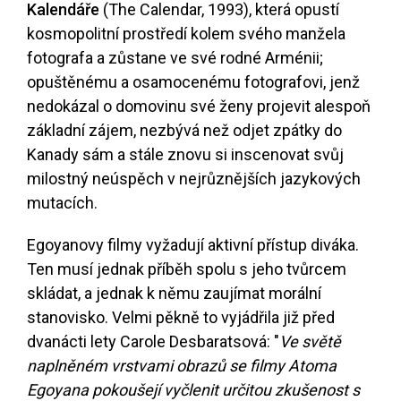
Kalendáře
(The Calendar, 1993), která opustí
kosmopolitní prostředí kolem svého manžela
fotografa a zůstane ve své rodné Arménii;
opuštěnému a osamocenému fotografovi, jenž
nedokázal o domovinu své ženy projevit alespoň
základní zájem, nezbývá než odjet zpátky do
Kanady sám a stále znovu si inscenovat svůj
milostný neúspěch v nejrůznějších jazykových
mutacích.
Egoyanovy filmy vyžadují aktivní přístup diváka.
Ten musí jednak příběh spolu s jeho tvůrcem
skládat, a jednak k němu zaujímat morální
stanovisko. Velmi pěkně to vyjádřila již před
dvanácti lety Carole Desbaratsová: "
Ve světě
naplněném vrstvami obrazů se filmy Atoma
Egoyana pokoušejí vyčlenit určitou zkušenost s