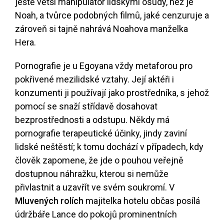
ještě větší manipulátor lidskými osudy, než je
Noah, a tvůrce podobných filmů, jaké cenzuruje a
zároveň si tajně nahrává Noahova manželka
Hera.
Pornografie je u Egoyana vždy metaforou pro
pokřivené mezilidské vztahy. Její aktéři i
konzumenti ji používají jako prostředníka, s jehož
pomocí se snaží střídavě dosahovat
bezprostřednosti a odstupu. Někdy má
pornografie terapeutické účinky, jindy zaviní
lidské neštěstí; k tomu dochází v případech, kdy
člověk zapomene, že jde o pouhou veřejně
dostupnou náhražku, kterou si nemůže
přivlastnit a uzavřít ve svém soukromí. V
Mluvených rolích
majitelka hotelu občas posílá
údržbáře Lance do pokojů prominentních