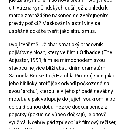
citlivá znalkyně lidských duší, jež z ohledu k
matce zavražděné nakonec se zveřejněním
pravdy počká? Maskování vlastní viny se
úspěšně dokáže tvářit jako altruismus.
Dvojí tvář měl už charismatický pracovník
pojišťovny Noah, který ve filmu
Odhadce
(The
Adjuster, 1991, film se mimochodem svou
stavbou nejvíce blíží absurdním dramatům
Samuela Becketta či Harolda Pintera) sice jako
jeho biblický protějšek odvádí poškozené na
svou "archu", kterou je v jeho případě nevábný
motel, ale pak vstupuje do jejich soukromí a po
celou dlouhou dobu, než se dočkají peněz z
pojistky (pokud se vůbec dočkají), je citově
využívá. Noahův pád způsobí až filmový režisér,