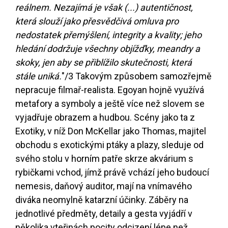
reálnem. Nezajímá je však (...) autentičnost,
která slouží jako přesvědčivá omluva pro
nedostatek přemýšlení, integrity a kvality; jeho
hledání dodržuje všechny objížďky, meandry a
skoky, jen aby se přiblížilo skutečnosti, která
stále uniká.
"
/3
Takovým způsobem samozřejmě
nepracuje filmař-realista. Egoyan hojně využívá
metafory a symboly a ještě více než slovem se
vyjadřuje obrazem a hudbou. Scény jako ta z
Exotiky, v níž Don McKellar jako Thomas, majitel
obchodu s exotickými ptáky a plazy, sleduje od
svého stolu v horním patře skrze akvárium s
rybičkami vchod, jímž právě vchází jeho budoucí
nemesis, daňový auditor, mají na vnímavého
diváka neomylně katarzní účinky. Záběry na
jednotlivé předměty, detaily a gesta vyjádří v
několika vteřinách pocity odcizení lépe než