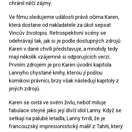
chránil něčí zájmy.
Ve filmu sledujeme události právě očima Karen,
která dostane od nakladatele za úkol sepsat
Vincův životopis. Retrospektivní scény se
odehrávají tak, jak si je podle dostupných zdrojů
Karen v dané chvíli představuje, a mnohdy tedy
mají několik vzájemně si odporujících verzí.
Prvním zdrojem je pro Karen úvodní kapitola
Lannyho chystané knihy, kterou jí pošlou
komikovi právníci, brzy však následují kapitoly z
jiných zdrojů.
Karen se ovitá ve svém živlu, neboť miluje
fabulace stejně jako její dívčí idol Lanny. Když se
setkají na palubě letadla, Lanny tvrdí, že je
francouzský impresionistický malíř z Tahiti, který