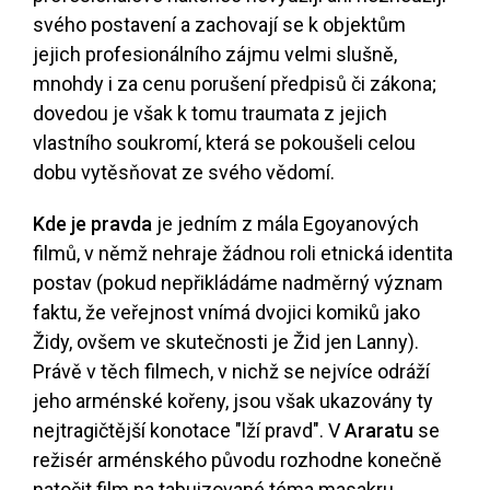
svého postavení a zachovají se k objektům
jejich profesionálního zájmu velmi slušně,
mnohdy i za cenu porušení předpisů či zákona;
dovedou je však k tomu traumata z jejich
vlastního soukromí, která se pokoušeli celou
dobu vytěsňovat ze svého vědomí.
Kde je pravda
je jedním z mála Egoyanových
filmů, v němž nehraje žádnou roli etnická identita
postav (pokud nepřikládáme nadměrný význam
faktu, že veřejnost vnímá dvojici komiků jako
Židy, ovšem ve skutečnosti je Žid jen Lanny).
Právě v těch filmech, v nichž se nejvíce odráží
jeho arménské kořeny, jsou však ukazovány ty
nejtragičtější konotace "lží pravd". V
Araratu
se
režisér arménského původu rozhodne konečně
natočit film na tabuizované téma masakru