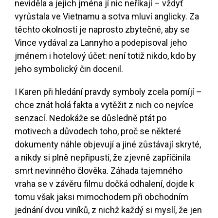
neviděla a jejich jména jí nic neříkají – vždyť
vyrůstala ve Vietnamu a sotva mluví anglicky. Za
těchto okolností je naprosto zbytečné, aby se
Vince vydával za Lannyho a podepisoval jeho
jménem i hotelový účet: není totiž nikdo, kdo by
jeho symbolický čin docenil.
I Karen při hledání pravdy symboly zcela pomíjí –
chce znát holá fakta a vytěžit z nich co nejvíce
senzací. Nedokáže se důsledně ptát po
motivech a důvodech toho, proč se některé
dokumenty náhle objevují a jiné zůstávají skryté,
a nikdy si plně nepřipustí, že zjevně zapříčinila
smrt nevinného člověka. Záhada tajemného
vraha se v závěru filmu dočká odhalení, dojde k
tomu však jaksi mimochodem při obchodním
jednání dvou viníků, z nichž každý si myslí, že jen