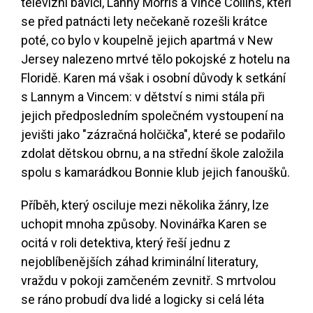
televizní baviči, Lanny Morris a Vince Collins, kteří
se před patnácti lety nečekaně rozešli krátce
poté, co bylo v koupelně jejich apartmá v New
Jersey nalezeno mrtvé tělo pokojské z hotelu na
Floridě. Karen má však i osobní důvody k setkání
s Lannym a Vincem: v dětství s nimi stála při
jejich předposledním společném vystoupení na
jevišti jako "zázračná holčička", které se podařilo
zdolat dětskou obrnu, a na střední škole založila
spolu s kamarádkou Bonnie klub jejich fanoušků.
Příběh, který osciluje mezi několika žánry, lze
uchopit mnoha způsoby. Novinářka Karen se
ocitá v roli detektiva, který řeší jednu z
nejoblíbenějších záhad kriminální literatury,
vraždu v pokoji zamčeném zevnitř. S mrtvolou
se ráno probudí dva lidé a logicky si celá léta