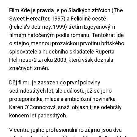
Film
Kde je pravda
je po
Sladkých zítřcích
(The
Sweet Hereafter, 1997) a
Feliciině cestě
(Felicia's Journey, 1999) třetím Egoyanovým
filmem natočeným podle románu. Tentokrát jde
o stejnojmennou prozaickou prvotinu britského
spisovatele a hudebního skladatele Ruperta
Holmese
/2
z roku 2003, která však doznala
značných změn.
Děj filmu je zasazen do první poloviny
sedmdesátých let, ale události, jež se jeho
protagonistka, mladá a ambiciózní novinářka
Karen O'Connorová, snaží objasnit, se odehrály
koncem let padesátých.
V centru jejího profesionálního zájmu jsou dva