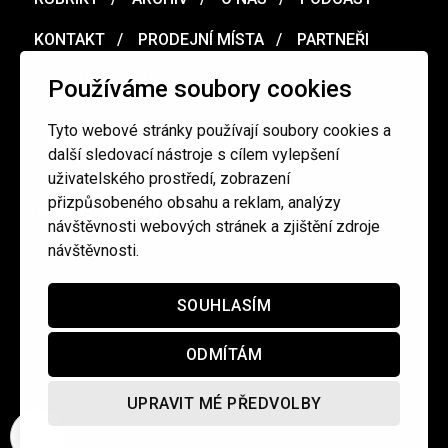
KONTAKT
PRODEJNÍ MÍSTA
PARTNEŘI
MERCH
VOUCHER
Používáme soubory cookies
Tyto webové stránky používají soubory cookies a
Ochrana osobních údajů
/
Obchodní podmínky
další sledovací nástroje s cílem vylepšení
uživatelského prostředí, zobrazení
přizpůsobeného obsahu a reklam, analýzy
redakce@cinepur.cz
návštěvnosti webových stránek a zjištění zdroje
návštěvnosti.
SOUHLASÍM
ODMÍTÁM
UPRAVIT MÉ PŘEDVOLBY