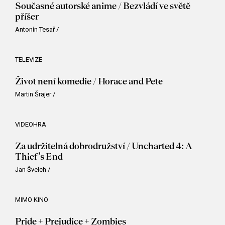
Současné autorské anime / Bezvládí ve světě
příšer
Antonín Tesař
/
TELEVIZE
Život není komedie / Horace and Pete
Martin Šrajer
/
VIDEOHRA
Za udržitelná dobrodružství / Uncharted 4: A
Thief’s End
Jan Švelch
/
MIMO KINO
Pride + Prejudice + Zombies