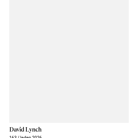
David Lynch
163 / leden 2026