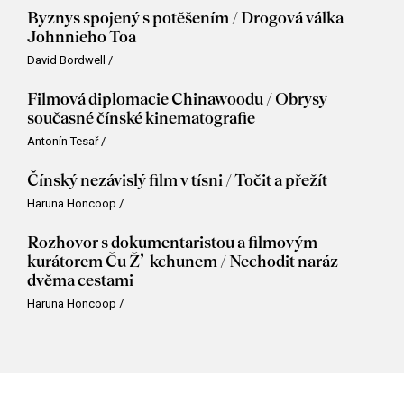
Byznys spojený s potěšením / Drogová válka
Johnnieho Toa
David Bordwell
/
Filmová diplomacie Chinawoodu / Obrysy
současné čínské kinematografie
Antonín Tesař
/
Čínský nezávislý film v tísni / Točit a přežít
Haruna Honcoop
/
Rozhovor s dokumentaristou a filmovým
kurátorem Ču Ž’-kchunem / Nechodit naráz
dvěma cestami
Haruna Honcoop
/