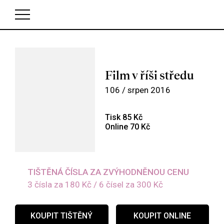
V košíku zatím nemáte žádné položky.
Film v říši středu
106 / srpen 2016
Tisk 85 Kč
Online 70 Kč
TIŠTĚNÁ ČÍSLA ZA ZVÝHODNĚNOU CENU
3 čísla za 180 Kč / 6 čísel za 300 Kč
KOUPIT TIŠTĚNÝ
KOUPIT ONLINE