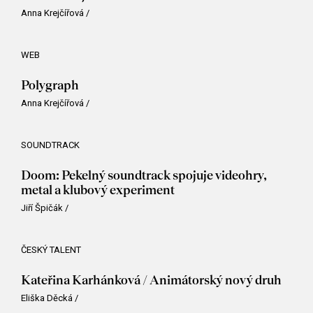
Anna Krejčířová
/
WEB
Polygraph
Anna Krejčířová
/
SOUNDTRACK
Doom: Pekelný soundtrack spojuje videohry,
metal a klubový experiment
Jiří Špičák
/
ČESKÝ TALENT
Kateřina Karhánková / Animátorský nový druh
Eliška Děcká
/