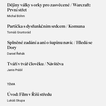
Dějiny války s orky pro zasvěcené / Warcraft:
První střet
Michal Böhm
Partička s dysfunkčním srdcem / Komuna
Tomáš Gruntorád
Splněné zadání a ani o šupinu navíc / Hledá se
Dory
Daniel Řehák
Tváří v tvář člověku / Návštěva
Janis Prášil
TÉMA
Úvod: Film v Říši středu
Lukáš Skupa