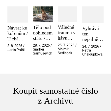
Válečné
Tělo pod
Návrat ke
Vyhrává
trauma v
dohledem
kořenům /
ten
hávu
státu /
Tichá
nejsilnější
spektáklu
Pramen
přítelkyně
/ V nitru
25. 7. 2026 /
28. 7. 2026 /
3. 8. 2026 /
24. 7. 2026 /
/ Odyssea
Mojmír
Siarhei
manosféry
Janis Prášil
Petra
Sedláček
Samusevich
Chaloupková
Koupit samostatné číslo
z Archivu