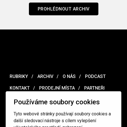
PROHLÉDNOUT ARCHIV
RUBRIKY
ARCHIV
O NÁS
PODCAST
KONTAKT
PRODEJNÍ MÍSTA
PARTNEŘI
MERCH
VOUCHER
Používáme soubory cookies
Tyto webové stránky používají soubory cookies a
Ochrana osobních údajů
/
Obchodní podmínky
další sledovací nástroje s cílem vylepšení