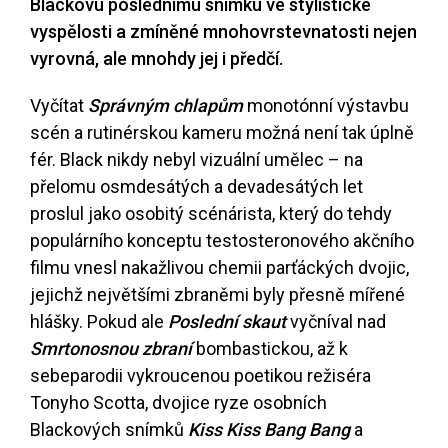
Blackovu poslednímu snímku ve stylistické
vyspělosti a zmíněné mnohovrstevnatosti nejen
vyrovná, ale mnohdy jej i předčí.
Vyčítat
Správným chlapům
monotónní výstavbu
scén a rutinérskou kameru možná není tak úplně
fér. Black nikdy nebyl vizuální umělec – na
přelomu osmdesátých a devadesátých let
proslul jako osobitý scénárista, který do tehdy
populárního konceptu testosteronového akčního
filmu vnesl nakažlivou chemii parťáckých dvojic,
jejichž největšími zbraněmi byly přesně mířené
hlášky. Pokud ale
Poslední skaut
vyčníval nad
Smrtonosnou zbraní
bombastickou, až k
sebeparodii vykroucenou poetikou režiséra
Tonyho Scotta, dvojice ryze osobních
Blackových snímků
Kiss Kiss Bang Bang
a