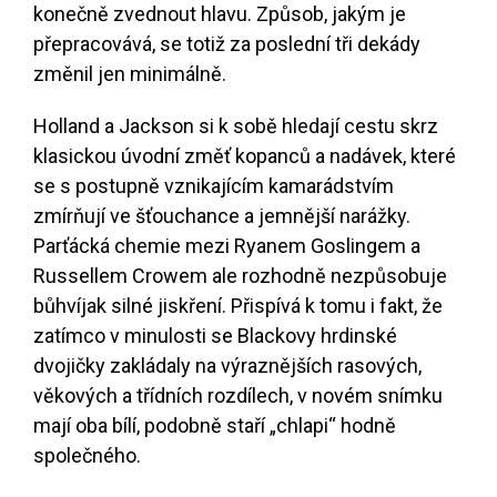
konečně zvednout hlavu. Způsob, jakým je
přepracovává, se totiž za poslední tři dekády
změnil jen minimálně.
Holland a Jackson si k sobě hledají cestu skrz
klasickou úvodní změť kopanců a nadávek, které
se s postupně vznikajícím kamarádstvím
zmírňují ve šťouchance a jemnější narážky.
Parťácká chemie mezi Ryanem Goslingem a
Russellem Crowem ale rozhodně nezpůsobuje
bůhvíjak silné jiskření. Přispívá k tomu i fakt, že
zatímco v minulosti se Blackovy hrdinské
dvojičky zakládaly na výraznějších rasových,
věkových a třídních rozdílech, v novém snímku
mají oba bílí, podobně staří „chlapi“ hodně
společného.