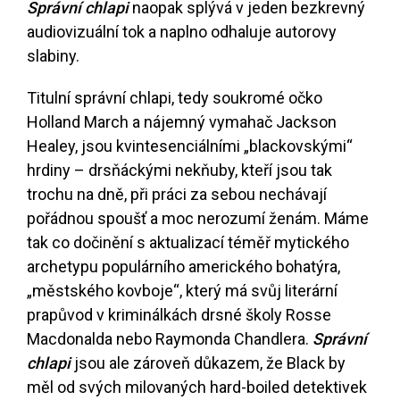
Správní chlapi
naopak splývá v jeden bezkrevný
audiovizuální tok a naplno odhaluje autorovy
slabiny.
Titulní správní chlapi, tedy soukromé očko
Holland March a nájemný vymahač Jackson
Healey, jsou kvintesenciálními „blackovskými“
hrdiny – drsňáckými nekňuby, kteří jsou tak
trochu na dně, při práci za sebou nechávají
pořádnou spoušť a moc nerozumí ženám. Máme
tak co dočinění s aktualizací téměř mytického
archetypu populárního amerického bohatýra,
„městského kovboje“, který má svůj literární
prapůvod v kriminálkách drsné školy Rosse
Macdonalda nebo Raymonda Chandlera.
Správní
chlapi
jsou ale zároveň důkazem, že Black by
měl od svých milovaných hard-boiled detektivek