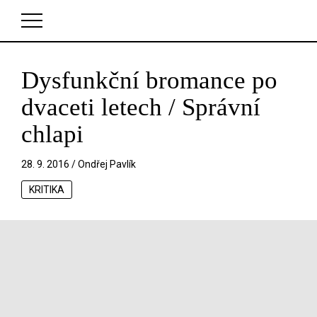
Dysfunkční bromance po
V košíku zatím nemáte žádné položky.
dvaceti letech / Správní
chlapi
28. 9. 2016 /
Ondřej Pavlík
KRITIKA