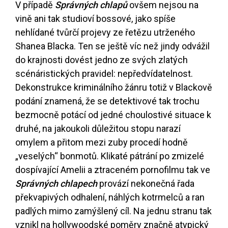
V případě
Správných chlapů
ovšem nejsou na
vině ani tak studioví bossové, jako spíše
nehlídané tvůrčí projevy ze řetězu utrženého
Shanea Blacka. Ten se ještě víc než jindy odvážil
do krajnosti dovést jedno ze svých zlatých
scénáristických pravidel: nepředvídatelnost.
Dekonstrukce kriminálního žánru totiž v Blackově
podání znamená, že se detektivové tak trochu
bezmocně potácí od jedné choulostivé situace k
druhé, na jakoukoli důležitou stopu narazí
omylem a přitom mezi zuby procedí hodně
„veselých“ bonmotů. Klikaté pátrání po zmizelé
dospívající Amelii a ztraceném pornofilmu tak ve
Správných chlapech
provází nekonečná řada
překvapivých odhalení, náhlých kotrmelců a ran
padlých mimo zamýšlený cíl. Na jednu stranu tak
vznikl na hollywoodské poměry značně atypický