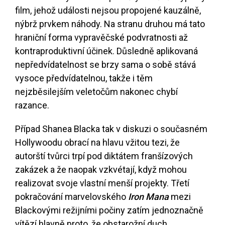
film, jehož události nejsou propojené kauzálně,
nýbrž prvkem náhody. Na stranu druhou má tato
hraniční forma vypravěčské podvratnosti až
kontraproduktivní účinek. Důsledně aplikovaná
nepředvídatelnost se brzy sama o sobě stává
vysoce předvídatelnou, takže i těm
nejzběsilejším veletočům nakonec chybí
razance.
Případ Shanea Blacka tak v diskuzi o současném
Hollywoodu obrací na hlavu vžitou tezi, že
autorští tvůrci trpí pod diktátem franšízových
zakázek a že naopak vzkvétají, když mohou
realizovat svoje vlastní menší projekty. Třetí
pokračování marvelovského
Iron Mana
mezi
Blackovými režijními počiny zatím jednoznačně
vítězí hlavně proto, že obstarožní duch