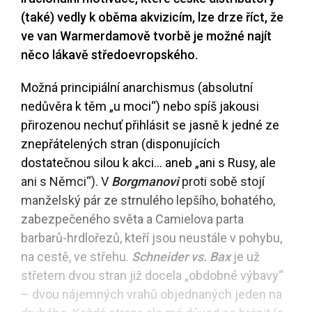
(také) vedly k oběma akvizicím, lze drze říct, že
ve van Warmerdamově tvorbě je možné najít
něco lákavě středoevropského.
Možná principiální anarchismus (absolutní
nedůvěra k těm „u moci“) nebo spíš jakousi
přirozenou nechuť přihlásit se jasně k jedné ze
znepřátelených stran (disponujících
dostatečnou silou k akci… aneb „ani s Rusy, ale
ani s Němci“). V
Borgmanovi
proti sobě stojí
manželský pár ze strnulého lepšího, bohatého,
zabezpečeného světa a Camielova parta
barbarů-hrdlořezů, kteří jsou neustále v pohybu,
na cestě, ve střehu.
Schneider vs. Bax
je už
střetem dvou stran již docela „obdobné výbavy“
– dvou nájemných vrahů objednaných jeden na