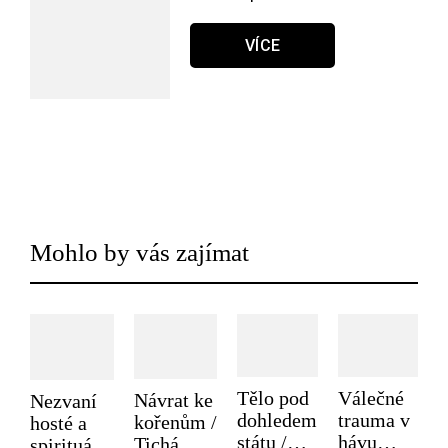
VÍCE
Mohlo by vás zajímat
Tělo pod
Válečné
Návrat ke
Nezvaní
dohledem
trauma v
kořenům /
hosté a
státu /
hávu
Tichá
spirituální