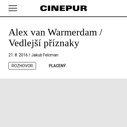
Alex van Warmerdam /
V košíku zatím nemáte žádné položky.
Vedlejší příznaky
21. 8. 2016 /
Jakub Felcman
ROZHOVOR
PLACENÝ