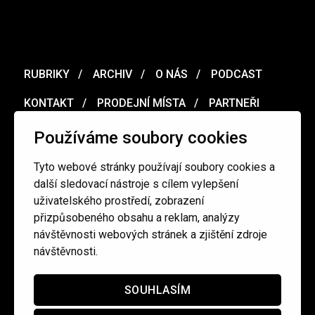
RUBRIKY
ARCHIV
O NÁS
PODCAST
KONTAKT
PRODEJNÍ MÍSTA
PARTNEŘI
MERCH
VOUCHER
Používáme soubory cookies
Tyto webové stránky používají soubory cookies a
Ochrana osobních údajů
/
Obchodní podmínky
další sledovací nástroje s cílem vylepšení
uživatelského prostředí, zobrazení
přizpůsobeného obsahu a reklam, analýzy
redakce@cinepur.cz
návštěvnosti webových stránek a zjištění zdroje
návštěvnosti.
SOUHLASÍM