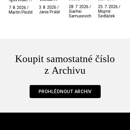
Pramen
spektáklu
přítelkyně
narušitelé
28. 7. 2026 /
25. 7. 2026 /
3. 8. 2026 /
7. 8. 2026 /
/ Odyssea
z vesmíru
Siarhei
Mojmír
Janis Prášil
Martin Pleštil
Samusevich
Sedláček
/ Mouchy
Koupit samostatné číslo
z Archivu
PROHLÉDNOUT ARCHIV