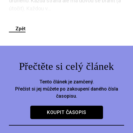
druhého. Každá strana ale má důvod se bránit (a
útočit). Každou v...
Zpět
Přečtěte si celý článek
Tento článek je zamčený.
Přečíst si jej můžete po zakoupení daného čísla
časopisu.
KOUPIT ČASOPIS