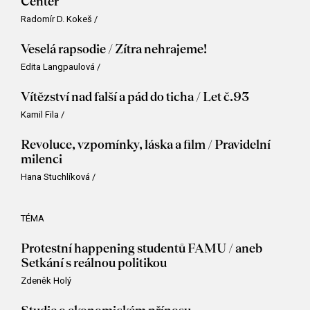
Center
Radomír D. Kokeš
/
Veselá rapsodie / Zítra nehrajeme!
Edita Langpaulová
/
Vítězství nad falší a pád do ticha / Let č.93
Kamil Fila
/
Revoluce, vzpomínky, láska a film / Pravidelní
milenci
Hana Stuchlíková
/
TÉMA
Protestní happening studentů FAMU / aneb
Setkání s reálnou politikou
Zdeněk Holý