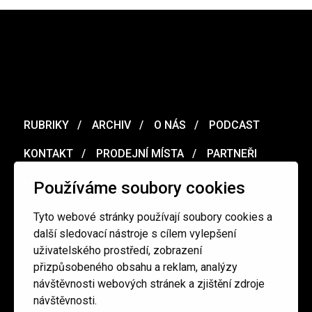
RUBRIKY
ARCHIV
O NÁS
PODCAST
KONTAKT
PRODEJNÍ MÍSTA
PARTNEŘI
MERCH
VOUCHER
Používáme soubory cookies
Tyto webové stránky používají soubory cookies a
Ochrana osobních údajů
/
Obchodní podmínky
další sledovací nástroje s cílem vylepšení
uživatelského prostředí, zobrazení
přizpůsobeného obsahu a reklam, analýzy
redakce@cinepur.cz
návštěvnosti webových stránek a zjištění zdroje
návštěvnosti.