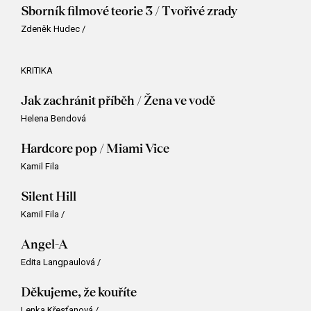
Sborník filmové teorie 3 / Tvořivé zrady
Zdeněk Hudec
/
KRITIKA
Jak zachránit příběh / Žena ve vodě
Helena Bendová
Hardcore pop / Miami Vice
Kamil Fila
Silent Hill
Kamil Fila
/
Angel-A
Edita Langpaulová
/
Děkujeme, že kouříte
Lenka Křesťanová
/