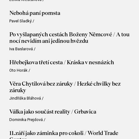
Nebohá paní pomsta
Pavel Sladký
/
Po vyšlapaných cestách Boženy Němcové / A tou
nocí nevidím ani jedinou hvězdu
Iva Baslarová
/
Hřebejkova třetí cesta / Kráska v nesnázích
Oto Horák
/
Věra Chytilová bez záruky / Hezké chvilky bez
záruky
Jindřiška Bláhová
/
Válka jako součást reality / Grbavica
Dominika Prejdová
/
11.září jako záminka pro cokoli / World Trade