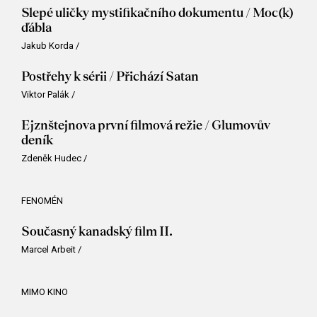
Slepé uličky mystifikačního dokumentu / Moc(k)
ďábla
Jakub Korda
/
Postřehy k sérii / Přichází Satan
Viktor Palák
/
Ejznštejnova první filmová režie / Glumovův
deník
Zdeněk Hudec
/
FENOMÉN
Současný kanadský film II.
Marcel Arbeit
/
MIMO KINO