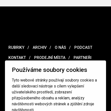
RUBRIKY
ARCHIV
O NÁS
PODCAST
KONTAKT
PRODEJNÍ MÍSTA
PARTNEŘI
MERCH
VOUCHER
Používáme soubory cookies
Tyto webové stránky používají soubory cookies a
Ochrana osobních údajů
/
Obchodní podmínky
další sledovací nástroje s cílem vylepšení
uživatelského prostředí, zobrazení
přizpůsobeného obsahu a reklam, analýzy
redakce@cinepur.cz
návštěvnosti webových stránek a zjištění zdroje
návštěvnosti.