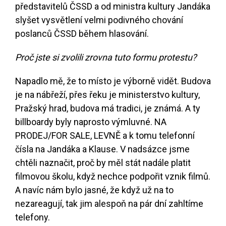
představitelů ČSSD a od ministra kultury Jandáka
slyšet vysvětlení velmi podivného chování
poslanců ČSSD během hlasování.
Proč jste si zvolili zrovna tuto formu protestu?
Napadlo mě, že to místo je výborně vidět. Budova
je na nábřeží, přes řeku je ministerstvo kultury,
Pražský hrad, budova má tradici, je známá. A ty
billboardy byly naprosto výmluvné. NA
PRODEJ/FOR SALE, LEVNĚ a k tomu telefonní
čísla na Jandáka a Klause. V nadsázce jsme
chtěli naznačit, proč by měl stát nadále platit
filmovou školu, když nechce podpořit vznik filmů.
A navíc nám bylo jasné, že když už na to
nezareagují, tak jim alespoň na pár dní zahltíme
telefony.