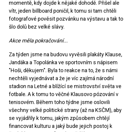
momentě, kdy dojde k nějaké dohodě. Přišel ale
vítr, jeden billboard poničil, k tomu si tam chtěli
fotografové pověsit pozvánku na výstavu a tak to
šlo dolů bez velké slávy.
Akce měla pokračování...
Za týden jsme na budovu vyvěsili plakáty Klause,
Jandáka a Topolánka ve sportovním s nápisem
"Hoši, děkujem". Byla to reakce na to, že s námi
nechtěli vyjednávat a že je víc zajímá národní
stadion na Letné a blížící se mistrovství světa ve
fotbale. A k tomu to věčné Klausovo pózování v
tenisovém. Během toho týdne jsme oslovili
všechny velké politické strany (až na KSČM), aby
se vyjádřily k tomu, jakým způsobem chtějí
financovat kulturu a jaký bude jejich postoj k