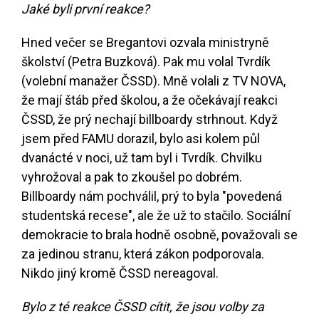
Jaké byli první reakce?
Hned večer se Bregantovi ozvala ministryně
školství (Petra Buzková). Pak mu volal Tvrdík
(volební manažer ČSSD). Mně volali z TV NOVA,
že mají štáb před školou, a že očekávají reakci
ČSSD, že prý nechají billboardy strhnout. Když
jsem před FAMU dorazil, bylo asi kolem půl
dvanácté v noci, už tam byl i Tvrdík. Chvilku
vyhrožoval a pak to zkoušel po dobrém.
Billboardy nám pochválil, prý to byla "povedená
studentská recese", ale že už to stačilo. Sociální
demokracie to brala hodně osobně, považovali se
za jedinou stranu, která zákon podporovala.
Nikdo jiný kromě ČSSD nereagoval.
Bylo z té reakce ČSSD cítit, že jsou volby za