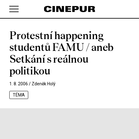
Protestní happening
V košíku zatím nemáte žádné položky.
studentů FAMU / aneb
Setkání s reálnou
politikou
1. 8. 2006 /
Zdeněk Holý
TÉMA