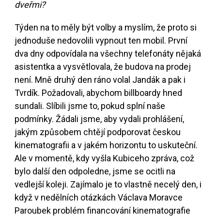
dveřmi?
Týden na to měly být volby a myslím, že proto si
jednoduše nedovolili vypnout ten mobil. První
dva dny odpovídala na všechny telefonáty nějaká
asistentka a vysvětlovala, že budova na prodej
není. Mně druhý den ráno volal Jandák a pak i
Tvrdík. Požadovali, abychom billboardy hned
sundali. Slíbili jsme to, pokud splní naše
podmínky. Žádali jsme, aby vydali prohlášení,
jakým způsobem chtějí podporovat českou
kinematografii a v jakém horizontu to uskuteční.
Ale v momentě, kdy vyšla Kubiceho zpráva, což
bylo další den odpoledne, jsme se ocitli na
vedlejší koleji. Zajímalo je to vlastně necelý den, i
když v nedělních otázkách Václava Moravce
Paroubek problém financování kinematografie