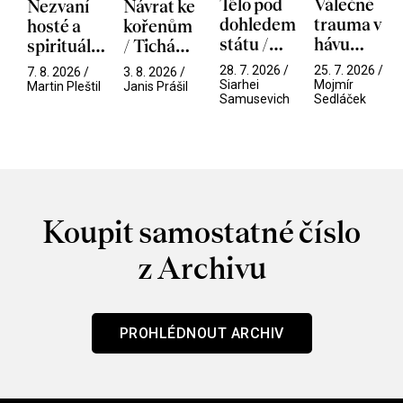
Tělo pod
Válečné
Nezvaní
Návrat ke
dohledem
trauma v
hosté a
kořenům
státu /
hávu
spirituální
/ Tichá
Pramen
spektáklu
narušitelé
přítelkyně
28. 7. 2026 /
25. 7. 2026 /
7. 8. 2026 /
3. 8. 2026 /
/ Odyssea
z vesmíru
Siarhei
Mojmír
Martin Pleštil
Janis Prášil
Samusevich
Sedláček
/ Mouchy
Koupit samostatné číslo
z Archivu
PROHLÉDNOUT ARCHIV