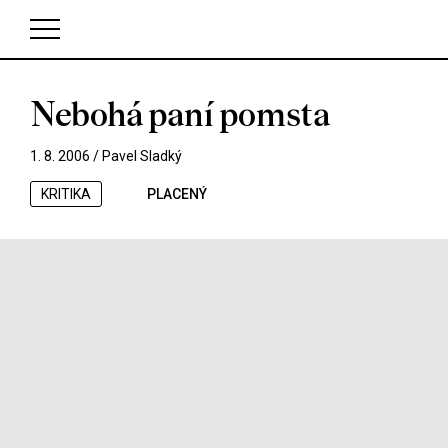
Nebohá paní pomsta
V košíku zatím nemáte žádné položky.
1. 8. 2006 /
Pavel Sladký
KRITIKA
PLACENÝ