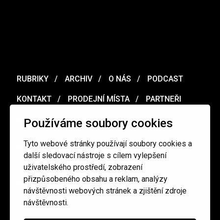
RUBRIKY
ARCHIV
O NÁS
PODCAST
KONTAKT
PRODEJNÍ MÍSTA
PARTNEŘI
MERCH
VOUCHER
Používáme soubory cookies
Tyto webové stránky používají soubory cookies a
Ochrana osobních údajů
/
Obchodní podmínky
další sledovací nástroje s cílem vylepšení
uživatelského prostředí, zobrazení
přizpůsobeného obsahu a reklam, analýzy
redakce@cinepur.cz
návštěvnosti webových stránek a zjištění zdroje
návštěvnosti.