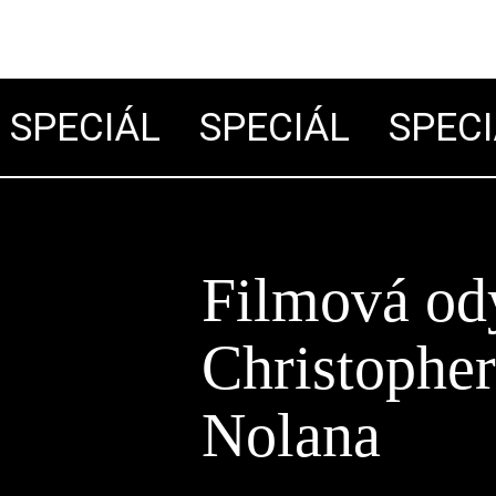
PECIÁL
SPECIÁL
SPECIÁ
Filmová od
Christophe
Nolana