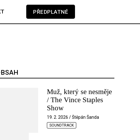
KT
PŘEDPLATNÉ
V košíku zatím nemáte žádné položky.
OBSAH
Muž, který se nesměje
/ The Vince Staples
Show
19. 2. 2026 / Štěpán Šanda
SOUNDTRACK