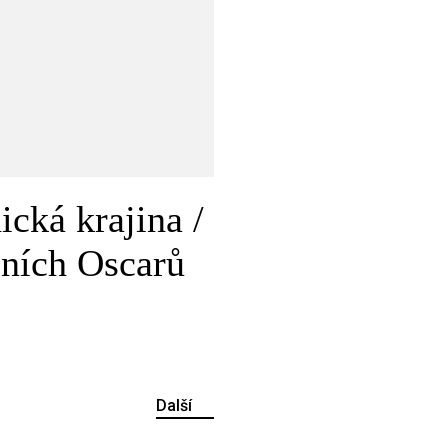
cká krajina /
šních Oscarů
Další