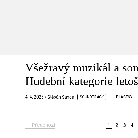
Všežravý muzikál a soni
Hudební kategorie leto
4. 4. 2025 / Štěpán Šanda
SOUNDTRACK
PLACENÝ
Předchozí
1
2
3
4