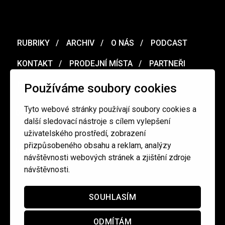
RUBRIKY
ARCHIV
O NÁS
PODCAST
KONTAKT
PRODEJNÍ MÍSTA
PARTNEŘI
MERCH
VOUCHER
Používáme soubory cookies
Tyto webové stránky používají soubory cookies a
Ochrana osobních údajů
/
Obchodní podmínky
další sledovací nástroje s cílem vylepšení
uživatelského prostředí, zobrazení
přizpůsobeného obsahu a reklam, analýzy
redakce@cinepur.cz
návštěvnosti webových stránek a zjištění zdroje
návštěvnosti.
SOUHLASÍM
ODMÍTÁM