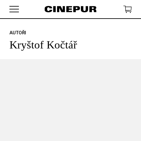
AUTOŘI
V košíku zatím nemáte žádné položky.
Kryštof Kočtář