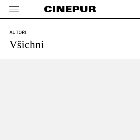
AUTOŘI
V košíku zatím nemáte žádné položky.
Všichni