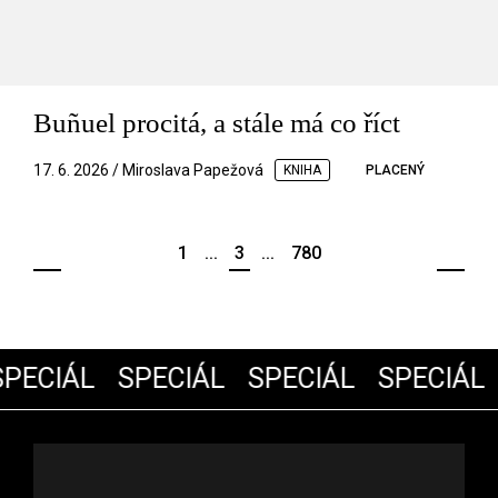
Buñuel procitá, a stále má co říct
17. 6. 2026 / Miroslava Papežová
KNIHA
PLACENÝ
1
...
3
...
780
PECIÁL
SPECIÁL
SPECIÁL
SPECIÁL