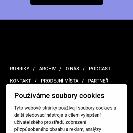
RUBRIKY
ARCHIV
O NÁS
PODCAST
KONTAKT
PRODEJNÍ MÍSTA
PARTNEŘI
MERCH
VOUCHER
Používáme soubory cookies
Tyto webové stránky používají soubory cookies a
Ochrana osobních údajů
/
Obchodní podmínky
další sledovací nástroje s cílem vylepšení
uživatelského prostředí, zobrazení
přizpůsobeného obsahu a reklam, analýzy
redakce@cinepur.cz